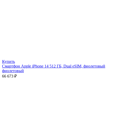
Купить
Смартфон Apple iPhone 14 512 ГБ, Dual eSIM, фиолетовый
фиолетовый
66 673
₽