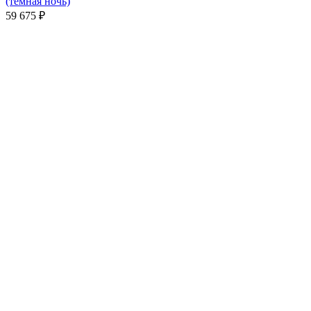
(темная ночь)
59 675
₽