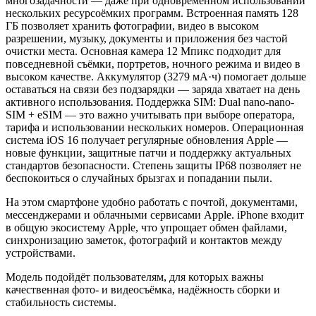
многозадачности — даже при одновременном использовании
нескольких ресурсоёмких программ. Встроенная память 128
ГБ позволяет хранить фотографии, видео в высоком
разрешении, музыку, документы и приложения без частой
очистки места. Основная камера 12 Мпикс подходит для
повседневной съёмки, портретов, ночного режима и видео в
высоком качестве. Аккумулятор (3279 мА·ч) помогает дольше
оставаться на связи без подзарядки — заряда хватает на день
активного использования. Поддержка SIM: Dual nano-nano-
SIM + eSIM — это важно учитывать при выборе оператора,
тарифа и использовании нескольких номеров. Операционная
система iOS 16 получает регулярные обновления Apple —
новые функции, защитные патчи и поддержку актуальных
стандартов безопасности. Степень защиты IP68 позволяет не
беспокоиться о случайных брызгах и попадании пыли.
На этом смартфоне удобно работать с почтой, документами,
мессенджерами и облачными сервисами Apple. iPhone входит
в общую экосистему Apple, что упрощает обмен файлами,
синхронизацию заметок, фотографий и контактов между
устройствами.
Модель подойдёт пользователям, для которых важны
качественная фото- и видеосъёмка, надёжность сборки и
стабильность системы.