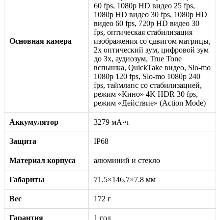
60 fps, 1080p HD видео 25 fps,
1080p HD видео 30 fps, 1080p HD
видео 60 fps, 720p HD видео 30
fps, оптическая стабилизация
Основная камера
изображения со сдвигом матрицы,
2x оптический зум, цифровой зум
до 3x, аудиозум, True Tone
вспышка, QuickTake видео, Slo-mo
1080p 120 fps, Slo-mo 1080p 240
fps, таймлапс со стабилизацией,
режим «Кино» 4K HDR 30 fps,
режим «Действие» (Action Mode)
Аккумулятор
3279 мА·ч
Защита
IP68
Материал корпуса
алюминий и стекло
Габариты
71.5×146.7×7.8 мм
Вес
172 г
Гарантия
1 год