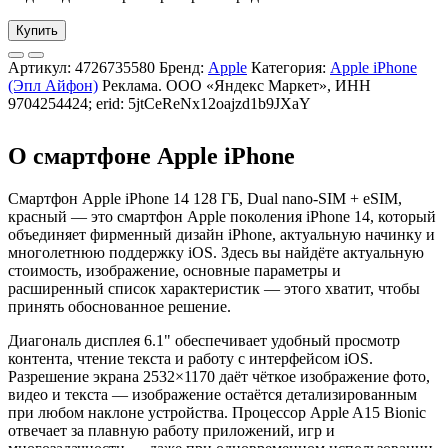
Купить
Артикул:
4726735580
Бренд:
Apple
Категория:
Apple iPhone
(Эпл Айфон)
Реклама. ООО «Яндекс Маркет», ИНН
9704254424; erid: 5jtCeReNx12oajzd1b9JXaY
О смартфоне Apple iPhone
Смартфон Apple iPhone 14 128 ГБ, Dual nano-SIM + eSIM,
красный — это смартфон Apple поколения iPhone 14, который
объединяет фирменный дизайн iPhone, актуальную начинку и
многолетнюю поддержку iOS. Здесь вы найдёте актуальную
стоимость, изображение, основные параметры и
расширенный список характеристик — этого хватит, чтобы
принять обоснованное решение.
Диагональ дисплея 6.1" обеспечивает удобный просмотр
контента, чтение текста и работу с интерфейсом iOS.
Разрешение экрана 2532×1170 даёт чёткое изображение фото,
видео и текста — изображение остаётся детализированным
при любом наклоне устройства. Процессор Apple A15 Bionic
отвечает за плавную работу приложений, игр и