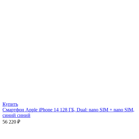
Купить
Смартфон Apple iPhone 14 128 ГБ, Dual: nano SIM + nano SIM,
синий синий
56 220
₽