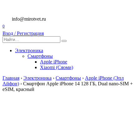
Перейти
к
содержанию
info@mirotvet.ru
0
Вход / Регистрация
Search
for:
Электроника
Смартфоны
Apple iPhone
Xiaomi (Сяоми)
Главная
›
Электроника
›
Смартфоны
›
Apple iPhone (Эпл
Айфон)
›
Смартфон Apple iPhone 14 128 ГБ, Dual nano-SIM +
eSIM, красный