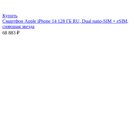
Купить
Смартфон Apple iPhone 14 128 ГБ RU, Dual nano-SIM + eSIM,
сияющая звезда
68 883
₽