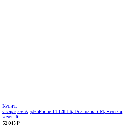
Купить
Смартфон Apple iPhone 14 128 ГБ, Dual nano SIM, жёлтый,
желтый
52 045
₽