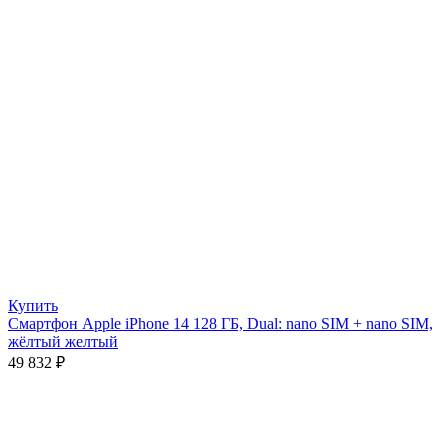
Купить
Смартфон Apple iPhone 14 128 ГБ, Dual: nano SIM + nano SIM,
жёлтый желтый
49 832
₽