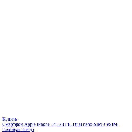
Купить
Смартфон Apple iPhone 14 128 ГБ, Dual nano-SIM + eSIM,
сияющая звезда