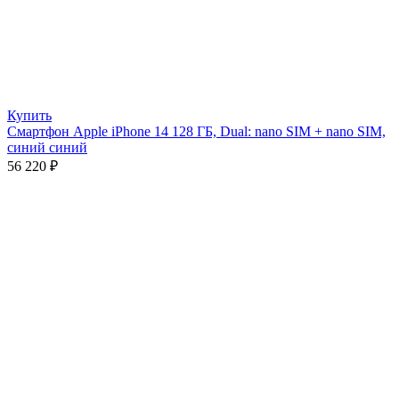
Купить
Смартфон Apple iPhone 14 128 ГБ, Dual: nano SIM + nano SIM,
синий синий
56 220
₽