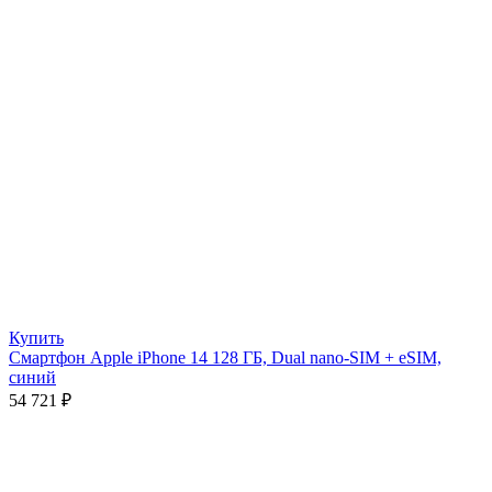
Купить
Смартфон Apple iPhone 14 128 ГБ, Dual nano-SIM + eSIM,
синий
54 721
₽