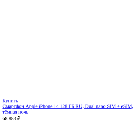
Купить
Смартфон Apple iPhone 14 128 ГБ RU, Dual nano-SIM + eSIM,
тёмная ночь
68 883
₽