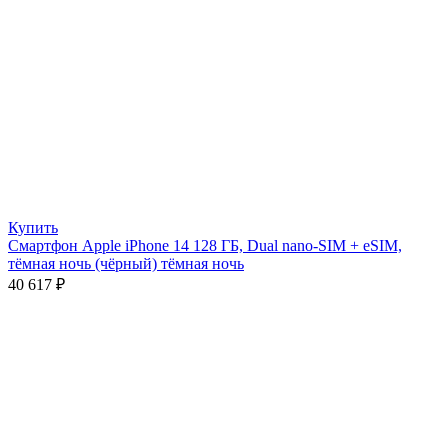
Купить
Смартфон Apple iPhone 14 128 ГБ, Dual nano-SIM + eSIM,
тёмная ночь (чёрный) тёмная ночь
40 617
₽