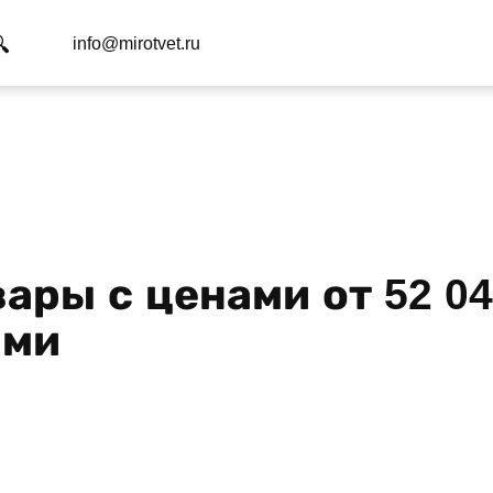
info@mirotvet.ru
вары с ценами от 52 04
ами