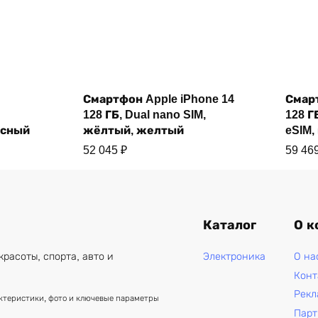
Купить
Смартфон Apple iPhone 14
Смарт
128 ГБ, Dual nano SIM,
128 Г
асный
жёлтый, желтый
eSIM,
52 045
₽
59 46
Каталог
О к
Электроника
О на
красоты, спорта, авто и
Конт
Рекл
актеристики, фото и ключевые параметры
Парт