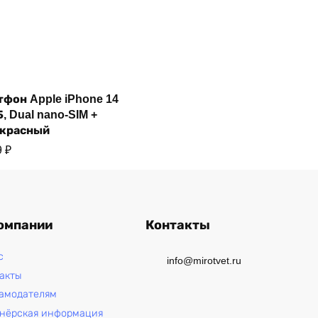
Купить
фон Apple iPhone 14
Б, Dual nano-SIM +
 красный
9
₽
омпании
Контакты
с
info@mirotvet.ru
акты
амодателям
нёрская информация