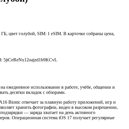
8 ГБ, цвет голубой, SIM: 1 eSIM. В карточке собраны цена,
d: 5jtCeReNx12oajzd1b9KCvL
й на ежедневное использование в работе, учёбе, общении и
ать десятки вкладок с обзорами.
A16 Bionic отвечает за плавную работу приложений, игр и
воляет хранить фотографии, видео в высоком разрешении,
 подзарядки — заряда хватает на день активного
еров. Операционная система iOS 17 получает регулярные