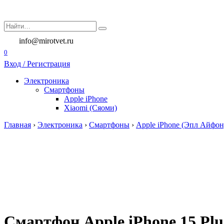
Перейти
к
Search
содержанию
for:
info@mirotvet.ru
0
Вход / Регистрация
Электроника
Смартфоны
Apple iPhone
Xiaomi (Сяоми)
Главная
›
Электроника
›
Смартфоны
›
Apple iPhone (Эпл Айфон
Смартфон Apple iPhone 15 Plus