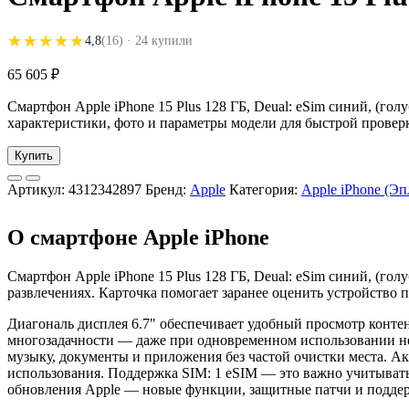
★★★★★
★★★★★
4,8
(16)
· 24 купили
65 605
₽
Смартфон Apple iPhone 15 Plus 128 ГБ, Deual: eSim синий, (гол
характеристики, фото и параметры модели для быстрой проверк
Купить
Артикул:
4312342897
Бренд:
Apple
Категория:
Apple iPhone (Э
О смартфоне Apple iPhone
Смартфон Apple iPhone 15 Plus 128 ГБ, Deual: eSim синий, (гол
развлечениях. Карточка помогает заранее оценить устройство 
Диагональ дисплея 6.7" обеспечивает удобный просмотр контент
многозадачности — даже при одновременном использовании нес
музыку, документы и приложения без частой очистки места. Ак
использования. Поддержка SIM: 1 eSIM — это важно учитывать
обновления Apple — новые функции, защитные патчи и поддер