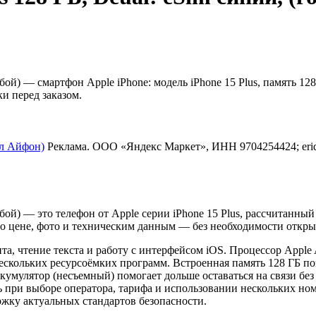
убой) — смартфон Apple iPhone: модель iPhone 15 Plus, память 12
и перед заказом.
пл Айфон)
Реклама. ООО «Яндекс Маркет», ИНН 9704254424; eri
убой) — это телефон от Apple серии iPhone 15 Plus, рассчитанны
по цене, фото и техническим данным — без необходимости открыв
а, чтение текста и работу с интерфейсом iOS. Процессор Apple 
кольких ресурсоёмких программ. Встроенная память 128 ГБ поз
кумулятор (несъемный) помогает дольше оставаться на связи без
 при выборе оператора, тарифа и использовании нескольких ном
жку актуальных стандартов безопасности.