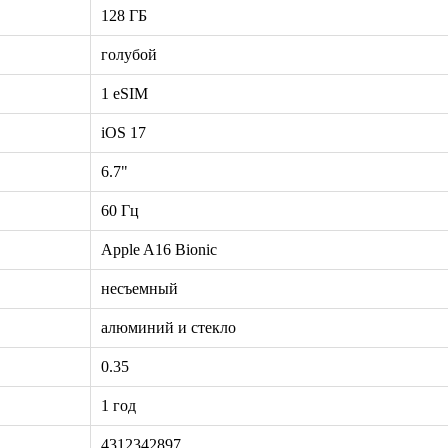
128 ГБ
голубой
1 eSIM
iOS 17
6.7"
60 Гц
Apple A16 Bionic
несъемный
алюминий и стекло
0.35
1 год
4312342897