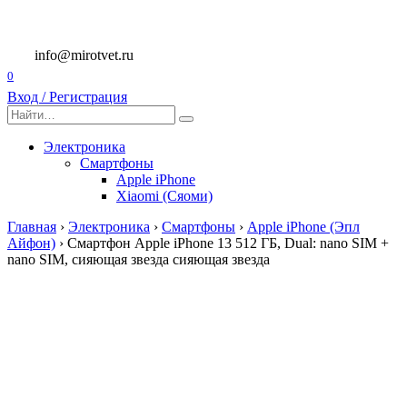
Перейти
к
содержанию
info@mirotvet.ru
0
Вход / Регистрация
Search
for:
Электроника
Смартфоны
Apple iPhone
Xiaomi (Сяоми)
Главная
›
Электроника
›
Смартфоны
›
Apple iPhone (Эпл
Айфон)
›
Смартфон Apple iPhone 13 512 ГБ, Dual: nano SIM +
nano SIM, сияющая звезда сияющая звезда