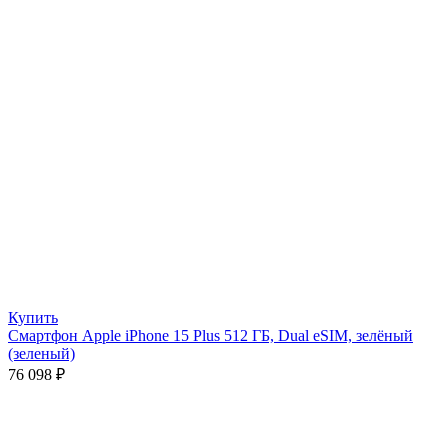
Купить
Смартфон Apple iPhone 15 Plus 512 ГБ, Dual eSIM, зелёный
(зелeный)
76 098
₽