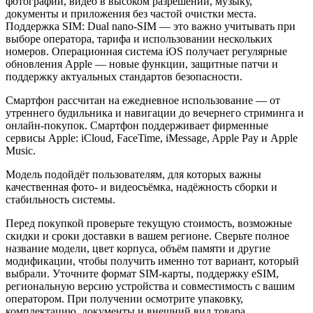
фотографии, видео в высоком разрешении, музыку,
документы и приложения без частой очистки места.
Поддержка SIM: Dual nano-SIM — это важно учитывать при
выборе оператора, тарифа и использовании нескольких
номеров. Операционная система iOS получает регулярные
обновления Apple — новые функции, защитные патчи и
поддержку актуальных стандартов безопасности.
Смартфон рассчитан на ежедневное использование — от
утреннего будильника и навигации до вечернего стриминга и
онлайн-покупок. Смартфон поддерживает фирменные
сервисы Apple: iCloud, FaceTime, iMessage, Apple Pay и Apple
Music.
Модель подойдёт пользователям, для которых важны
качественная фото- и видеосъёмка, надёжность сборки и
стабильность системы.
Перед покупкой проверьте текущую стоимость, возможные
скидки и сроки доставки в вашем регионе. Сверьте полное
название модели, цвет корпуса, объём памяти и другие
модификации, чтобы получить именно тот вариант, который
выбрали. Уточните формат SIM-карты, поддержку eSIM,
региональную версию устройства и совместимость с вашим
оператором. При получении осмотрите упаковку,
комплектацию, документы и внешний вид товара.