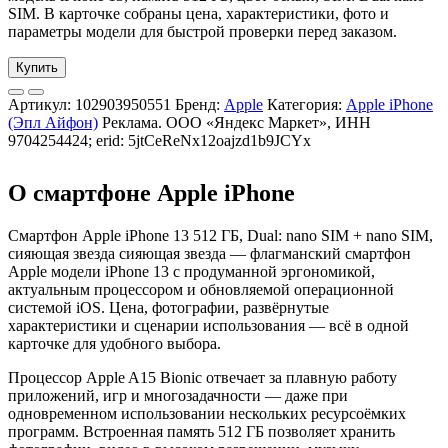
SIM. В карточке собраны цена, характеристики, фото и
параметры модели для быстрой проверки перед заказом.
Купить
Артикул:
102903950551
Бренд:
Apple
Категория:
Apple iPhone
(Эпл Айфон)
Реклама. ООО «Яндекс Маркет», ИНН
9704254424; erid: 5jtCeReNx12oajzd1b9JCYx
О смартфоне Apple iPhone
Смартфон Apple iPhone 13 512 ГБ, Dual: nano SIM + nano SIM,
сияющая звезда сияющая звезда — флагманский смартфон
Apple модели iPhone 13 с продуманной эргономикой,
актуальным процессором и обновляемой операционной
системой iOS. Цена, фотографии, развёрнутые
характеристики и сценарии использования — всё в одной
карточке для удобного выбора.
Процессор Apple A15 Bionic отвечает за плавную работу
приложений, игр и многозадачности — даже при
одновременном использовании нескольких ресурсоёмких
программ. Встроенная память 512 ГБ позволяет хранить