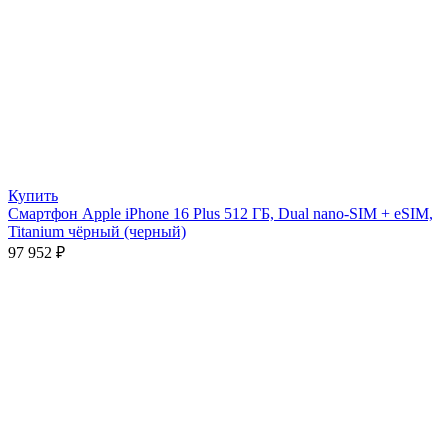
Купить
Смартфон Apple iPhone 16 Plus 512 ГБ, Dual nano-SIM + eSIM,
Titanium чёрный (черный)
97 952
₽