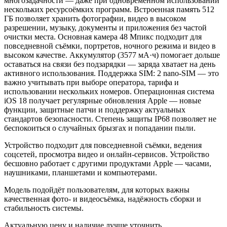
многозадачности — даже при одновременном использовании
нескольких ресурсоёмких программ. Встроенная память 512
ГБ позволяет хранить фотографии, видео в высоком
разрешении, музыку, документы и приложения без частой
очистки места. Основная камера 48 Мпикс подходит для
повседневной съёмки, портретов, ночного режима и видео в
высоком качестве. Аккумулятор (3577 мА·ч) помогает дольше
оставаться на связи без подзарядки — заряда хватает на день
активного использования. Поддержка SIM: 2 nano-SIM — это
важно учитывать при выборе оператора, тарифа и
использовании нескольких номеров. Операционная система
iOS 18 получает регулярные обновления Apple — новые
функции, защитные патчи и поддержку актуальных
стандартов безопасности. Степень защиты IP68 позволяет не
беспокоиться о случайных брызгах и попадании пыли.
Устройство подходит для повседневной съёмки, ведения
соцсетей, просмотра видео и онлайн-сервисов. Устройство
бесшовно работает с другими продуктами Apple — часами,
наушниками, планшетами и компьютерами.
Модель подойдёт пользователям, для которых важны
качественная фото- и видеосъёмка, надёжность сборки и
стабильность системы.
Актуальную цену и наличие лучше уточнить