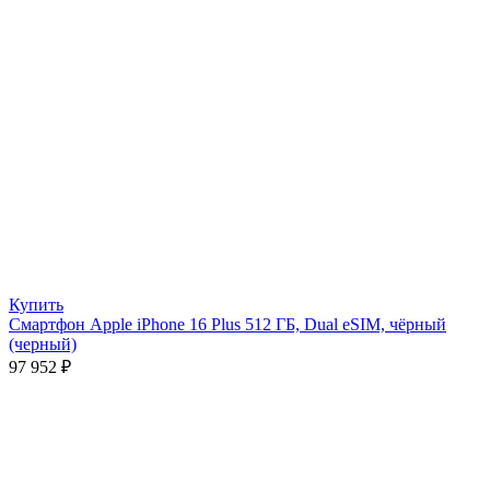
Купить
Смартфон Apple iPhone 16 Plus 512 ГБ, Dual eSIM, чёрный
(черный)
97 952
₽