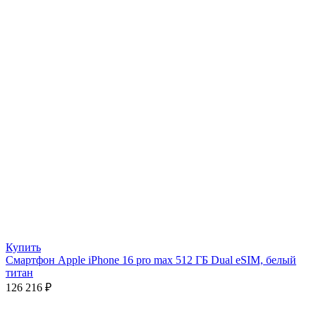
Купить
Смартфон Apple iPhone 16 pro max 512 ГБ Dual eSIM, белый
титан
126 216
₽