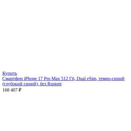
Купить
Смартфон iPhone 17 Pro Max 512 Гб, Dual eSim, темно-синий
(глубокий синий), без Rustore
168 407
₽