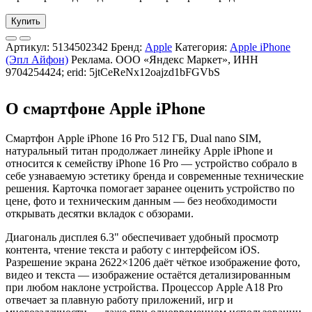
Купить
Артикул:
5134502342
Бренд:
Apple
Категория:
Apple iPhone
(Эпл Айфон)
Реклама. ООО «Яндекс Маркет», ИНН
9704254424; erid: 5jtCeReNx12oajzd1bFGVbS
О смартфоне Apple iPhone
Смартфон Apple iPhone 16 Pro 512 ГБ, Dual nano SIM,
натуральный титан продолжает линейку Apple iPhone и
относится к семейству iPhone 16 Pro — устройство собрало в
себе узнаваемую эстетику бренда и современные технические
решения. Карточка помогает заранее оценить устройство по
цене, фото и техническим данным — без необходимости
открывать десятки вкладок с обзорами.
Диагональ дисплея 6.3" обеспечивает удобный просмотр
контента, чтение текста и работу с интерфейсом iOS.
Разрешение экрана 2622×1206 даёт чёткое изображение фото,
видео и текста — изображение остаётся детализированным
при любом наклоне устройства. Процессор Apple A18 Pro
отвечает за плавную работу приложений, игр и