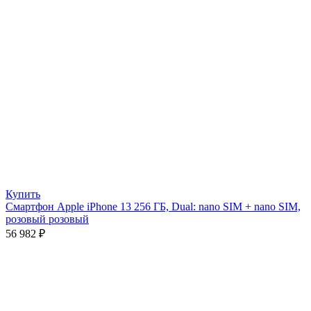
Купить
Смартфон Apple iPhone 13 256 ГБ, Dual: nano SIM + nano SIM,
розовый розовый
56 982
₽