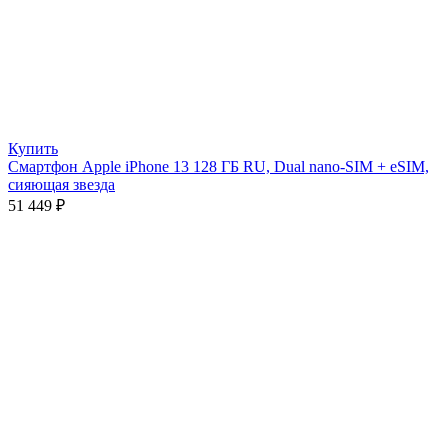
Купить
Смартфон Apple iPhone 13 128 ГБ RU, Dual nano-SIM + eSIM,
сияющая звезда
51 449
₽