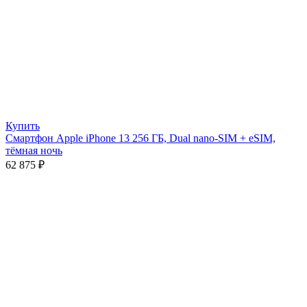
Купить
Смартфон Apple iPhone 13 256 ГБ, Dual nano-SIM + eSIM,
тёмная ночь
62 875
₽