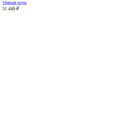
тёмная ночь
51 449
₽