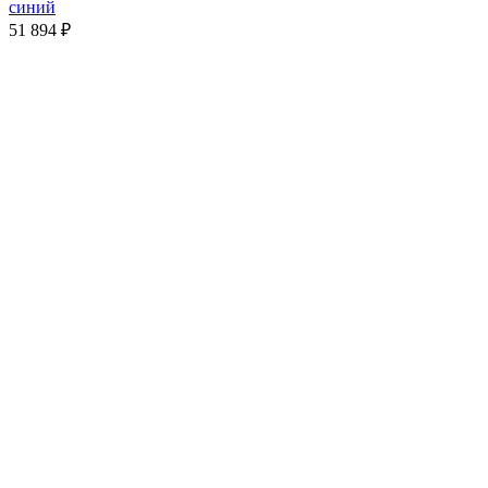
синий
51 894
₽