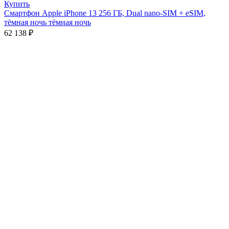
Купить
Смартфон Apple iPhone 13 256 ГБ, Dual nano-SIM + eSIM,
тёмная ночь тёмная ночь
62 138
₽