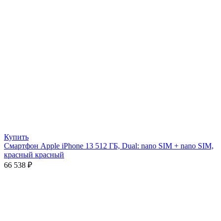
Купить
Смартфон Apple iPhone 13 512 ГБ, Dual: nano SIM + nano SIM,
красный красный
66 538
₽