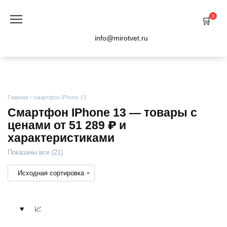
Перейти
к
0
содержанию
info@mirotvet.ru
Главная
›
смартфон IPhone 13
Смартфон IPhone 13 — товары с
ценами от 51 289 ₽ и
характеристиками
Показаны все (21)