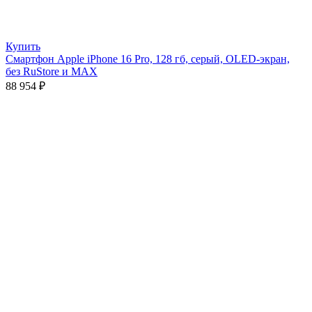
Купить
Смартфон Apple iPhone 16 Pro, 128 гб, серый, OLED-экран,
без RuStore и MAX
88 954
₽