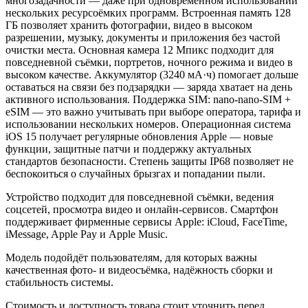
многозадачности — даже при одновременном использовании
нескольких ресурсоёмких программ. Встроенная память 128
ГБ позволяет хранить фотографии, видео в высоком
разрешении, музыку, документы и приложения без частой
очистки места. Основная камера 12 Мпикс подходит для
повседневной съёмки, портретов, ночного режима и видео в
высоком качестве. Аккумулятор (3240 мА·ч) помогает дольше
оставаться на связи без подзарядки — заряда хватает на день
активного использования. Поддержка SIM: nano-nano-SIM +
eSIM — это важно учитывать при выборе оператора, тарифа и
использовании нескольких номеров. Операционная система
iOS 15 получает регулярные обновления Apple — новые
функции, защитные патчи и поддержку актуальных
стандартов безопасности. Степень защиты IP68 позволяет не
беспокоиться о случайных брызгах и попадании пыли.
Устройство подходит для повседневной съёмки, ведения
соцсетей, просмотра видео и онлайн-сервисов. Смартфон
поддерживает фирменные сервисы Apple: iCloud, FaceTime,
iMessage, Apple Pay и Apple Music.
Модель подойдёт пользователям, для которых важны
качественная фото- и видеосъёмка, надёжность сборки и
стабильность системы.
Стоимость и доступность товара стоит уточнить перед