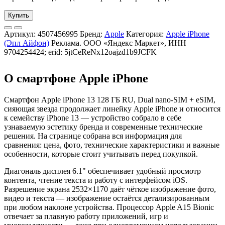
Купить
Артикул:
4507456995
Бренд:
Apple
Категория:
Apple iPhone
(Эпл Айфон)
Реклама. ООО «Яндекс Маркет», ИНН
9704254424; erid: 5jtCeReNx12oajzd1b9JCFK
О смартфоне Apple iPhone
Смартфон Apple iPhone 13 128 ГБ RU, Dual nano-SIM + eSIM,
сияющая звезда продолжает линейку Apple iPhone и относится
к семейству iPhone 13 — устройство собрало в себе
узнаваемую эстетику бренда и современные технические
решения. На странице собрана вся информация для
сравнения: цена, фото, технические характеристики и важные
особенности, которые стоит учитывать перед покупкой.
Диагональ дисплея 6.1" обеспечивает удобный просмотр
контента, чтение текста и работу с интерфейсом iOS.
Разрешение экрана 2532×1170 даёт чёткое изображение фото,
видео и текста — изображение остаётся детализированным
при любом наклоне устройства. Процессор Apple A15 Bionic
отвечает за плавную работу приложений, игр и