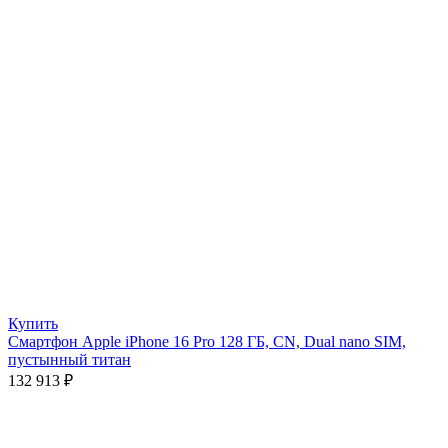
Купить
Смартфон Apple iPhone 16 Pro 128 ГБ, CN, Dual nano SIM,
пустынный титан
132 913
₽