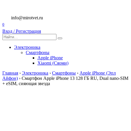
Перейти
к
содержанию
info@mirotvet.ru
0
Вход / Регистрация
Search
for:
Электроника
Смартфоны
Apple iPhone
Xiaomi (Сяоми)
Главная
›
Электроника
›
Смартфоны
›
Apple iPhone (Эпл
Айфон)
›
Смартфон Apple iPhone 13 128 ГБ RU, Dual nano-SIM
+ eSIM, сияющая звезда