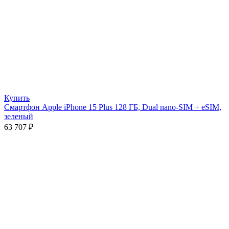
Купить
Смартфон Apple iPhone 15 Plus 128 ГБ, Dual nano-SIM + eSIM,
зелeный
63 707
₽