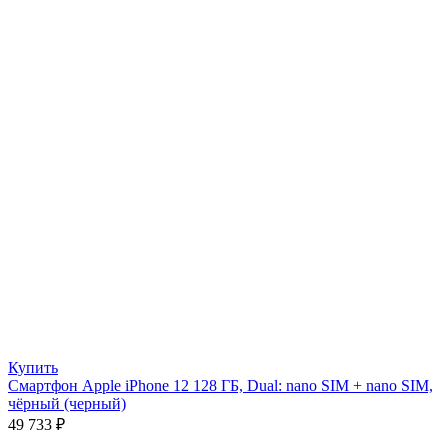
Купить
Смартфон Apple iPhone 12 128 ГБ, Dual: nano SIM + nano SIM,
чёрный (черный)
49 733
₽