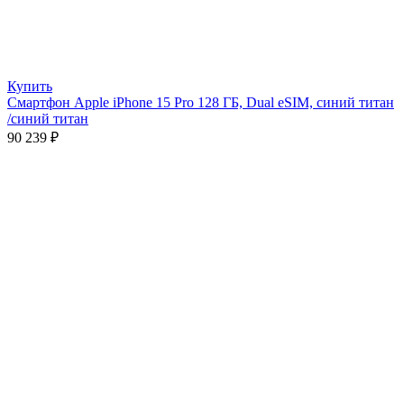
Купить
Смартфон Apple iPhone 15 Pro 128 ГБ, Dual еSIM, синий титан
/синий титан
90 239
₽