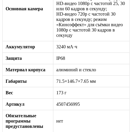
HD‑видео 1080p с частотой 25, 30
Основная камера
или 60 кадров в секунду;
HD‑видео 720p с частотой 30
кадров в секунду; режим
«Киноэффект» для съёмки видео
1080p с частотой 30 кадров в
секунду
Аккумулятор
3240 мА·ч
Защита
IP68
Материал корпуса
алюминий и стекло
Габариты
71.5×146.7×7.65 мм
Вес
173 г
Артикул
4507456995
Обязательные
программы
нет
предустановлены