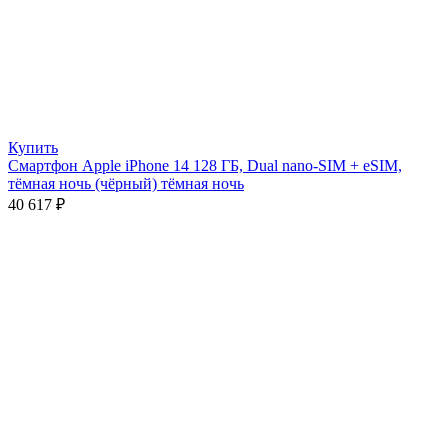
Купить
Смартфон Apple iPhone 14 128 ГБ, Dual nano-SIM + eSIM,
тёмная ночь (чёрный) тёмная ночь
40 617
₽