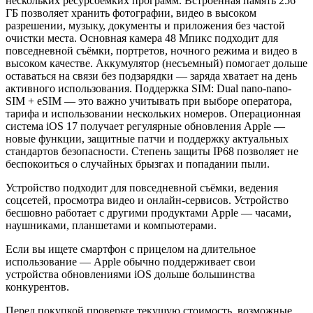
нескольких ресурсоёмких программ. Встроенная память 256
ГБ позволяет хранить фотографии, видео в высоком
разрешении, музыку, документы и приложения без частой
очистки места. Основная камера 48 Мпикс подходит для
повседневной съёмки, портретов, ночного режима и видео в
высоком качестве. Аккумулятор (несъемный) помогает дольше
оставаться на связи без подзарядки — заряда хватает на день
активного использования. Поддержка SIM: Dual nano-nano-
SIM + eSIM — это важно учитывать при выборе оператора,
тарифа и использовании нескольких номеров. Операционная
система iOS 17 получает регулярные обновления Apple —
новые функции, защитные патчи и поддержку актуальных
стандартов безопасности. Степень защиты IP68 позволяет не
беспокоиться о случайных брызгах и попадании пыли.
Устройство подходит для повседневной съёмки, ведения
соцсетей, просмотра видео и онлайн-сервисов. Устройство
бесшовно работает с другими продуктами Apple — часами,
наушниками, планшетами и компьютерами.
Если вы ищете смартфон с прицелом на длительное
использование — Apple обычно поддерживает свои
устройства обновлениями iOS дольше большинства
конкурентов.
Перед покупкой проверьте текущую стоимость, возможные