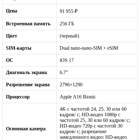
Цена
91 955 ₽
Встроенная память
256 ГБ
Цвет
(черный)
SIM-карты
Dual nano-nano-SIM + eSIM
ОС
iOS 17
Диагональ экрана
6.7"
Разрешение экрана
2796×1290
Процессор
Apple A16 Bionic
4K с частотой 24, 25, 30 или 60
кадров/ с; HD-видео 1080p с
частотой 25, 30 или 60 кадров/ с;
HD-видео 720p с частотой 30
Основная камера
кадров/ с; разрешение
замедленного видео: HD-видео