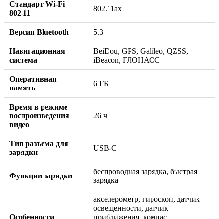
Стандарт Wi-Fi
802.11ax
802.11
Версия Bluetooth
5.3
Навигационная
BeiDou, GPS, Galileo, QZSS,
система
iBeacon, ГЛОНАСС
Оперативная
6 ГБ
память
Время в режиме
воспроизведения
26 ч
видео
Тип разъема для
USB-C
зарядки
беспроводная зарядка, быстрая
Функции зарядки
зарядка
акселерометр, гироскоп, датчик
освещенности, датчик
Особенности
приближения, компас,