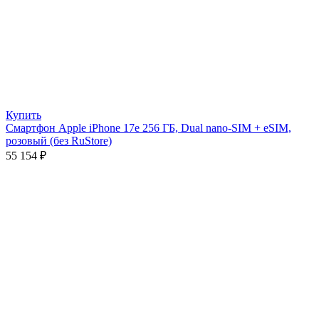
Купить
Смартфон Apple iPhone 17e 256 ГБ, Dual nano-SIM + eSIM,
розовый (без RuStore)
55 154
₽