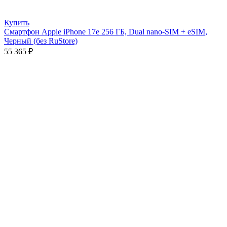
Купить
Смартфон Apple iPhone 17e 256 ГБ, Dual nano-SIM + eSIM,
Черный (без RuStore)
55 365
₽