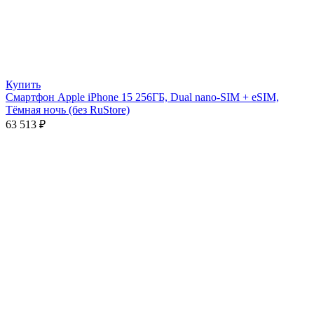
Купить
Смартфон Apple iPhone 15 256ГБ, Dual nano-SIM + eSIM,
Тёмная ночь (без RuStore)
63 513
₽