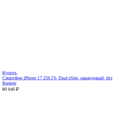
Купить
Смартфон iPhone 17 256 Гб, Dual eSim, лавандовый, без
Rustore
80 040
₽