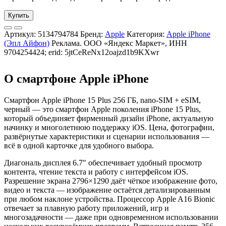
Купить
Артикул:
5134794784
Бренд:
Apple
Категория:
Apple iPhone
(Эпл Айфон)
Реклама. ООО «Яндекс Маркет», ИНН
9704254424; erid: 5jtCeReNx12oajzd1b9KXwr
О смартфоне Apple iPhone
Смартфон Apple iPhone 15 Plus 256 ГБ, nano-SIM + eSIM,
черный — это смартфон Apple поколения iPhone 15 Plus,
который объединяет фирменный дизайн iPhone, актуальную
начинку и многолетнюю поддержку iOS. Цена, фотографии,
развёрнутые характеристики и сценарии использования —
всё в одной карточке для удобного выбора.
Диагональ дисплея 6.7" обеспечивает удобный просмотр
контента, чтение текста и работу с интерфейсом iOS.
Разрешение экрана 2796×1290 даёт чёткое изображение фото,
видео и текста — изображение остаётся детализированным
при любом наклоне устройства. Процессор Apple A16 Bionic
отвечает за плавную работу приложений, игр и
многозадачности — даже при одновременном использовании