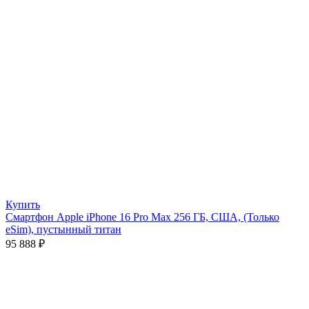
Купить
Смартфон Apple iPhone 16 Pro Max 256 ГБ, США, (Только
eSim), пустынный титан
95 888
₽