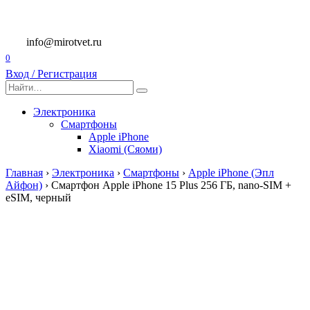
Перейти
к
содержанию
info@mirotvet.ru
0
Вход / Регистрация
Search
for:
Электроника
Смартфоны
Apple iPhone
Xiaomi (Сяоми)
Главная
›
Электроника
›
Смартфоны
›
Apple iPhone (Эпл
Айфон)
›
Смартфон Apple iPhone 15 Plus 256 ГБ, nano-SIM +
eSIM, черный