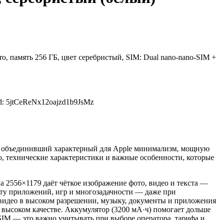
o, память 256 ГБ, цвет серебристый, SIM: Dual nano-nano-SIM +
d: 5jtCeReNx12oajzd1b9JsMz
ro, объединивший характерный для Apple минимализм, мощную
о, технические характеристики и важные особенности, которые
а 2556×1179 даёт чёткое изображение фото, видео и текста —
оту приложений, игр и многозадачности — даже при
видео в высоком разрешении, музыку, документы и приложения
 высоком качестве. Аккумулятор (3200 мА·ч) помогает дольше
eSIM — это важно учитывать при выборе оператора, тарифа и