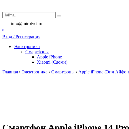
Перейти
к
Search
содержанию
for:
info@mirotvet.ru
0
Вход / Регистрация
Электроника
Смартфоны
Apple iPhone
Xiaomi (Сяоми)
Главная
›
Электроника
›
Смартфоны
›
Apple iPhone (Эпл Айфон
Смартфон Apple iPhone 14 Pro