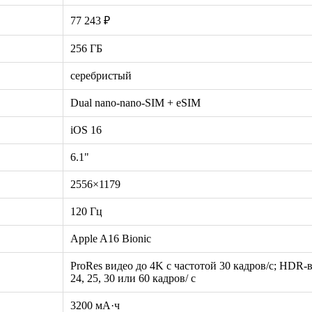
77 243 ₽
256 ГБ
серебристый
Dual nano-nano-SIM + eSIM
iOS 16
6.1"
2556×1179
120 Гц
Apple A16 Bionic
ProRes видео до 4K с частотой 30 кадров/с; HDR‑ви
24, 25, 30 или 60 кадров/ с
3200 мА·ч