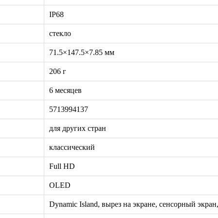
IP68
стекло
71.5×147.5×7.85 мм
206 г
6 месяцев
5713994137
для других стран
классический
Full HD
OLED
Dynamic Island, вырез на экране, сенсорный экран