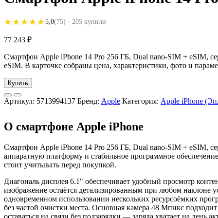
★★★★★
★★★★★
5,0
(75)
· 205 купили
77 243
₽
Смартфон Apple iPhone 14 Pro 256 ГБ, Dual nano-SIM + eSIM, с
eSIM. В карточке собраны цена, характеристики, фото и парам
Купить
Артикул:
5713994137
Бренд:
Apple
Категория:
Apple iPhone (Э
О смартфоне Apple iPhone
Смартфон Apple iPhone 14 Pro 256 ГБ, Dual nano-SIM + eSIM,
аппаратную платформу и стабильное программное обеспечение.
стоит учитывать перед покупкой.
Диагональ дисплея 6.1" обеспечивает удобный просмотр контент
изображение остаётся детализированным при любом наклоне ус
одновременном использовании нескольких ресурсоёмких прогр
без частой очистки места. Основная камера 48 Мпикс подходит
оставаться на связи без подзарядки — заряда хватает на день 