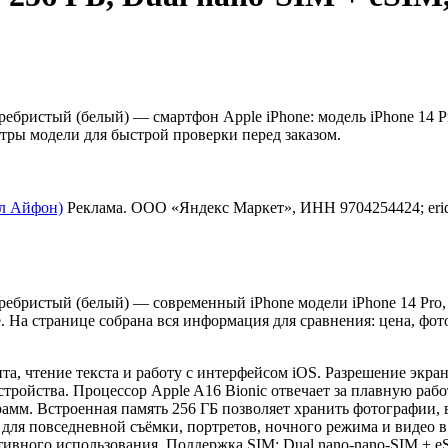
еребристый (белый) — смартфон Apple iPhone: модель iPhone 14 Pr
етры модели для быстрой проверки перед заказом.
пл Айфон)
Реклама. ООО «Яндекс Маркет», ИНН 9704254424; eri
 серебристый (белый) — современный iPhone модели iPhone 14 P
 На странице собрана вся информация для сравнения: цена, фот
а, чтение текста и работу с интерфейсом iOS. Разрешение экран
тройства. Процессор Apple A16 Bionic отвечает за плавную раб
амм. Встроенная память 256 ГБ позволяет хранить фотографии, 
 для повседневной съёмки, портретов, ночного режима и видео в
активного использования. Поддержка SIM: Dual nano-nano-SIM + 