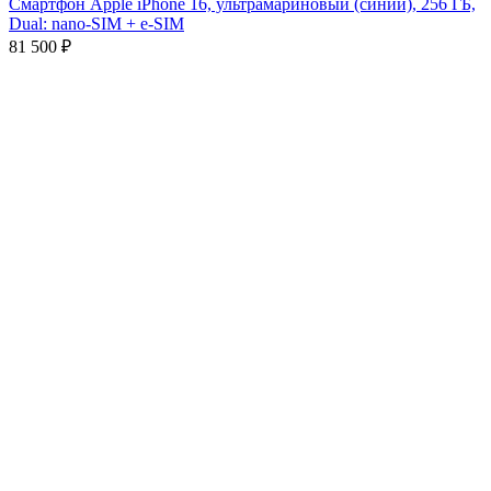
Смартфон Apple iPhone 16, ультрамариновый (синий), 256 ГБ,
Dual: nano-SIM + e-SIM
81 500
₽