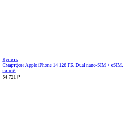
Купить
Смартфон Apple iPhone 14 128 ГБ, Dual nano-SIM + eSIM,
синий
54 721
₽