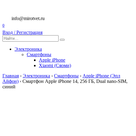
Перейти
к
содержанию
info@mirotvet.ru
0
Вход / Регистрация
Search
for:
Электроника
Смартфоны
Apple iPhone
Xiaomi (Сяоми)
Главная
›
Электроника
›
Смартфоны
›
Apple iPhone (Эпл
Айфон)
›
Смартфон Apple iPhone 14, 256 ГБ, Dual nano-SIM,
синий