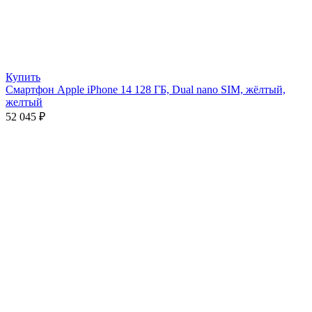
Купить
Смартфон Apple iPhone 14 128 ГБ, Dual nano SIM, жёлтый,
желтый
52 045
₽