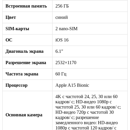
Встроенная память
256 ГБ
Цвет
синий
SIM-карты
2 nano-SIM
ОС
iOS 16
Диагональ экрана
6.1"
Разрешение экрана
2532×1170
Частота экрана
60 Гц
Процессор
Apple A15 Bionic
4K с частотой 24, 25, 30 или 60
кадров/ с; HD-видео 1080p с
частотой 25, 30 или 60 кадров/ с;
HD-видео 720p с частотой 30
Основная камера
кадров/ с; разрешение
замедленного видео: HD-видео
1080р c частотой 120 кадров/ с