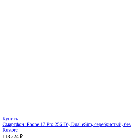
Купить
Смартфон iPhone 17 Pro 256 Гб, Dual eSim, серебристый, без
Rustore
118 224
₽