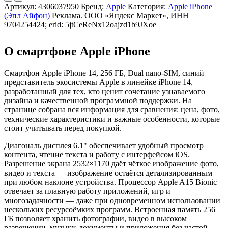
Артикул:
4306037950
Бренд:
Apple
Категория:
Apple iPhone
(Эпл Айфон)
Реклама. ООО «Яндекс Маркет», ИНН
9704254424; erid: 5jtCeReNx12oajzd1b9JXoe
О смартфоне Apple iPhone
Смартфон Apple iPhone 14, 256 ГБ, Dual nano-SIM, синий —
представитель экосистемы Apple в линейке iPhone 14,
разработанный для тех, кто ценит сочетание узнаваемого
дизайна и качественной программной поддержки. На
странице собрана вся информация для сравнения: цена, фото,
технические характеристики и важные особенности, которые
стоит учитывать перед покупкой.
Диагональ дисплея 6.1" обеспечивает удобный просмотр
контента, чтение текста и работу с интерфейсом iOS.
Разрешение экрана 2532×1170 даёт чёткое изображение фото,
видео и текста — изображение остаётся детализированным
при любом наклоне устройства. Процессор Apple A15 Bionic
отвечает за плавную работу приложений, игр и
многозадачности — даже при одновременном использовании
нескольких ресурсоёмких программ. Встроенная память 256
ГБ позволяет хранить фотографии, видео в высоком
разрешении, музыку, документы и приложения без частой