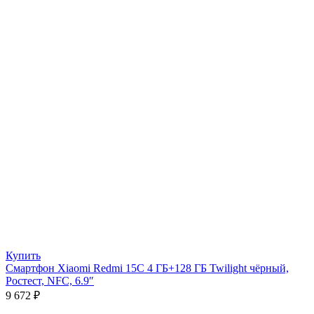
Купить
Смартфон Xiaomi Redmi 15C 4 ГБ+128 ГБ Twilight чёрный,
Ростест, NFC, 6.9″
9 672
₽