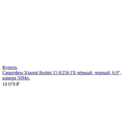
Купить
Смартфон Xiaomi Redmi 15 8/256 ГБ чёрный, черный, 6.9″,
камера 50Мп.
19 079
₽