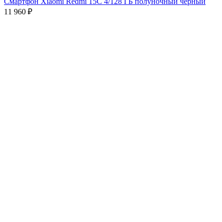
Смартфон Xiaomi Redmi 15C 4/128 ГБ полуночный чёрный
11 960
₽