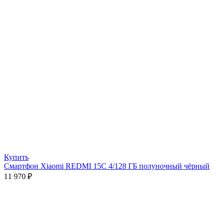
Купить
Смартфон Xiaomi REDMI 15C 4/128 ГБ полуночный чёрный
11 970
₽