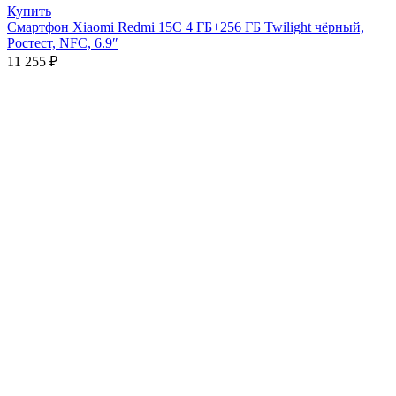
Купить
Смартфон Xiaomi Redmi 15C 4 ГБ+256 ГБ Twilight чёрный,
Ростест, NFC, 6.9″
11 255
₽