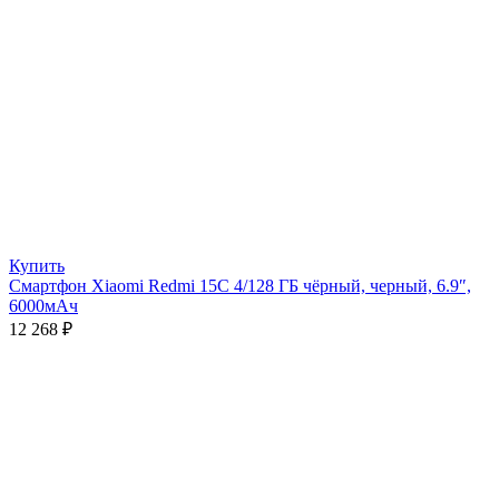
Купить
Смартфон Xiaomi Redmi 15C 4/128 ГБ чёрный, черный, 6.9″,
6000мАч
12 268
₽