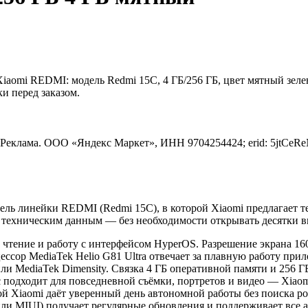
aomi REDMI: модель Redmi 15C, 4 ГБ/256 ГБ, цвет мятный зелен
и перед заказом.
Реклама. ООО «Яндекс Маркет», ИНН 9704254424; erid: 5jtCeR
ль линейки REDMI (Redmi 15C), в которой Xiaomi предлагает те
и техническим данным — без необходимости открывать десятки в
 чтение и работу с интерфейсом HyperOS. Разрешение экрана 160
цессор MediaTek Helio G81 Ultra отвечает за плавную работу п
ли MediaTek Dimensity. Связка 4 ГБ оперативной памяти и 256 
 подходит для повседневной съёмки, портретов и видео — Xiaom
ой Xiaomi даёт уверенный день автономной работы без поиска р
или MIUI) получает регулярные обновления и поддерживает все 