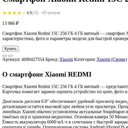
★★★★★
★★★★★
4,0
(15)
· 65 купили
13 986
₽
Смартфон Xiaomi Redmi 15C 256 ГБ 4 ГБ мятный — смартфон Xi
характеристики, фото и параметры модели для быстрой проверк
Купить
Артикул:
4690427554
Бренд:
Xiaomi
Категория:
Xiaomi (Сяоми)
О смартфоне Xiaomi REDMI
Смартфон Xiaomi Redmi 15C 256 ГБ 4 ГБ мятный — представите
Карточка помогает заранее оценить устройство по цене, фото 
Диагональ дисплея 6.9" обеспечивает удобный просмотр видео,
детализация остаётся высокой при любом угле просмотра. Про
линейках Xiaomi обычно установлены актуальные Snapdragon и
тяжёлых игр и хранения медиатеки. Основная камера 50 Мпикс
Ёмкость аккумулятора 6000 мА·ч в сочетании с быстрой зарядк
оператора и тарифа. Операционная система Android (HyperOS 