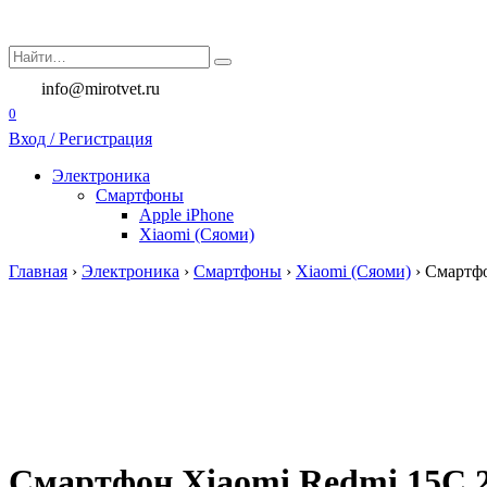
Перейти
к
Search
содержанию
for:
info@mirotvet.ru
0
Вход / Регистрация
Электроника
Смартфоны
Apple iPhone
Xiaomi (Сяоми)
Главная
›
Электроника
›
Смартфоны
›
Xiaomi (Сяоми)
›
Смартфо
Смартфон Xiaomi Redmi 15C 