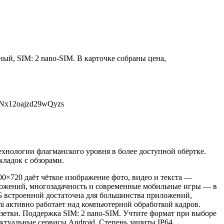
ый, SIM: 2 nano-SIM. В карточке собраны цена,
eNx12oajzd29wQyzs
хнологии флагманского уровня в более доступной обёртке.
кладок с обзорами.
0×720 даёт чёткое изображение фото, видео и текста —
риложений, многозадачность и современные мобильные игры — в
ГБ встроенной достаточна для большинства приложений,
i активно работает над компьютерной обработкой кадров.
озетки. Поддержка SIM: 2 nano-SIM. Учтите формат при выборе
актуальные сервисы Android. Степень защиты IP64