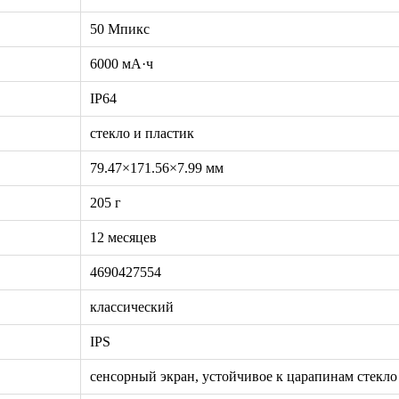
50 Мпикс
6000 мА·ч
IP64
стекло и пластик
79.47×171.56×7.99 мм
205 г
12 месяцев
4690427554
классический
IPS
сенсорный экран, устойчивое к царапинам стекло