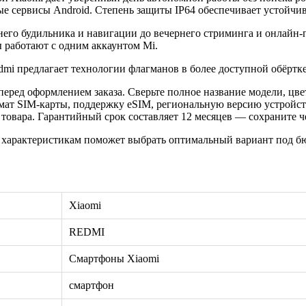
ые сервисы Android. Степень защиты IP64 обеспечивает устойчи
его будильника и навигации до вечернего стриминга и онлайн-п
 работают с одним аккаунтом Mi.
i предлагает технологии флагманов в более доступной обёртке
еред оформлением заказа. Сверьте полное название модели, цве
рмат SIM-карты, поддержку eSIM, региональную версию устройс
овара. Гарантийный срок составляет 12 месяцев — сохраните че
 характеристикам поможет выбрать оптимальный вариант под бю
Xiaomi
REDMI
Смартфоны Xiaomi
смартфон