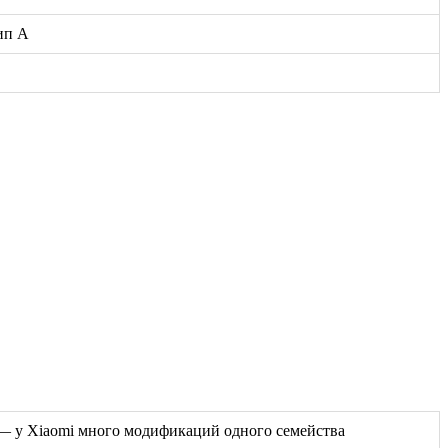
ип А
ь — у Xiaomi много модификаций одного семейства