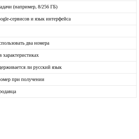
дачи (например, 8/256 ГБ)
oogle-сервисов и язык интерфейса
спользовать два номера
в характеристиках
держивается ли русский язык
номер при получении
родавца