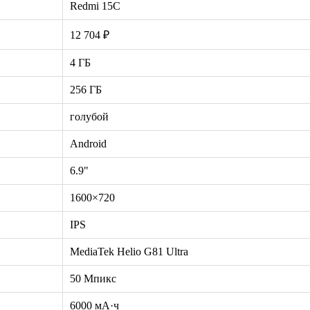
Redmi 15C
12 704 ₽
4 ГБ
256 ГБ
голубой
Android
6.9"
1600×720
IPS
MediaTek Helio G81 Ultra
50 Мпикс
6000 мА·ч