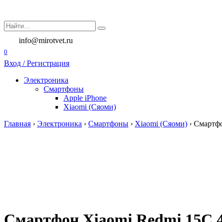
Перейти
к
Search
содержанию
for:
info@mirotvet.ru
0
Вход / Регистрация
Электроника
Смартфоны
Apple iPhone
Xiaomi (Сяоми)
Главная
›
Электроника
›
Смартфоны
›
Xiaomi (Сяоми)
›
Смартфо
Смартфон Xiaomi Redmi 15C 4