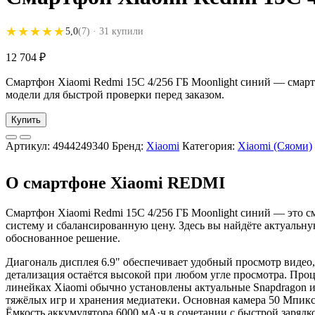
★★★★★
★★★★★
5,0
(7)
· 31 купили
12 704
₽
Смартфон Xiaomi Redmi 15C 4/256 ГБ Moonlight синий — смартф
модели для быстрой проверки перед заказом.
Купить
Артикул:
4944249340
Бренд:
Xiaomi
Категория:
Xiaomi (Сяоми)
О смартфоне Xiaomi REDMI
Смартфон Xiaomi Redmi 15C 4/256 ГБ Moonlight синий — это 
систему и сбалансированную цену. Здесь вы найдёте актуальн
обоснованное решение.
Диагональ дисплея 6.9" обеспечивает удобный просмотр видео,
детализация остаётся высокой при любом угле просмотра. Про
линейках Xiaomi обычно установлены актуальные Snapdragon и
тяжёлых игр и хранения медиатеки. Основная камера 50 Мпикс
Ёмкость аккумулятора 6000 мА·ч в сочетании с быстрой зарядк