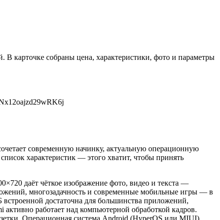
. В карточке собраны цена, характеристики, фото и параметры
eNx12oajzd29wRK6j
сочетает современную начинку, актуальную операционную
список характеристик — этого хватит, чтобы принять
0×720 даёт чёткое изображение фото, видео и текста —
риложений, многозадачность и современные мобильные игры — в
ГБ встроенной достаточна для большинства приложений,
i активно работает над компьютерной обработкой кадров.
озетки. Операционная система Android (HyperOS или MIUI)