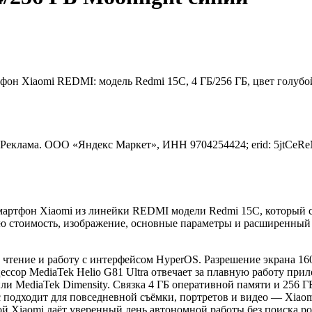
он Xiaomi REDMI: модель Redmi 15C, 4 ГБ/256 ГБ, цвет голубой
Реклама. ООО «Яндекс Маркет», ИНН 9704254424; erid: 5jtCeR
смартфон Xiaomi из линейки REDMI модели Redmi 15C, который 
ую стоимость, изображение, основные параметры и расширенный 
 чтение и работу с интерфейсом HyperOS. Разрешение экрана 160
цессор MediaTek Helio G81 Ultra отвечает за плавную работу п
ли MediaTek Dimensity. Связка 4 ГБ оперативной памяти и 256 
 подходит для повседневной съёмки, портретов и видео — Xiaom
ой Xiaomi даёт уверенный день автономной работы без поиска р