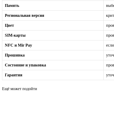
Память
выбе
Региональная версия
крит
Цвет
пров
SIM-карты
пров
NFC и Mir Pay
если
Прошивка
уточ
Состояние и упаковка
пров
Гарантия
уточ
Ещё может подойти