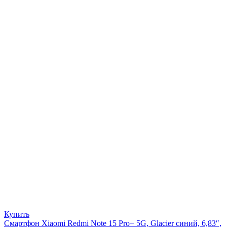
Купить
Смартфон Xiaomi Redmi Note 15 Pro+ 5G, Glacier синий, 6,83″,