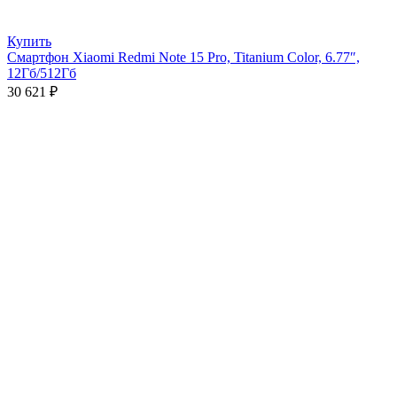
Купить
Смартфон Xiaomi Redmi Note 15 Pro, Titanium Color, 6.77″,
12Гб/512Гб
30 621
₽