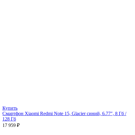
Купить
Смартфон Xiaomi Redmi Note 15, Glacier синий, 6.77″, 8 Гб /
128 Гб
17 959
₽