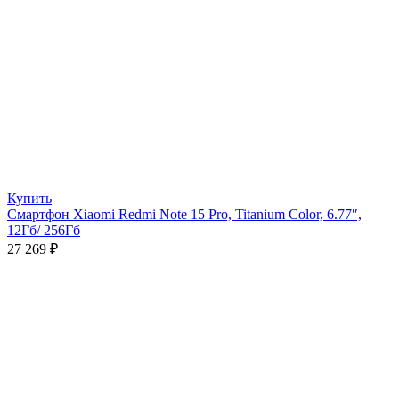
Купить
Смартфон Xiaomi Redmi Note 15 Pro, Titanium Color, 6.77″,
12Гб/ 256Гб
27 269
₽