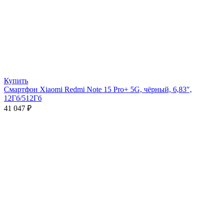
Купить
Смартфон Xiaomi Redmi Note 15 Pro+ 5G, чёрный, 6,83″,
12Гб/512Гб
41 047
₽