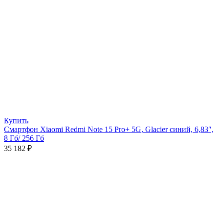
Купить
Смартфон Xiaomi Redmi Note 15 Pro+ 5G, Glacier синий, 6,83″,
8 Гб/ 256 Гб
35 182
₽