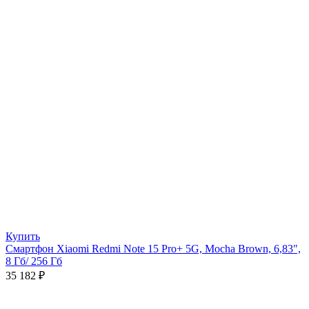
Купить
Смартфон Xiaomi Redmi Note 15 Pro+ 5G, Mocha Brown, 6,83″,
8 Гб/ 256 Гб
35 182
₽