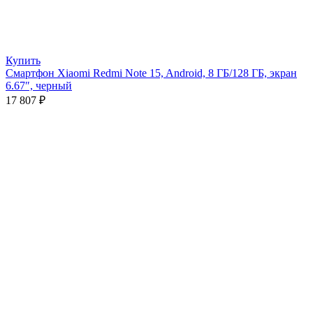
Купить
Смартфон Xiaomi Redmi Note 15, Android, 8 ГБ/128 ГБ, экран
6.67″, черный
17 807
₽