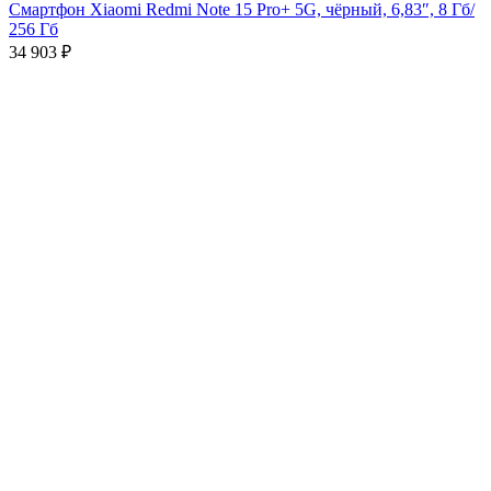
Смартфон Xiaomi Redmi Note 15 Pro+ 5G, чёрный, 6,83″, 8 Гб/
256 Гб
34 903
₽