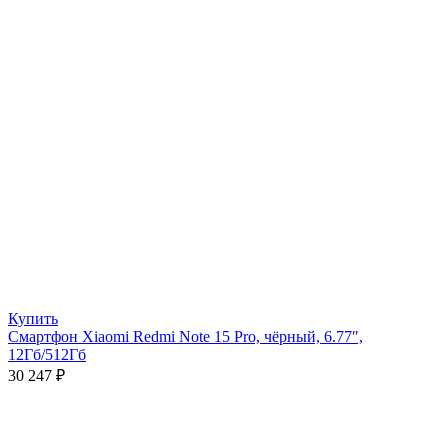
Купить
Смартфон Xiaomi Redmi Note 15 Pro, чёрный, 6.77″,
12Гб/512Гб
30 247
₽