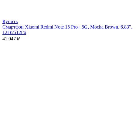
Купить
Смартфон Xiaomi Redmi Note 15 Pro+ 5G, Mocha Brown, 6,83″,
12Гб/512Гб
41 047
₽