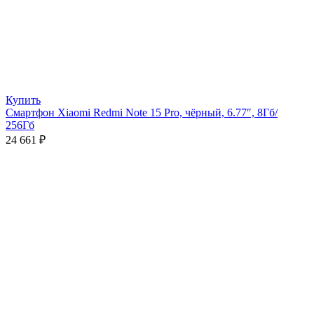
Купить
Смартфон Xiaomi Redmi Note 15 Pro, чёрный, 6.77″, 8Гб/
256Гб
24 661
₽