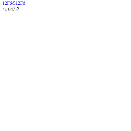
12Гб/512Гб
41 047
₽