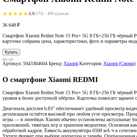
★★★★★
★★★★★
4,9
(173)
· 495 купили
36 648
₽
Смартфон Xiaomi Redmi Note 15 Pro+ 5G 8 ГБ+256 ГБ чёрный Ро
карточке собраны цена, характеристики, фото и параметры мод
Купить
Артикул:
5043304604
Бренд:
Xiaomi
Категория:
Xiaomi (Сяоми)
О смартфоне Xiaomi REDMI
Смартфон Xiaomi Redmi Note 15 Pro+ 5G 8 ГБ+256 ГБ чёрный Р
уровня в более доступной обёртке. Карточка помогает заранее
Диагональ дисплея 6.83" обеспечивает удобный просмотр видео
детализация остаётся высокой при любом угле просмотра. Проц
игры — в линейках Xiaomi обычно установлены актуальные Sna
приложений, тяжёлых игр и хранения медиатеки. Основная кам
обработкой кадров. Ёмкость аккумулятора 6500 мА·ч в сочетан
Учтите формат при выборе оператора и тарифа. Операционная 