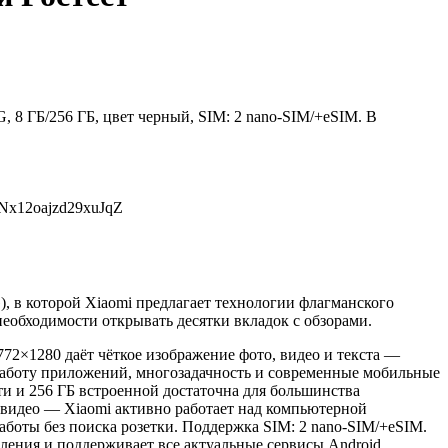
 8 ГБ/256 ГБ, цвет черный, SIM: 2 nano-SIM/+eSIM. В
eNx12oajzd29xuJqZ
, в которой Xiaomi предлагает технологии флагманского
необходимости открывать десятки вкладок с обзорами.
772×1280 даёт чёткое изображение фото, видео и текста —
ю работу приложений, многозадачность и современные мобильные
ти и 256 ГБ встроенной достаточна для большинства
 видео — Xiaomi активно работает над компьютерной
аботы без поиска розетки. Поддержка SIM: 2 nano-SIM/+eSIM.
ления и поддерживает все актуальные сервисы Android.