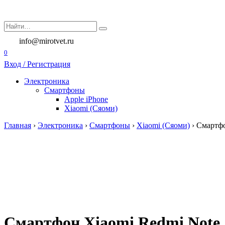
Перейти
к
Search
содержанию
for:
info@mirotvet.ru
0
Вход / Регистрация
Электроника
Смартфоны
Apple iPhone
Xiaomi (Сяоми)
Главная
›
Электроника
›
Смартфоны
›
Xiaomi (Сяоми)
›
Смартфо
Смартфон Xiaomi Redmi Note 