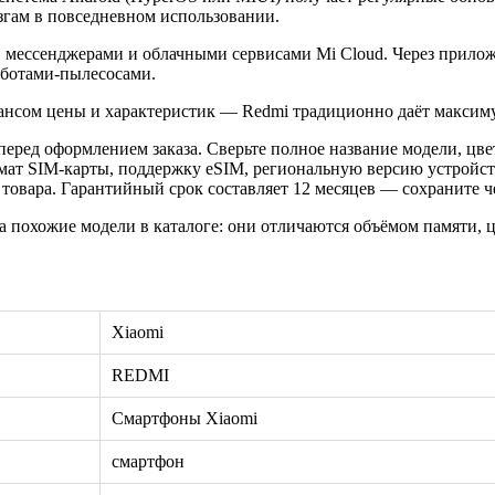
згам в повседневном использовании.
, мессенджерами и облачными сервисами Mi Cloud. Через прило
оботами-пылесосами.
лансом цены и характеристик — Redmi традиционно даёт максиму
еред оформлением заказа. Сверьте полное название модели, цве
рмат SIM-карты, поддержку eSIM, региональную версию устройс
овара. Гарантийный срок составляет 12 месяцев — сохраните че
а похожие модели в каталоге: они отличаются объёмом памяти, 
Xiaomi
REDMI
Смартфоны Xiaomi
смартфон