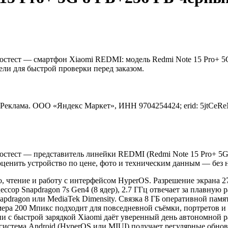
стест — смартфон Xiaomi REDMI: модель Redmi Note 15 Pro+ 5G,
ели для быстрой проверки перед заказом.
Реклама. ООО «Яндекс Маркет», ИНН 9704254424; erid: 5jtCeR
остест — представитель линейки REDMI (Redmi Note 15 Pro+ 5G)
 оценить устройство по цене, фото и техническим данным — без 
, чтение и работу с интерфейсом HyperOS. Разрешение экрана 2
ессор Snapdragon 7s Gen4 (8 ядер), 2.7 ГГц отвечает за плавну
pdragon или MediaTek Dimensity. Связка 8 ГБ оперативной памя
ера 200 Мпикс подходит для повседневной съёмки, портретов и
ии с быстрой зарядкой Xiaomi даёт уверенный день автономной р
система Android (HyperOS или MIUI) получает регулярные обнов