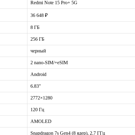
Redmi Note 15 Pro+ 5G
36 648 ₽
8 ГБ
256 ГБ
черный
2 nano-SIM/+eSIM
Android
6.83"
2772×1280
120 Гц
AMOLED
Snapdragon 7s Gen4 (8 ядер), 2.7 ГГц