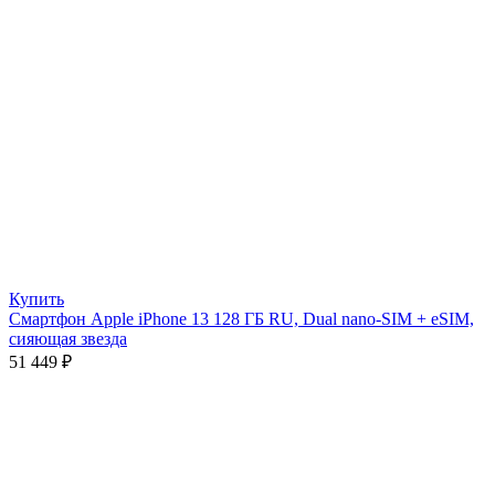
Купить
Смартфон Apple iPhone 13 128 ГБ RU, Dual nano-SIM + eSIM,
сияющая звезда
51 449
₽