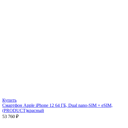
Купить
Смартфон Apple iPhone 12 64 ГБ, Dual nano-SIM + eSIM,
(PRODUCT)красный
53 760
₽