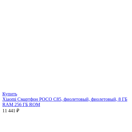
Купить
Xiaomi Смартфон POCO C85, фиолетовый, фиолетовый, 8 ГБ
RAM 256 ГБ ROM
11 441
₽