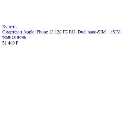
Купить
Смартфон Apple iPhone 13 128 ГБ RU, Dual nano-SIM + eSIM,
тёмная ночь
51 449
₽