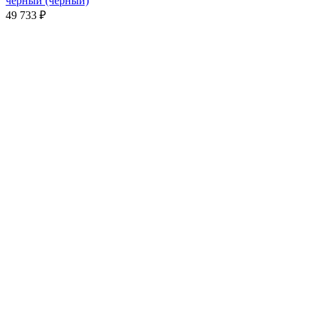
чёрный (черный)
49 733
₽