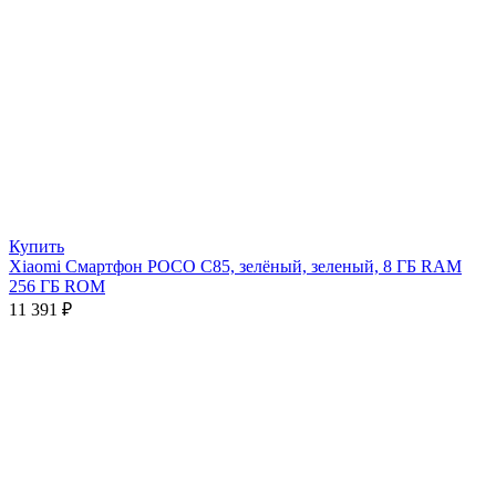
Купить
Xiaomi Смартфон POCO C85, зелёный, зеленый, 8 ГБ RAM
256 ГБ ROM
11 391
₽