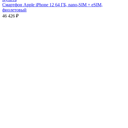
Смартфон Apple iPhone 12 64 ГБ, nano-SIM + eSIM,
фиолетовый
46 426
₽