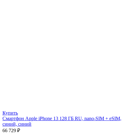
Купить
Смартфон Apple iPhone 13 128 ГБ RU, nano-SIM + eSIM,
синий, синий
66 729
₽