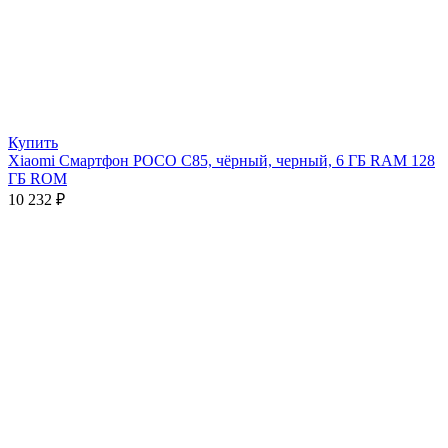
Купить
Xiaomi Смартфон POCO C85, чёрный, черный, 6 ГБ RAM 128
ГБ ROM
10 232
₽