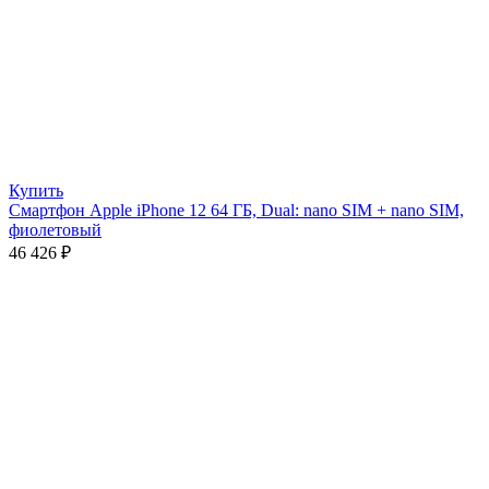
Купить
Смартфон Apple iPhone 12 64 ГБ, Dual: nano SIM + nano SIM,
фиолетовый
46 426
₽