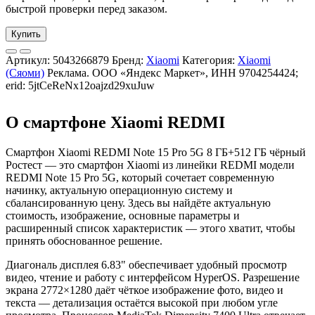
быстрой проверки перед заказом.
Купить
Артикул:
5043266879
Бренд:
Xiaomi
Категория:
Xiaomi
(Сяоми)
Реклама. ООО «Яндекс Маркет», ИНН 9704254424;
erid: 5jtCeReNx12oajzd29xuJuw
О смартфоне Xiaomi REDMI
Смартфон Xiaomi REDMI Note 15 Pro 5G 8 ГБ+512 ГБ чёрный
Ростест — это смартфон Xiaomi из линейки REDMI модели
REDMI Note 15 Pro 5G, который сочетает современную
начинку, актуальную операционную систему и
сбалансированную цену. Здесь вы найдёте актуальную
стоимость, изображение, основные параметры и
расширенный список характеристик — этого хватит, чтобы
принять обоснованное решение.
Диагональ дисплея 6.83" обеспечивает удобный просмотр
видео, чтение и работу с интерфейсом HyperOS. Разрешение
экрана 2772×1280 даёт чёткое изображение фото, видео и
текста — детализация остаётся высокой при любом угле