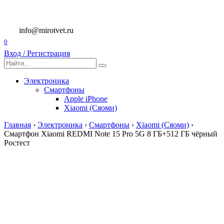
Перейти
к
содержанию
info@mirotvet.ru
0
Вход / Регистрация
Search
for:
Электроника
Смартфоны
Apple iPhone
Xiaomi (Сяоми)
Главная
›
Электроника
›
Смартфоны
›
Xiaomi (Сяоми)
›
Смартфон Xiaomi REDMI Note 15 Pro 5G 8 ГБ+512 ГБ чёрный
Ростест