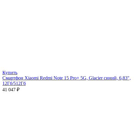
Купить
Смартфон Xiaomi Redmi Note 15 Pro+ 5G, Glacier синий, 6,83″,
12Гб/512Гб
41 047
₽