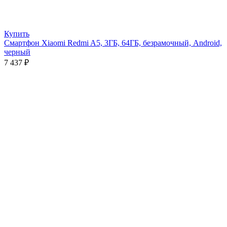
Купить
Смартфон Xiaomi Redmi A5, 3ГБ, 64ГБ, безрамочный, Android,
черный
7 437
₽