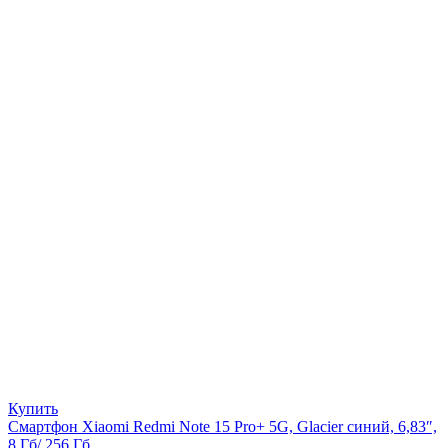
Купить
Смартфон Xiaomi Redmi Note 15 Pro+ 5G, Glacier синий, 6,83″,
8 Гб/ 256 Гб