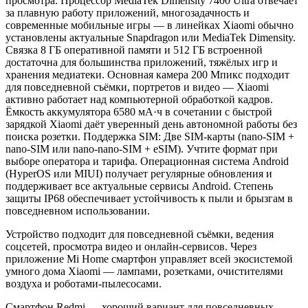
просмотра. Процессор MediaTek Dimensity 7400 Ultra отвечает
за плавную работу приложений, многозадачность и
современные мобильные игры — в линейках Xiaomi обычно
установлены актуальные Snapdragon или MediaTek Dimensity.
Связка 8 ГБ оперативной памяти и 512 ГБ встроенной
достаточна для большинства приложений, тяжёлых игр и
хранения медиатеки. Основная камера 200 Мпикс подходит
для повседневной съёмки, портретов и видео — Xiaomi
активно работает над компьютерной обработкой кадров.
Ёмкость аккумулятора 6580 мА·ч в сочетании с быстрой
зарядкой Xiaomi даёт уверенный день автономной работы без
поиска розетки. Поддержка SIM: Две SIM-карты (nano-SIM +
nano-SIM или nano-nano-SIM + eSIM). Учтите формат при
выборе оператора и тарифа. Операционная система Android
(HyperOS или MIUI) получает регулярные обновления и
поддерживает все актуальные сервисы Android. Степень
защиты IP68 обеспечивает устойчивость к пыли и брызгам в
повседневном использовании.
Устройство подходит для повседневной съёмки, ведения
соцсетей, просмотра видео и онлайн-сервисов. Через
приложение Mi Home смартфон управляет всей экосистемой
умного дома Xiaomi — лампами, розетками, очистителями
воздуха и роботами-пылесосами.
Смартфон Redmi — хороший вариант для повседневных