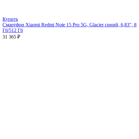
Купить
Смартфон Xiaomi Redmi Note 15 Pro 5G, Glacier синий, 6,83″, 8
Гб/512 Гб
31 365
₽