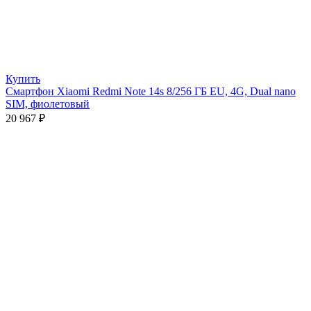
Купить
Смартфон Xiaomi Redmi Note 14s 8/256 ГБ EU, 4G, Dual nano
SIM, фиолетовый
20 967
₽