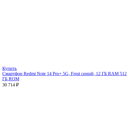
Купить
Смартфон Redmi Note 14 Pro+ 5G, Frost синий, 12 ГБ RAM 512
ГБ ROM
30 714
₽