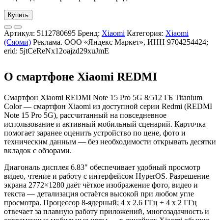
Купить
Артикул:
5112780695
Бренд:
Xiaomi
Категория:
Xiaomi
(Сяоми)
Реклама. ООО «Яндекс Маркет», ИНН 9704254424;
erid: 5jtCeReNx12oajzd29xuJmE
О смартфоне Xiaomi REDMI
Смартфон Xiaomi REDMI Note 15 Pro 5G 8/512 ГБ Titanium
Color — смартфон Xiaomi из доступной серии Redmi (REDMI
Note 15 Pro 5G), рассчитанный на повседневное
использование и активный мобильный сценарий. Карточка
помогает заранее оценить устройство по цене, фото и
техническим данным — без необходимости открывать десятки
вкладок с обзорами.
Диагональ дисплея 6.83" обеспечивает удобный просмотр
видео, чтение и работу с интерфейсом HyperOS. Разрешение
экрана 2772×1280 даёт чёткое изображение фото, видео и
текста — детализация остаётся высокой при любом угле
просмотра. Процессор 8-ядерный; 4 x 2.6 ГГц + 4 x 2 ГГц
отвечает за плавную работу приложений, многозадачность и