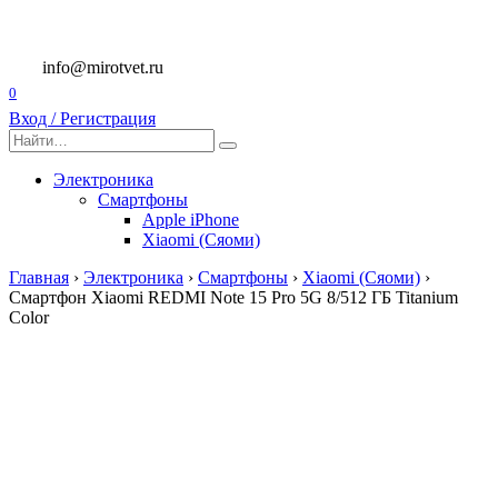
Перейти
к
содержанию
info@mirotvet.ru
0
Вход / Регистрация
Search
for:
Электроника
Смартфоны
Apple iPhone
Xiaomi (Сяоми)
Главная
›
Электроника
›
Смартфоны
›
Xiaomi (Сяоми)
›
Смартфон Xiaomi REDMI Note 15 Pro 5G 8/512 ГБ Titanium
Color