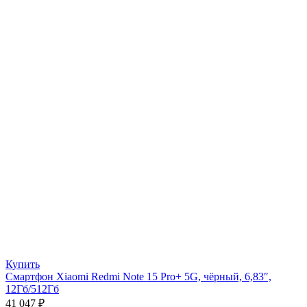
Купить
Смартфон Xiaomi Redmi Note 15 Pro+ 5G, чёрный, 6,83″,
12Гб/512Гб
41 047
₽