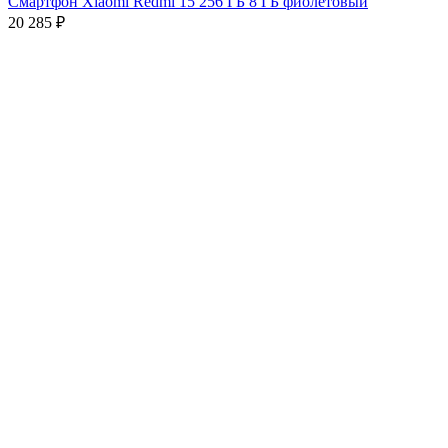
Смартфон Xiaomi Redmi 15 256 ГБ 8 ГБ фиолетовый
20 285
₽