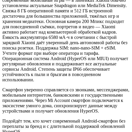
современные мобильные игры — в линейках Xiaomi обычно
установлены актуальные Snapdragon или MediaTek Dimensity.
Связка 8 ГБ оперативной памяти и 512 ГБ встроенной
достаточна для большинства приложений, тяжёлых игр и
хранения медиатеки. Основная камера 200 Мпикс подходит
для повседневной съёмки, портретов и видео — Xiaomi
активно работает над компьютерной обработкой кадров.
Ёмкость аккумулятора 6580 мА·ч в сочетании с быстрой
зарядкой Xiaomi даёт уверенный день автономной работы без
поиска розетки. Поддержка SIM: nano-nano-SIM + eSIM.
Учтите формат при выборе оператора и тарифа.
Операционная система Android (HyperOS или MIUI) получает
регулярные обновления и поддерживает все актуальные
сервисы Android. Степень защиты IP66 обеспечивает
устойчивость к пыли и брызгам в повседневном
использовании.
Смартфон уверенно справляется со звонками, мессенджерами,
мобильным интернетом, банковскими и государственными
приложениями. Через Mi Account смартфон подключается к
экосистеме умного дома, синхронизирует данные между
устройствами и получает обновления HyperOS.
Подойдёт тем, кто хочет современный Android-смартфон без
переплаты за бренд и с длительной поддержкой обновлений
HyperOS.