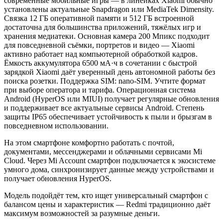
современные мобильные игры — в линейках Xiaomi обычно
установлены актуальные Snapdragon или MediaTek Dimensity.
Связка 12 ГБ оперативной памяти и 512 ГБ встроенной
достаточна для большинства приложений, тяжёлых игр и
хранения медиатеки. Основная камера 200 Мпикс подходит
для повседневной съёмки, портретов и видео — Xiaomi
активно работает над компьютерной обработкой кадров.
Ёмкость аккумулятора 6500 мА·ч в сочетании с быстрой
зарядкой Xiaomi даёт уверенный день автономной работы без
поиска розетки. Поддержка SIM: nano-SIM. Учтите формат
при выборе оператора и тарифа. Операционная система
Android (HyperOS или MIUI) получает регулярные обновления
и поддерживает все актуальные сервисы Android. Степень
защиты IP65 обеспечивает устойчивость к пыли и брызгам в
повседневном использовании.
На этом смартфоне комфортно работать с почтой,
документами, мессенджерами и облачными сервисами Mi
Cloud. Через Mi Account смартфон подключается к экосистеме
умного дома, синхронизирует данные между устройствами и
получает обновления HyperOS.
Модель подойдёт тем, кто ищет универсальный смартфон с
балансом цены и характеристик — Redmi традиционно даёт
максимум возможностей за разумные деньги.