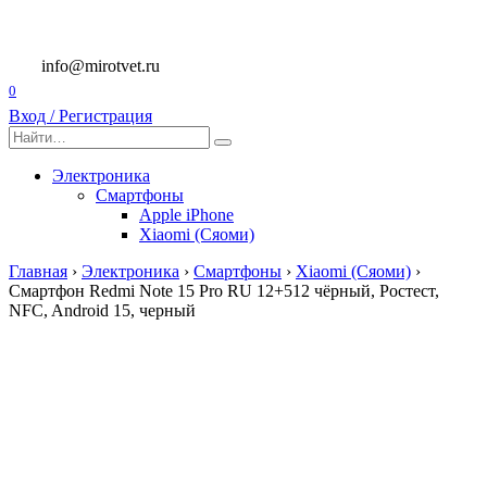
Перейти
к
содержанию
info@mirotvet.ru
0
Вход / Регистрация
Search
for:
Электроника
Смартфоны
Apple iPhone
Xiaomi (Сяоми)
Главная
›
Электроника
›
Смартфоны
›
Xiaomi (Сяоми)
›
Смартфон Redmi Note 15 Pro RU 12+512 чёрный, Ростест,
NFC, Android 15, черный