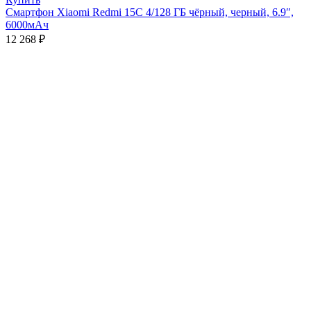
Смартфон Xiaomi Redmi 15C 4/128 ГБ чёрный, черный, 6.9″,
6000мАч
12 268
₽