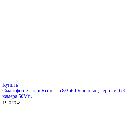
Купить
Смартфон Xiaomi Redmi 15 8/256 ГБ чёрный, черный, 6.9″,
камера 50Мп.
19 079
₽