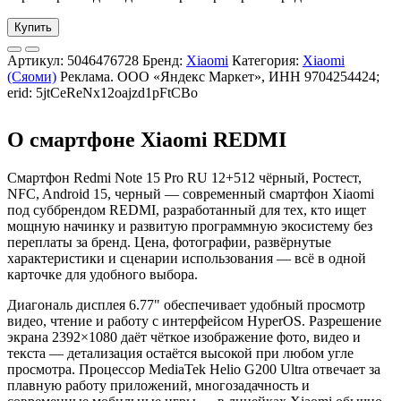
Купить
Артикул:
5046476728
Бренд:
Xiaomi
Категория:
Xiaomi
(Сяоми)
Реклама. ООО «Яндекс Маркет», ИНН 9704254424;
erid: 5jtCeReNx12oajzd1pFtCBo
О смартфоне Xiaomi REDMI
Смартфон Redmi Note 15 Pro RU 12+512 чёрный, Ростест,
NFC, Android 15, черный — современный смартфон Xiaomi
под суббрендом REDMI, разработанный для тех, кто ищет
мощную начинку и развитую программную экосистему без
переплаты за бренд. Цена, фотографии, развёрнутые
характеристики и сценарии использования — всё в одной
карточке для удобного выбора.
Диагональ дисплея 6.77" обеспечивает удобный просмотр
видео, чтение и работу с интерфейсом HyperOS. Разрешение
экрана 2392×1080 даёт чёткое изображение фото, видео и
текста — детализация остаётся высокой при любом угле
просмотра. Процессор MediaTek Helio G200 Ultra отвечает за
плавную работу приложений, многозадачность и