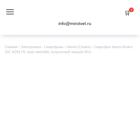
Перейти
к
0
содержанию
info@mirotvet.ru
Главная
›
Электроника
›
Смартфоны
›
Xiaomi (Сяоми)
›
Смартфон Xiaomi Redmi
15C 8/256 ГБ, dual: nanoSIM, полуночный чёрный (RU)