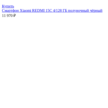
Купить
Смартфон Xiaomi REDMI 15C 4/128 ГБ полуночный чёрный
11 970
₽