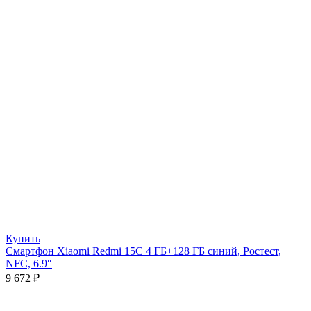
Купить
Смартфон Xiaomi Redmi 15C 4 ГБ+128 ГБ синий, Ростест,
NFC, 6.9″
9 672
₽