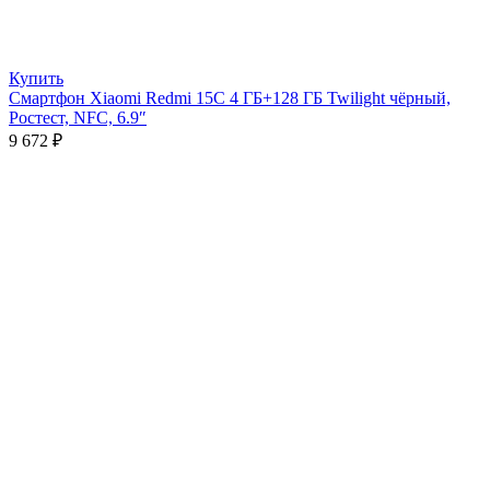
Купить
Смартфон Xiaomi Redmi 15C 4 ГБ+128 ГБ Twilight чёрный,
Ростест, NFC, 6.9″
9 672
₽