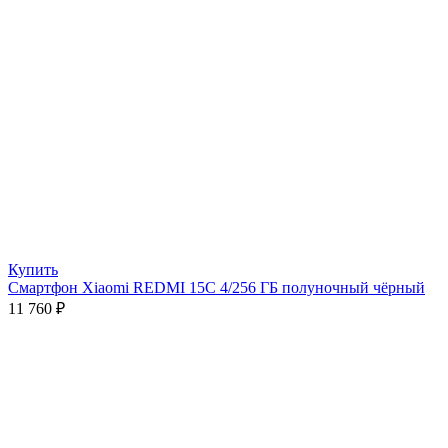
Купить
Смартфон Xiaomi REDMI 15C 4/256 ГБ полуночный чёрный
11 760
₽