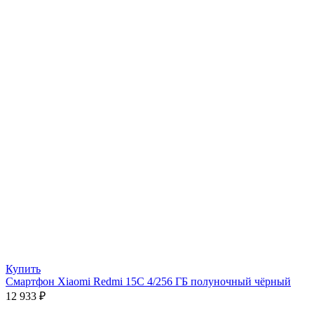
Купить
Смартфон Xiaomi Redmi 15C 4/256 ГБ полуночный чёрный
12 933
₽