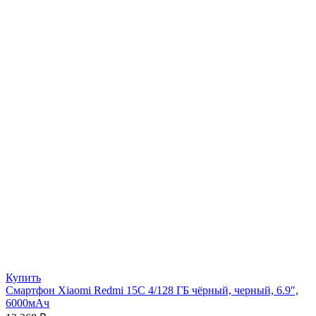
Купить
Смартфон Xiaomi Redmi 15C 4/128 ГБ чёрный, черный, 6.9″,
6000мАч