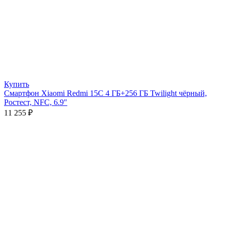
Купить
Смартфон Xiaomi Redmi 15C 4 ГБ+256 ГБ Twilight чёрный,
Ростест, NFC, 6.9″
11 255
₽