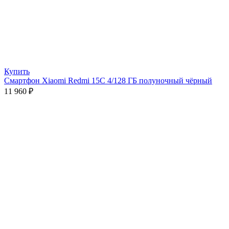
Купить
Смартфон Xiaomi Redmi 15C 4/128 ГБ полуночный чёрный
11 960
₽