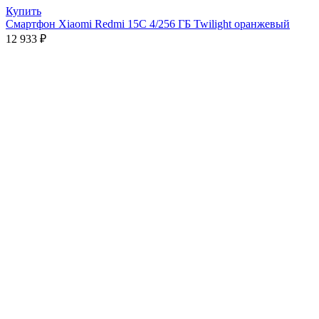
Купить
Смартфон Xiaomi Redmi 15C 4/256 ГБ Twilight оранжевый
12 933
₽