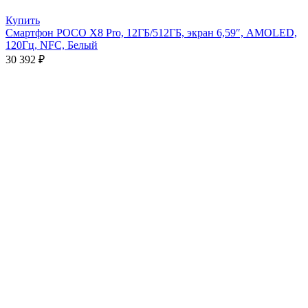
Купить
Смартфон POCO X8 Pro, 12ГБ/512ГБ, экран 6,59″, AMOLED,
120Гц, NFC, Белый
30 392
₽