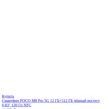
Купить
Смартфон POCO M8 Pro 5G 12 ГБ+512 ГБ чёрный ростест
6,83″ 120 Гц NFC