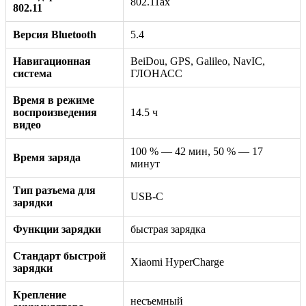
802.11ax
802.11
Версия Bluetooth
5.4
Навигационная
BeiDou, GPS, Galileo, NavIC,
система
ГЛОНАСС
Время в режиме
воспроизведения
14.5 ч
видео
100 % — 42 мин, 50 % — 17
Время заряда
минут
Тип разъема для
USB-C
зарядки
Функции зарядки
быстрая зарядка
Стандарт быстрой
Xiaomi HyperCharge
зарядки
Крепление
несъемный