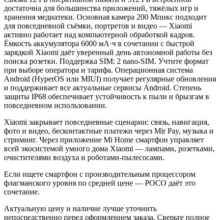
достаточна для большинства приложений, тяжёлых игр и
хранения медиатеки. Основная камера 200 Мпикс подходит
для повседневной съёмки, портретов и видео — Xiaomi
активно работает над компьютерной обработкой кадров.
Ёмкость аккумулятора 6000 мА·ч в сочетании с быстрой
зарядкой Xiaomi даёт уверенный день автономной работы без
поиска розетки. Поддержка SIM: 2 nano-SIM. Учтите формат
при выборе оператора и тарифа. Операционная система
Android (HyperOS или MIUI) получает регулярные обновления
и поддерживает все актуальные сервисы Android. Степень
защиты IP68 обеспечивает устойчивость к пыли и брызгам в
повседневном использовании.
Xiaomi закрывает повседневные сценарии: связь, навигация,
фото и видео, бесконтактные платежи через Mir Pay, музыка и
стриминг. Через приложение Mi Home смартфон управляет
всей экосистемой умного дома Xiaomi — лампами, розетками,
очистителями воздуха и роботами-пылесосами.
Если ищете смартфон с производительным процессором
флагманского уровня по средней цене — POCO даёт это
сочетание.
Актуальную цену и наличие лучше уточнить
непосредственно перед оформлением заказа. Сверьте полное