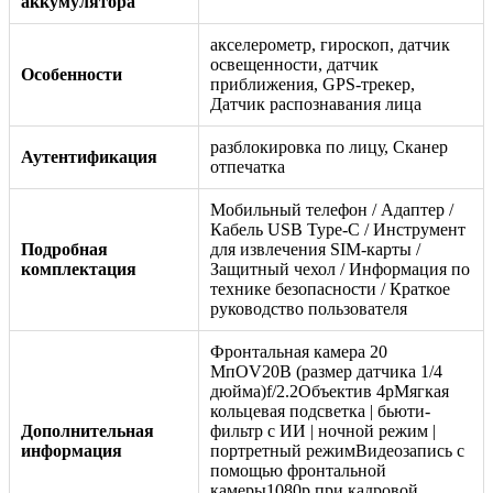
аккумулятора
акселерометр, гироскоп, датчик
освещенности, датчик
Особенности
приближения, GPS-трекер,
Датчик распознавания лица
разблокировка по лицу, Сканер
Аутентификация
отпечатка
Мобильный телефон / Адаптер /
Кабель USB Type-C / Инструмент
Подробная
для извлечения SIM-карты /
комплектация
Защитный чехол / Информация по
технике безопасности / Краткое
руководство пользователя
Фронтальная камера 20
МпOV20B (размер датчика 1/4
дюйма)f/2.2Объектив 4pМягкая
кольцевая подсветка | бьюти-
Дополнительная
фильтр с ИИ | ночной режим |
информация
портретный режимВидеозапись с
помощью фронтальной
камеры1080p при кадровой