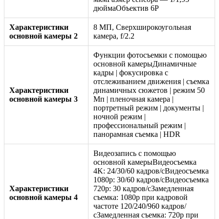
дюймаОбъектив 6P
Характеристики
8 МП, Сверхширокоугольная
основной камеры 2
камера, f/2.2
Функции фотосъемки с помощью
основной камерыДинамичные
кадры | фокусировка с
отслеживанием движения | съемка
Характеристики
динамичных сюжетов | режим 50
основной камеры 3
Мп | пленочная камера |
портретный режим | документы |
ночной режим |
профессиональный режим |
панорамная съемка | HDR
Видеозапись с помощью
основной камерыВидеосъемка
4K: 24/30/60 кадров/сВидеосъемка
1080p: 30/60 кадров/сВидеосъемка
Характеристики
720p: 30 кадров/сЗамедленная
основной камеры 4
съемка: 1080p при кадровой
частоте 120/240/960 кадров/
сЗамедленная съемка: 720p при