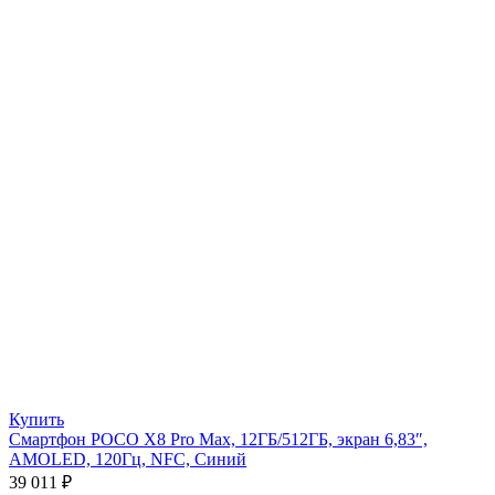
Купить
Смартфон POCO X8 Pro Max, 12ГБ/512ГБ, экран 6,83″,
AMOLED, 120Гц, NFC, Синий
39 011
₽