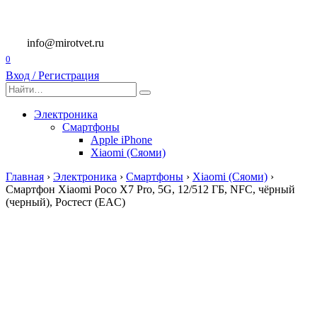
Перейти
к
содержанию
info@mirotvet.ru
0
Вход / Регистрация
Search
for:
Электроника
Смартфоны
Apple iPhone
Xiaomi (Сяоми)
Главная
›
Электроника
›
Смартфоны
›
Xiaomi (Сяоми)
›
Смартфон Xiaomi Poco X7 Pro, 5G, 12/512 ГБ, NFC, чёрный
(черный), Ростест (EAC)