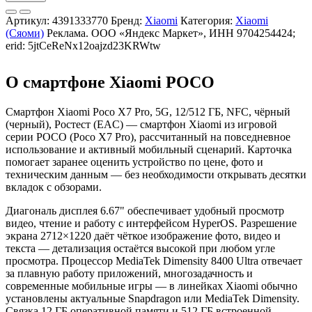
Артикул:
4391333770
Бренд:
Xiaomi
Категория:
Xiaomi
(Сяоми)
Реклама. ООО «Яндекс Маркет», ИНН 9704254424;
erid: 5jtCeReNx12oajzd23KRWtw
О смартфоне Xiaomi POCO
Смартфон Xiaomi Poco X7 Pro, 5G, 12/512 ГБ, NFC, чёрный
(черный), Ростест (EAC) — смартфон Xiaomi из игровой
серии POCO (Poco X7 Pro), рассчитанный на повседневное
использование и активный мобильный сценарий. Карточка
помогает заранее оценить устройство по цене, фото и
техническим данным — без необходимости открывать десятки
вкладок с обзорами.
Диагональ дисплея 6.67" обеспечивает удобный просмотр
видео, чтение и работу с интерфейсом HyperOS. Разрешение
экрана 2712×1220 даёт чёткое изображение фото, видео и
текста — детализация остаётся высокой при любом угле
просмотра. Процессор MediaTek Dimensity 8400 Ultra отвечает
за плавную работу приложений, многозадачность и
современные мобильные игры — в линейках Xiaomi обычно
установлены актуальные Snapdragon или MediaTek Dimensity.
Связка 12 ГБ оперативной памяти и 512 ГБ встроенной