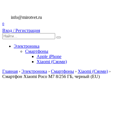
Перейти
к
содержанию
info@mirotvet.ru
0
Вход / Регистрация
Search
for:
Электроника
Смартфоны
Apple iPhone
Xiaomi (Сяоми)
Главная
›
Электроника
›
Смартфоны
›
Xiaomi (Сяоми)
›
Смартфон Xiaomi Poco M7 8/256 ГБ, черный (EU)