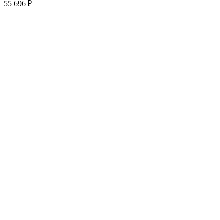
55 696
₽