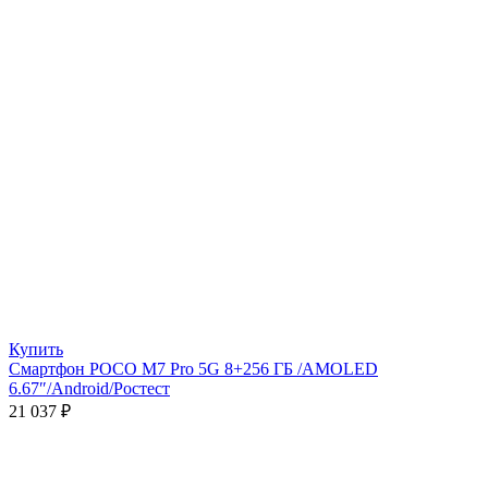
Купить
Смартфон POCO M7 Pro 5G 8+256 ГБ /AMOLED
6.67″/Android/Ростест
21 037
₽