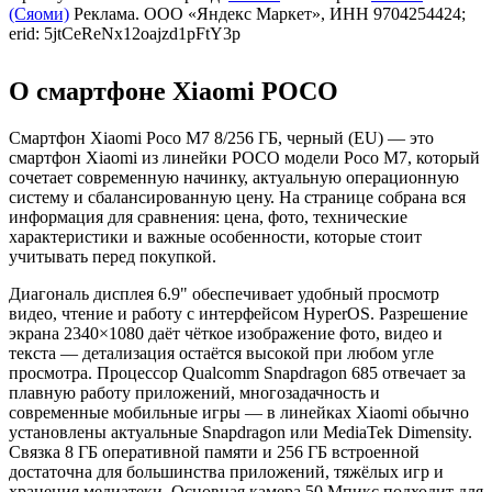
(Сяоми)
Реклама. ООО «Яндекс Маркет», ИНН 9704254424;
erid: 5jtCeReNx12oajzd1pFtY3p
О смартфоне Xiaomi POCO
Смартфон Xiaomi Poco M7 8/256 ГБ, черный (EU) — это
смартфон Xiaomi из линейки POCO модели Poco M7, который
сочетает современную начинку, актуальную операционную
систему и сбалансированную цену. На странице собрана вся
информация для сравнения: цена, фото, технические
характеристики и важные особенности, которые стоит
учитывать перед покупкой.
Диагональ дисплея 6.9" обеспечивает удобный просмотр
видео, чтение и работу с интерфейсом HyperOS. Разрешение
экрана 2340×1080 даёт чёткое изображение фото, видео и
текста — детализация остаётся высокой при любом угле
просмотра. Процессор Qualcomm Snapdragon 685 отвечает за
плавную работу приложений, многозадачность и
современные мобильные игры — в линейках Xiaomi обычно
установлены актуальные Snapdragon или MediaTek Dimensity.
Связка 8 ГБ оперативной памяти и 256 ГБ встроенной
достаточна для большинства приложений, тяжёлых игр и
хранения медиатеки. Основная камера 50 Мпикс подходит для