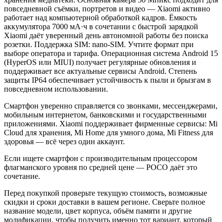
повседневной съёмки, портретов и видео — Xiaomi активно
работает над компьютерной обработкой кадров. Ёмкость
аккумулятора 7000 мА·ч в сочетании с быстрой зарядкой
Xiaomi даёт уверенный день автономной работы без поиска
розетки. Поддержка SIM: nano-SIM. Учтите формат при
выборе оператора и тарифа. Операционная система Android 15
(HyperOS или MIUI) получает регулярные обновления и
поддерживает все актуальные сервисы Android. Степень
защиты IP64 обеспечивает устойчивость к пыли и брызгам в
повседневном использовании.
Смартфон уверенно справляется со звонками, мессенджерами,
мобильным интернетом, банковскими и государственными
приложениями. Xiaomi поддерживает фирменные сервисы: Mi
Cloud для хранения, Mi Home для умного дома, Mi Fitness для
здоровья — всё через один аккаунт.
Если ищете смартфон с производительным процессором
флагманского уровня по средней цене — POCO даёт это
сочетание.
Перед покупкой проверьте текущую стоимость, возможные
скидки и сроки доставки в вашем регионе. Сверьте полное
название модели, цвет корпуса, объём памяти и другие
модификации, чтобы получить именно тот вариант, который