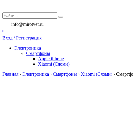
Перейти
к
Search
содержанию
for:
info@mirotvet.ru
0
Вход / Регистрация
Электроника
Смартфоны
Apple iPhone
Xiaomi (Сяоми)
Главная
›
Электроника
›
Смартфоны
›
Xiaomi (Сяоми)
›
Смартфо