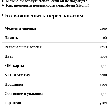
Можно ли вернуть товар, если он не подойдёт?
Как проверить подлинность смартфона Xiaomi?
Что важно знать перед заказом
Модель и линейка
свер
Память
выбе
Региональная версия
крит
Цвет
пров
SIM-карты
пров
NFC и Mir Pay
если
Прошивка
уточ
Состояние и упаковка
пров
Гарантия
уточ