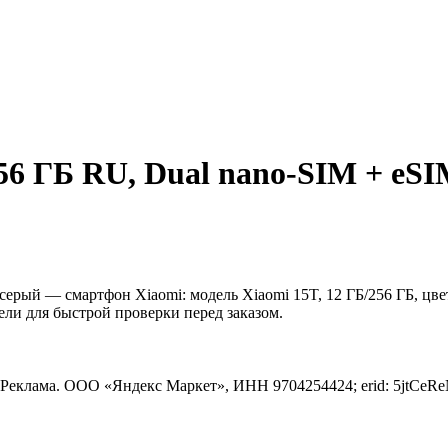
56 ГБ RU, Dual nano-SIM + eSI
серый — смартфон Xiaomi: модель Xiaomi 15T, 12 ГБ/256 ГБ, цве
ели для быстрой проверки перед заказом.
Реклама. ООО «Яндекс Маркет», ИНН 9704254424; erid: 5jtC