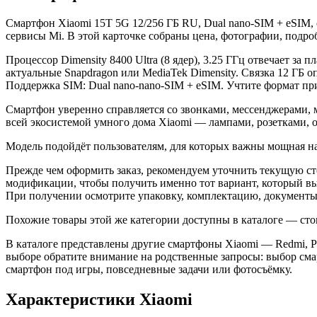
Смартфон Xiaomi 15T 5G 12/256 ГБ RU, Dual nano-SIM + eSIM
сервисы Mi. В этой карточке собраны цена, фотографии, подр
Процессор Dimensity 8400 Ultra (8 ядер), 3.25 ГГц отвечает 
актуальные Snapdragon или MediaTek Dimensity. Связка 12 ГБ 
Поддержка SIM: Dual nano-nano-SIM + eSIM. Учтите формат при
Смартфон уверенно справляется со звонками, мессенджерами,
всей экосистемой умного дома Xiaomi — лампами, розетками, 
Модель подойдёт пользователям, для которых важны мощная н
Прежде чем оформить заказ, рекомендуем уточнить текущую ст
модификации, чтобы получить именно тот вариант, который в
При получении осмотрите упаковку, комплектацию, документы и
Похожие товары этой же категории доступны в каталоге — сто
В каталоге представлены другие смартфоны Xiaomi — Redmi, 
выборе обратите внимание на родственные запросы: выбор сма
смартфон под игры, повседневные задачи или фотосъёмку.
Характеристики Xiaomi