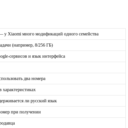
ь — у Xiaomi много модификаций одного семейства
дачи (например, 8/256 ГБ)
oogle-сервисов и язык интерфейса
спользовать два номера
в характеристиках
держивается ли русский язык
номер при получении
родавца