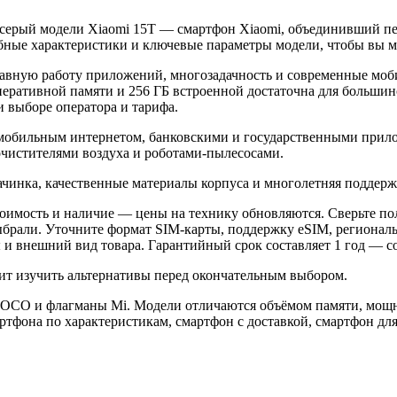
, серый модели Xiaomi 15T — смартфон Xiaomi, объединивший 
обные характеристики и ключевые параметры модели, чтобы вы м
за плавную работу приложений, многозадачность и современные 
оперативной памяти и 256 ГБ встроенной достаточна для больши
 выборе оператора и тарифа.
 мобильным интернетом, банковскими и государственными прил
очистителями воздуха и роботами-пылесосами.
ачинка, качественные материалы корпуса и многолетняя поддерж
оимость и наличие — цены на технику обновляются. Сверьте пол
ыбрали. Уточните формат SIM-карты, поддержку eSIM, регионал
 внешний вид товара. Гарантийный срок составляет 1 год — сох
ит изучить альтернативы перед окончательным выбором.
POCO и флагманы Mi. Модели отличаются объёмом памяти, мощн
ртфона по характеристикам, смартфон с доставкой, смартфон дл