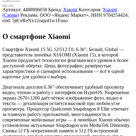
Артикул:
4488906658
Бренд:
Xiaomi
Категория:
Xiaomi
(Сяоми)
Реклама. ООО «Яндекс Маркет», ИНН 9704254424;
erid: 5jtCeReNx12oajzd1w1Fuuo
О смартфоне Xiaomi
Смартфон Xiaomi 15 5G 12/512 Гб, 6.36", Белый, Global —
представитель линейки XIAOMI (Xiaomi 15), в которой
Xiaomi предлагает технологии флагманского уровня в более
доступной обёртке. Цена, фотографии, развёрнутые
характеристики и сценарии использования — всё в одной
карточке для удобного выбора.
Диагональ дисплея 6.36" обеспечивает удобный просмотр
видео, чтение и работу с интерфейсом HyperOS. Разрешение
экрана 2670×1200 даёт чёткое изображение фото, видео и
текста — детализация остаётся высокой при любом угле
просмотра. Процессор Qualcomm Snapdragon 8 Elite отвечает
за плавную работу приложений, многозадачность и
современные мобильные игры — в линейках Xiaomi обычно
установлены актуальные Snapdragon или MediaTek Dimensity.
Связка 12 ГБ оперативной памяти и 512 ГБ встроенной