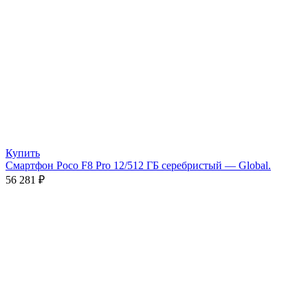
Купить
Смартфон Poco F8 Pro 12/512 ГБ серебристый — Global.
56 281
₽