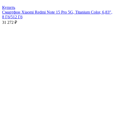
Купить
Смартфон Xiaomi Redmi Note 15 Pro 5G, Titanium Color, 6,83″,
8 Гб/512 Гб
31 272
₽