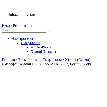
Перейти
к
содержанию
info@mirotvet.ru
0
Вход / Регистрация
Search
for:
Электроника
Смартфоны
Apple iPhone
Xiaomi (Сяоми)
Главная
›
Электроника
›
Смартфоны
›
Xiaomi (Сяоми)
›
Смартфон Xiaomi 15 5G 12/512 Гб, 6.36″, Белый, Global