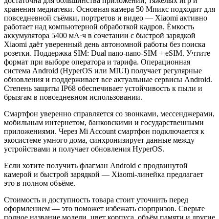
достаточна для большинства приложений, тяжёлых игр и
хранения медиатеки. Основная камера 50 Мпикс подходит для
повседневной съёмки, портретов и видео — Xiaomi активно
работает над компьютерной обработкой кадров. Ёмкость
аккумулятора 5400 мА·ч в сочетании с быстрой зарядкой
Xiaomi даёт уверенный день автономной работы без поиска
розетки. Поддержка SIM: Dual nano-nano-SIM + eSIM. Учтите
формат при выборе оператора и тарифа. Операционная
система Android (HyperOS или MIUI) получает регулярные
обновления и поддерживает все актуальные сервисы Android.
Степень защиты IP68 обеспечивает устойчивость к пыли и
брызгам в повседневном использовании.
Смартфон уверенно справляется со звонками, мессенджерами,
мобильным интернетом, банковскими и государственными
приложениями. Через Mi Account смартфон подключается к
экосистеме умного дома, синхронизирует данные между
устройствами и получает обновления HyperOS.
Если хотите получить флагман Android с продвинутой
камерой и быстрой зарядкой — Xiaomi-линейка предлагает
это в полном объёме.
Стоимость и доступность товара стоит уточнить перед
оформлением — это поможет избежать сюрпризов. Сверьте
полное название модели, цвет корпуса, объём памяти и другие