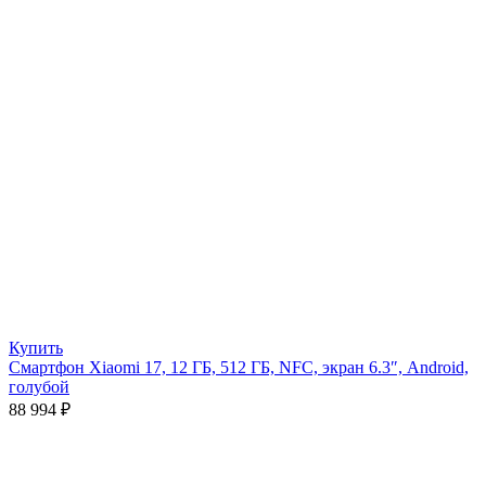
Купить
Смартфон Xiaomi 17, 12 ГБ, 512 ГБ, NFC, экран 6.3″, Android,
голубой
88 994
₽