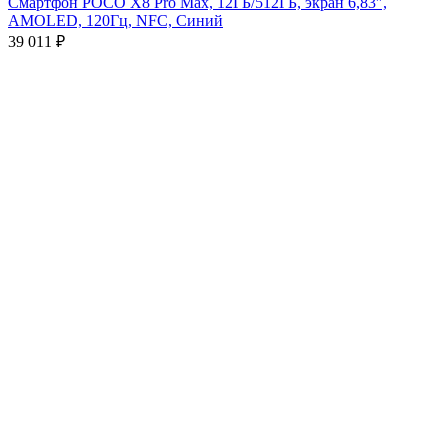
Смартфон POCO X8 Pro Max, 12ГБ/512ГБ, экран 6,83″,
AMOLED, 120Гц, NFC, Синий
39 011
₽