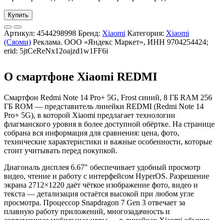
Купить
Артикул:
4544298998
Бренд:
Xiaomi
Категория:
Xiaomi
(Сяоми)
Реклама. ООО «Яндекс Маркет», ИНН 9704254424;
erid: 5jtCeReNx12oajzd1w1FF6i
О смартфоне Xiaomi REDMI
Смартфон Redmi Note 14 Pro+ 5G, Frost синий, 8 ГБ RAM 256
ГБ ROM — представитель линейки REDMI (Redmi Note 14
Pro+ 5G), в которой Xiaomi предлагает технологии
флагманского уровня в более доступной обёртке. На странице
собрана вся информация для сравнения: цена, фото,
технические характеристики и важные особенности, которые
стоит учитывать перед покупкой.
Диагональ дисплея 6.67" обеспечивает удобный просмотр
видео, чтение и работу с интерфейсом HyperOS. Разрешение
экрана 2712×1220 даёт чёткое изображение фото, видео и
текста — детализация остаётся высокой при любом угле
просмотра. Процессор Snapdragon 7 Gen 3 отвечает за
плавную работу приложений, многозадачность и