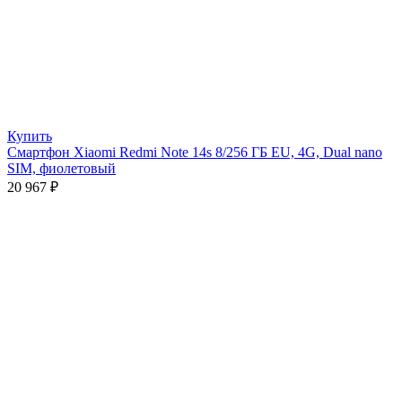
Купить
Смартфон Xiaomi Redmi Note 14s 8/256 ГБ EU, 4G, Dual nano
SIM, фиолетовый
20 967
₽