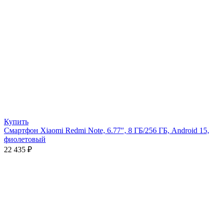
Купить
Смартфон Xiaomi Redmi Note, 6.77″, 8 ГБ/256 ГБ, Android 15,
фиолетовый
22 435
₽