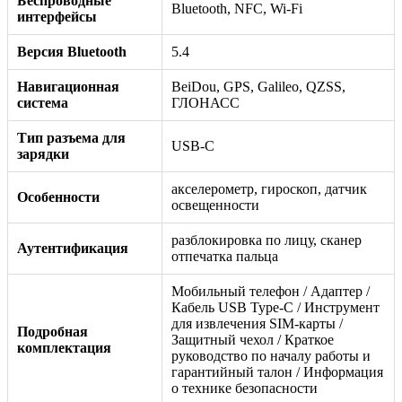
Беспроводные
Bluetooth, NFC, Wi-Fi
интерфейсы
Версия Bluetooth
5.4
Навигационная
BeiDou, GPS, Galileo, QZSS,
система
ГЛОНАСС
Тип разъема для
USB-C
зарядки
акселерометр, гироскоп, датчик
Особенности
освещенности
разблокировка по лицу, сканер
Аутентификация
отпечатка пальца
Мобильный телефон / Адаптер /
Кабель USB Type-C / Инструмент
для извлечения SIM-карты /
Подробная
Защитный чехол / Краткое
комплектация
руководство по началу работы и
гарантийный талон / Информация
о технике безопасности