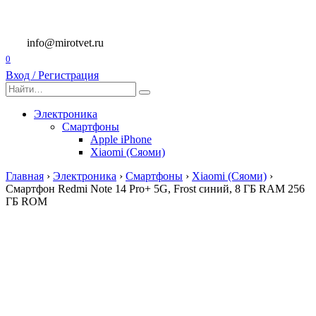
Перейти
к
содержанию
info@mirotvet.ru
0
Вход / Регистрация
Search
for:
Электроника
Смартфоны
Apple iPhone
Xiaomi (Сяоми)
Главная
›
Электроника
›
Смартфоны
›
Xiaomi (Сяоми)
›
Смартфон Redmi Note 14 Pro+ 5G, Frost синий, 8 ГБ RAM 256
ГБ ROM