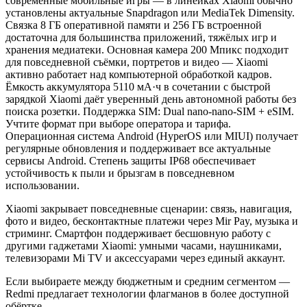
современные мобильные игры — в линейках Xiaomi обычно
установлены актуальные Snapdragon или MediaTek Dimensity.
Связка 8 ГБ оперативной памяти и 256 ГБ встроенной
достаточна для большинства приложений, тяжёлых игр и
хранения медиатеки. Основная камера 200 Мпикс подходит
для повседневной съёмки, портретов и видео — Xiaomi
активно работает над компьютерной обработкой кадров.
Ёмкость аккумулятора 5110 мА·ч в сочетании с быстрой
зарядкой Xiaomi даёт уверенный день автономной работы без
поиска розетки. Поддержка SIM: Dual nano-nano-SIM + eSIM.
Учтите формат при выборе оператора и тарифа.
Операционная система Android (HyperOS или MIUI) получает
регулярные обновления и поддерживает все актуальные
сервисы Android. Степень защиты IP68 обеспечивает
устойчивость к пыли и брызгам в повседневном
использовании.
Xiaomi закрывает повседневные сценарии: связь, навигация,
фото и видео, бесконтактные платежи через Mir Pay, музыка и
стриминг. Смартфон поддерживает бесшовную работу с
другими гаджетами Xiaomi: умными часами, наушниками,
телевизорами Mi TV и аксессуарами через единый аккаунт.
Если выбираете между бюджетным и средним сегментом —
Redmi предлагает технологии флагманов в более доступной
обёртке.