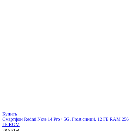
Купить
Смартфон Redmi Note 14 Pro+ 5G, Frost синий, 12 ГБ RAM 256
ГБ ROM
28 852
₽