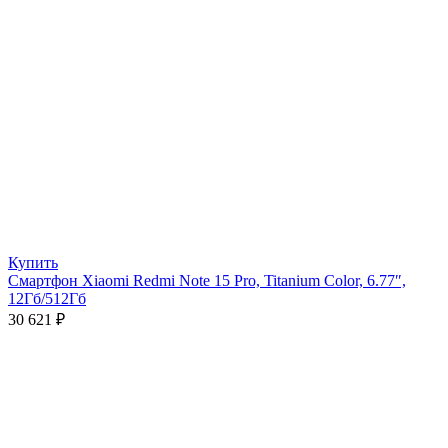
Купить
Смартфон Xiaomi Redmi Note 15 Pro, Titanium Color, 6.77″,
12Гб/512Гб
30 621
₽