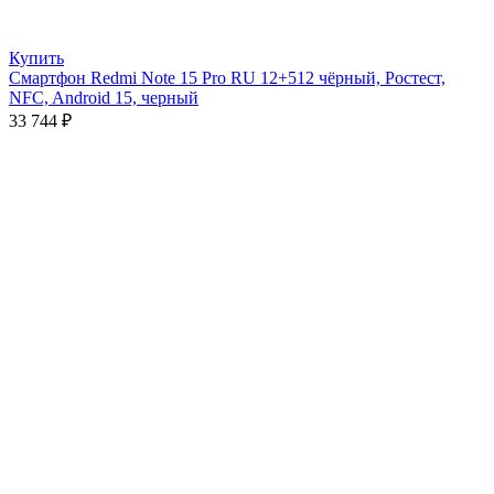
Купить
Смартфон Redmi Note 15 Pro RU 12+512 чёрный, Ростест,
NFC, Android 15, черный
33 744
₽