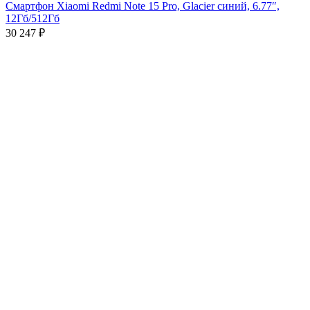
Смартфон Xiaomi Redmi Note 15 Pro, Glacier синий, 6.77″,
12Гб/512Гб
30 247
₽