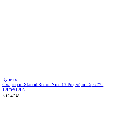
Купить
Смартфон Xiaomi Redmi Note 15 Pro, чёрный, 6.77″,
12Гб/512Гб
30 247
₽