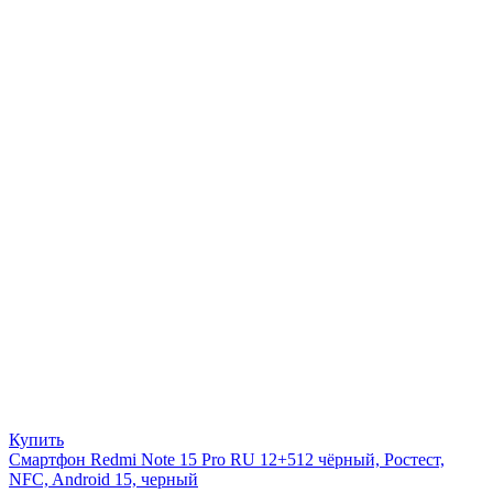
Купить
Смартфон Redmi Note 15 Pro RU 12+512 чёрный, Ростест,
NFC, Android 15, черный