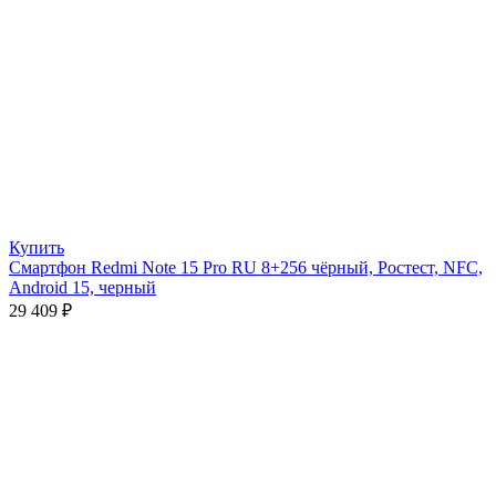
Купить
Смартфон Redmi Note 15 Pro RU 8+256 чёрный, Ростест, NFC,
Android 15, черный
29 409
₽