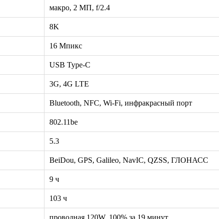
макро, 2 МП, f/2.4
8K
16 Мпикс
USB Type-C
3G, 4G LTE
Bluetooth, NFC, Wi-Fi, инфракрасный порт
802.11be
5.3
BeiDou, GPS, Galileo, NavIC, QZSS, ГЛОНАСС
9 ч
103 ч
проводная 120W, 100% за 19 минут