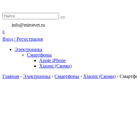
Перейти
к
Search
содержанию
for:
info@mirotvet.ru
0
Вход / Регистрация
Электроника
Смартфоны
Apple iPhone
Xiaomi (Сяоми)
Главная
›
Электроника
›
Смартфоны
›
Xiaomi (Сяоми)
›
Смартфо