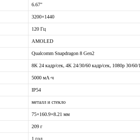
6.67"
3200×1440
120 Гц
AMOLED
Qualcomm Snapdragon 8 Gen2
8K 24 кадр/сек, 4K 24/30/60 кадр/сек, 1080p 30/60/
5000 мА·ч
IP54
металл и стекло
75×160.9×8.21 мм
209 г
1 год