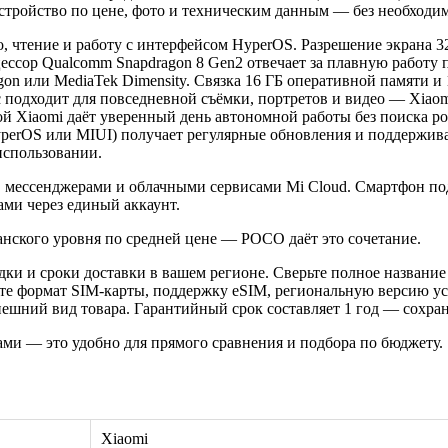
устройство по цене, фото и техническим данным — без необходим
, чтение и работу с интерфейсом HyperOS. Разрешение экрана 3
цессор Qualcomm Snapdragon 8 Gen2 отвечает за плавную работ
on или MediaTek Dimensity. Связка 16 ГБ оперативной памяти и
 подходит для повседневной съёмки, портретов и видео — Xiaom
ой Xiaomi даёт уверенный день автономной работы без поиска р
yperOS или MIUI) получает регулярные обновления и поддержива
использовании.
и, мессенджерами и облачными сервисами Mi Cloud. Смартфон по
ми через единый аккаунт.
нского уровня по средней цене — POCO даёт это сочетание.
ки и сроки доставки в вашем регионе. Сверьте полное название
те формат SIM-карты, поддержку eSIM, региональную версию ус
шний вид товара. Гарантийный срок составляет 1 год — сохрани
ами — это удобно для прямого сравнения и подбора по бюджету.
Xiaomi