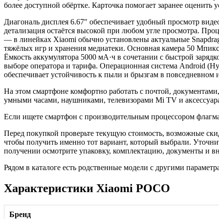
более доступной обёртке. Карточка помогает заранее оценить 
Диагональ дисплея 6.67" обеспечивает удобный просмотр видео
детализация остаётся высокой при любом угле просмотра. Про
— в линейках Xiaomi обычно установлены актуальные Snapdrag
тяжёлых игр и хранения медиатеки. Основная камера 50 Мпикс
Ёмкость аккумулятора 5000 мА·ч в сочетании с быстрой зарядк
выборе оператора и тарифа. Операционная система Android (H
обеспечивает устойчивость к пыли и брызгам в повседневном 
На этом смартфоне комфортно работать с почтой, документам
умными часами, наушниками, телевизорами Mi TV и аксессуара
Если ищете смартфон с производительным процессором флагма
Перед покупкой проверьте текущую стоимость, возможные скид
чтобы получить именно тот вариант, который выбрали. Уточни
получении осмотрите упаковку, комплектацию, документы и вне
Рядом в каталоге есть родственные модели с другими параметр
Характеристики Xiaomi POCO
Бренд