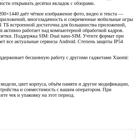
ости открывать десятки вкладок с обзорами.
200×1440 даёт чёткое изображение фото, видео и текста —
у приложений, многозадачность и современные мобильные игры
 1 ТБ встроенной достаточна для большинства приложений,
i активно работает над компьютерной обработкой кадров.
озетки. Поддержка SIM: Dual nano-SIM. Учтите формат при
ет все актуальные сервисы Android. Степень защиты IP54
ддерживает бесшовную работу с другими гаджетами Xiaomi:
 модели, цвет корпуса, объём памяти и другие модификации,
тройства и совместимость с вашим оператором. При
те чек и упаковку на этот период.