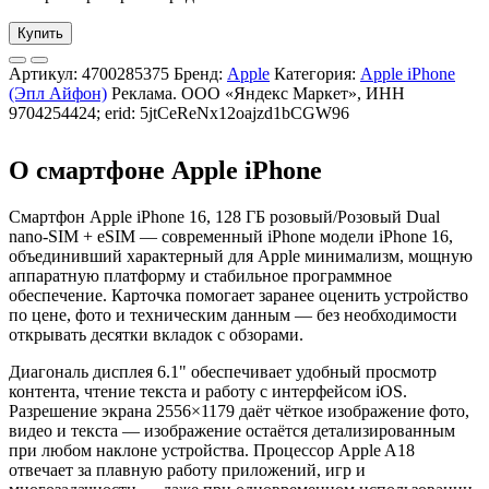
Купить
Артикул:
4700285375
Бренд:
Apple
Категория:
Apple iPhone
(Эпл Айфон)
Реклама. ООО «Яндекс Маркет», ИНН
9704254424; erid: 5jtCeReNx12oajzd1bCGW96
О смартфоне Apple iPhone
Смартфон Apple iPhone 16, 128 ГБ розовый/Розовый Dual
nano-SIM + eSIM — современный iPhone модели iPhone 16,
объединивший характерный для Apple минимализм, мощную
аппаратную платформу и стабильное программное
обеспечение. Карточка помогает заранее оценить устройство
по цене, фото и техническим данным — без необходимости
открывать десятки вкладок с обзорами.
Диагональ дисплея 6.1" обеспечивает удобный просмотр
контента, чтение текста и работу с интерфейсом iOS.
Разрешение экрана 2556×1179 даёт чёткое изображение фото,
видео и текста — изображение остаётся детализированным
при любом наклоне устройства. Процессор Apple A18
отвечает за плавную работу приложений, игр и