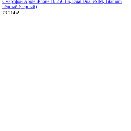
Смартфон Apple iPhone 16 256 ГБ, Dual Dual eSIM, Titanium
чёрный (черный)
73 214
₽