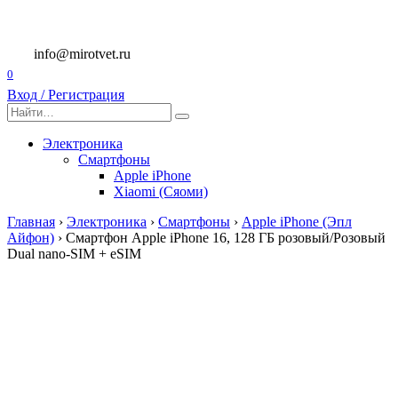
Перейти
к
содержанию
info@mirotvet.ru
0
Вход / Регистрация
Search
for:
Электроника
Смартфоны
Apple iPhone
Xiaomi (Сяоми)
Главная
›
Электроника
›
Смартфоны
›
Apple iPhone (Эпл
Айфон)
›
Смартфон Apple iPhone 16, 128 ГБ розовый/Розовый
Dual nano-SIM + eSIM