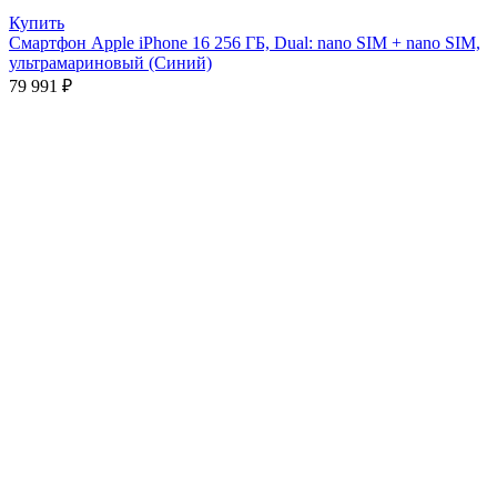
Купить
Смартфон Apple iPhone 16 256 ГБ, Dual: nano SIM + nano SIM,
ультрамариновый (Синий)
79 991
₽