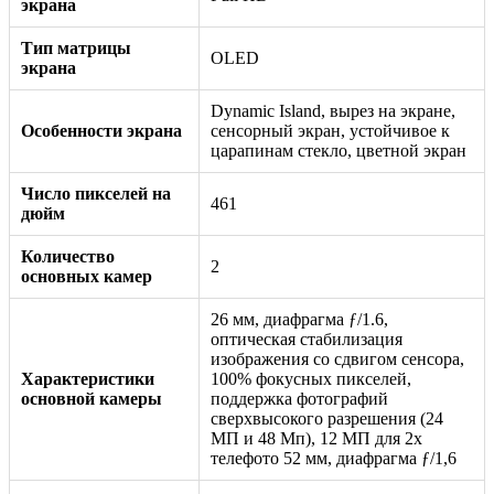
экрана
Тип матрицы
OLED
экрана
Dynamic Island, вырез на экране,
Особенности экрана
сенсорный экран, устойчивое к
царапинам стекло, цветной экран
Число пикселей на
461
дюйм
Количество
2
основных камер
26 мм, диафрагма ƒ/1.6,
оптическая стабилизация
изображения со сдвигом сенсора,
Характеристики
100% фокусных пикселей,
основной камеры
поддержка фотографий
сверхвысокого разрешения (24
МП и 48 Мп), 12 МП для 2x
телефото 52 мм, диафрагма ƒ/1,6