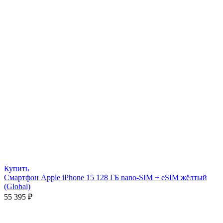
Купить
Смартфон Apple iPhone 15 128 ГБ nano-SIM + eSIM жёлтый
(Global)
55 395
₽