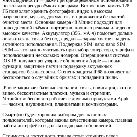
многозадачности — даже при одновременном использовании
нескольких ресурсоёмких программ. Встроенная память 128
ГБ позволяет хранить фотографии, видео в высоком
разрешении, музыку, документы и приложения без частой
очистки места. Основная камера 48 Мпикс подходит для
повседневной съёмки, портретов, ночного режима и видео в
высоком качестве. Аккумулятор (3561 мА·ч) помогает дольше
оставаться на связи без подзарядки — заряда хватает на день
активного использования. Поддержка SIM: nano-nano-SIM +
eSIM — это важно учитывать при выборе оператора, тарифа и
использовании нескольких номеров. Операционная система
iOS 18 получает регулярные обновления Apple — новые
функции, защитные патчи и поддержку актуальных
стандартов безопасности. Степень защиты IP68 позволяет не
беспокоиться о случайных брызгах и попадании пыли.
iPhone закрывает базовые сценарии: связь, навигация, фото и
видео, бесконтактные платежи, музыка и стриминг.
Устройство бесшовно работает с другими продуктами Apple
— часами, наушниками, планшетами и компьютерами.
Смартфон будет хорошим выбором для активных
пользователей, которым важны качественная камера, плавная
работа интерфейса и долгая поддержка обновлений.
Стоимость и доступность товара стоит уточнить перед