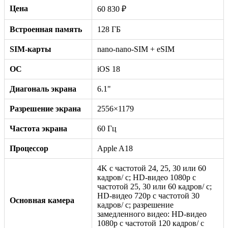
Цена
60 830 ₽
Встроенная память
128 ГБ
SIM-карты
nano-nano-SIM + eSIM
ОС
iOS 18
Диагональ экрана
6.1"
Разрешение экрана
2556×1179
Частота экрана
60 Гц
Процессор
Apple A18
4K с частотой 24, 25, 30 или 60
кадров/ с; HD-видео 1080p с
частотой 25, 30 или 60 кадров/ с;
HD-видео 720p с частотой 30
Основная камера
кадров/ с; разрешение
замедленного видео: HD-видео
1080р c частотой 120 кадров/ с