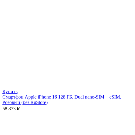
Купить
Смартфон Apple iPhone 16 128 ГБ, Dual nano-SIM + eSIM,
Розовый (без RuStore)
58 873
₽