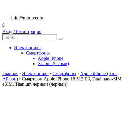
Перейти
к
содержанию
info@mirotvet.ru
0
Вход / Регистрация
Search
for:
Электроника
Смартфоны
Apple iPhone
Xiaomi (Сяоми)
Главная
›
Электроника
›
Смартфоны
›
Apple iPhone (Эпл
Айфон)
›
Смартфон Apple iPhone 16 512 ГБ, Dual nano-SIM +
eSIM, Titanium чёрный (черный)