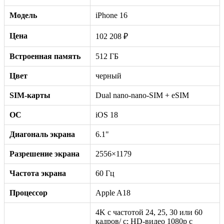
Модель
iPhone 16
Цена
102 208 ₽
Встроенная память
512 ГБ
Цвет
черный
SIM-карты
Dual nano-nano-SIM + eSIM
ОС
iOS 18
Диагональ экрана
6.1"
Разрешение экрана
2556×1179
Частота экрана
60 Гц
Процессор
Apple A18
4K с частотой 24, 25, 30 или 60
кадров/ с; HD-видео 1080p с