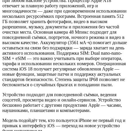
при любом наклоне устройства. Процессор Apple A18
отвечает за плавную работу приложений, игр и
многозадачности — даже при одновременном использовании
нескольких ресурсоёмких программ. Встроенная память 512
ГБ позволяет хранить фотографии, видео в высоком
разрешении, музыку, документы и приложения без частой
очистки места. Основная камера 48 Мпикс подходит для
повседневной съёмки, портретов, ночного режима и видео в
высоком качестве. Аккумулятор (3561 мА·ч) помогает дольше
оставаться на связи без подзарядки — заряда хватает на день
активного использования. Поддержка SIM: Dual nano-nano-
SIM + eSIM — это важно учитывать при выборе оператора,
тарифа и использовании нескольких номеров. Операционная
система iOS 18 получает регулярные обновления Apple —
новые функции, защитные патчи и поддержку актуальных
стандартов безопасности. Степень защиты IP68 позволяет не
беспокоиться о случайных брызгах и попадании пыли.
Устройство подходит для повседневной съёмки, ведения
соцсетей, просмотра видео и онлайн-сервисов. Устройство
бесшовно работает с другими продуктами Apple — часами,
наушниками, планшетами и компьютерами.
Модель подойдёт тем, кто пользуется iPhone не первый год и
привык к интерфейсу iOS — переход на новое устройство
будет интуитивным.