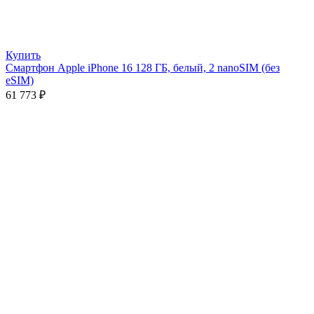
Купить
Смартфон Apple iPhone 16 128 ГБ, белый, 2 nanoSIM (без
eSIM)
61 773
₽