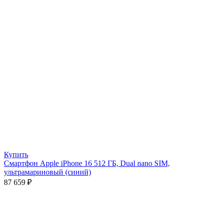
Купить
Смартфон Apple iPhone 16 512 ГБ, Dual nano SIM,
ультрамариновый (синий)
87 659
₽