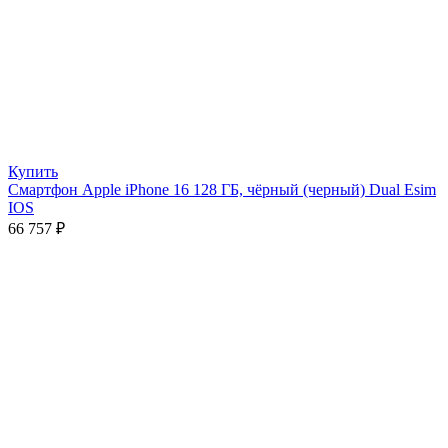
Купить
Смартфон Apple iPhone 16 128 ГБ, чёрный (черный) Dual Esim
IOS
66 757
₽