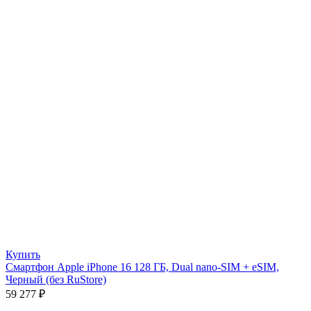
Купить
Смартфон Apple iPhone 16 128 ГБ, Dual nano-SIM + eSIM,
Черный (без RuStore)
59 277
₽