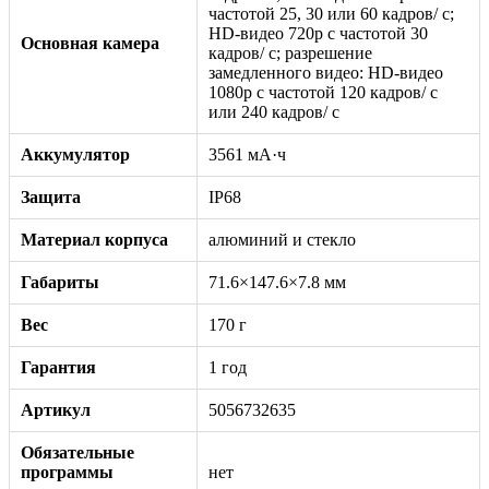
частотой 25, 30 или 60 кадров/ с;
HD-видео 720p с частотой 30
Основная камера
кадров/ с; разрешение
замедленного видео: HD-видео
1080р c частотой 120 кадров/ с
или 240 кадров/ с
Аккумулятор
3561 мА·ч
Защита
IP68
Материал корпуса
алюминий и стекло
Габариты
71.6×147.6×7.8 мм
Вес
170 г
Гарантия
1 год
Артикул
5056732635
Обязательные
программы
нет