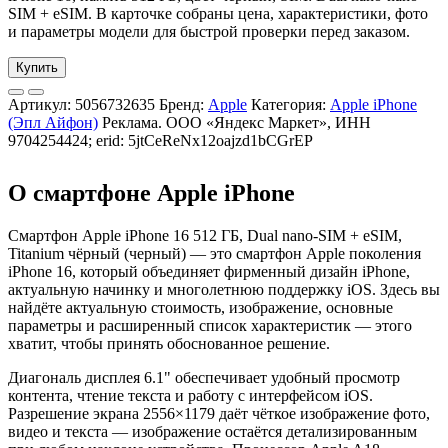
SIM + eSIM. В карточке собраны цена, характеристики, фото
и параметры модели для быстрой проверки перед заказом.
Купить
Артикул:
5056732635
Бренд:
Apple
Категория:
Apple iPhone
(Эпл Айфон)
Реклама. ООО «Яндекс Маркет», ИНН
9704254424; erid: 5jtCeReNx12oajzd1bCGrEP
О смартфоне Apple iPhone
Смартфон Apple iPhone 16 512 ГБ, Dual nano-SIM + eSIM,
Titanium чёрный (черный) — это смартфон Apple поколения
iPhone 16, который объединяет фирменный дизайн iPhone,
актуальную начинку и многолетнюю поддержку iOS. Здесь вы
найдёте актуальную стоимость, изображение, основные
параметры и расширенный список характеристик — этого
хватит, чтобы принять обоснованное решение.
Диагональ дисплея 6.1" обеспечивает удобный просмотр
контента, чтение текста и работу с интерфейсом iOS.
Разрешение экрана 2556×1179 даёт чёткое изображение фото,
видео и текста — изображение остаётся детализированным