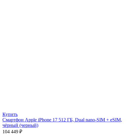
Купить
Смартфон Apple iPhone 17 512 ГБ, Dual nano-SIM + eSIM,
чёрный (черный)
104 449
₽