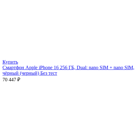
Купить
Смартфон Apple iPhone 16 256 ГБ, Dual: nano SIM + nano SIM,
чёрный (черный) Без тест
70 447
₽