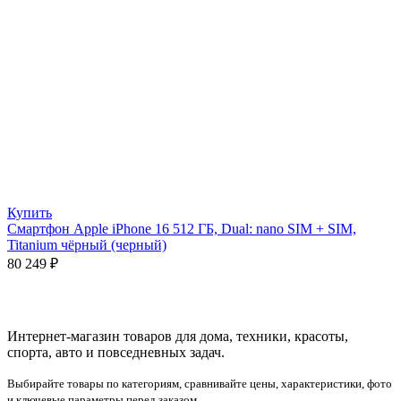
Купить
Смартфон Apple iPhone 16 512 ГБ, Dual: nano SIM + SIM,
Titanium чёрный (черный)
80 249
₽
Интернет-магазин товаров для дома, техники, красоты,
спорта, авто и повседневных задач.
Выбирайте товары по категориям, сравнивайте цены, характеристики, фото
и ключевые параметры перед заказом.