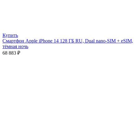
Купить
Смартфон Apple iPhone 14 128 ГБ RU, Dual nano-SIM + eSIM,
тёмная ночь
68 883
₽