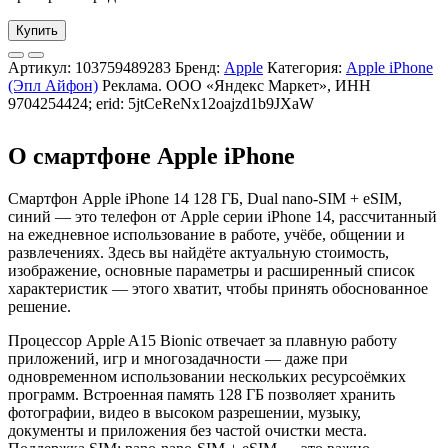
Купить
Артикул:
103759489283
Бренд:
Apple
Категория:
Apple iPhone
(Эпл Айфон)
Реклама. ООО «Яндекс Маркет», ИНН
9704254424; erid: 5jtCeReNx12oajzd1b9JXaW
О смартфоне Apple iPhone
Смартфон Apple iPhone 14 128 ГБ, Dual nano-SIM + eSIM,
синий — это телефон от Apple серии iPhone 14, рассчитанный
на ежедневное использование в работе, учёбе, общении и
развлечениях. Здесь вы найдёте актуальную стоимость,
изображение, основные параметры и расширенный список
характеристик — этого хватит, чтобы принять обоснованное
решение.
Процессор Apple A15 Bionic отвечает за плавную работу
приложений, игр и многозадачности — даже при
одновременном использовании нескольких ресурсоёмких
программ. Встроенная память 128 ГБ позволяет хранить
фотографии, видео в высоком разрешении, музыку,
документы и приложения без частой очистки места.