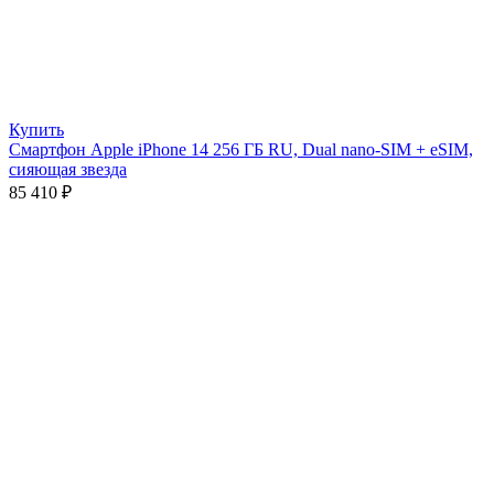
Купить
Смартфон Apple iPhone 14 256 ГБ RU, Dual nano-SIM + eSIM,
сияющая звезда
85 410
₽