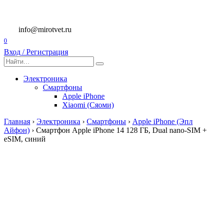
Перейти
к
содержанию
info@mirotvet.ru
0
Вход / Регистрация
Search
for:
Электроника
Смартфоны
Apple iPhone
Xiaomi (Сяоми)
Главная
›
Электроника
›
Смартфоны
›
Apple iPhone (Эпл
Айфон)
›
Смартфон Apple iPhone 14 128 ГБ, Dual nano-SIM +
eSIM, синий