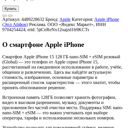
Купить
Артикул:
4489228632
Бренд:
Apple
Категория:
Apple iPhone
(Эпл Айфон)
Реклама. ООО «Яндекс Маркет», ИНН
9704254424; erid: 5jtCeReNx12oajzd1b9KCTs
О смартфоне Apple iPhone
Смартфон Apple iPhone 15 128 ГБ nano-SIM + eSIM розовый
(Global) — это телефон от Apple серии iPhone 15,
рассчитанный на ежедневное использование в работе, учёбе,
общении и развлечениях. Здесь вы найдёте актуальную
стоимость, изображение, основные параметры и
расширенный список характеристик — этого хватит, чтобы
принять обоснованное решение.
Встроенная память 128ГБ позволяет хранить фотографии,
видео в высоком разрешении, музыку, документы и
приложения без частой очистки места. Поддержка SIM: nano-
nano-SIM + eSIM — это важно учитывать при выборе
оператора, тарифа и использовании нескольких номеров.
Устройство подходит для повседневной съёмки, ведения