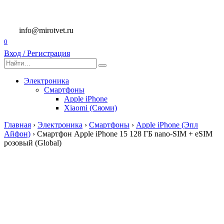
Перейти
к
содержанию
info@mirotvet.ru
0
Вход / Регистрация
Search
for:
Электроника
Смартфоны
Apple iPhone
Xiaomi (Сяоми)
Главная
›
Электроника
›
Смартфоны
›
Apple iPhone (Эпл
Айфон)
›
Смартфон Apple iPhone 15 128 ГБ nano-SIM + eSIM
розовый (Global)