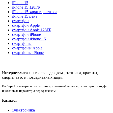
iPhone 15
iPhone 15 128ГБ
iPhone 15 характеристики
iPhone 15 цена
смартфон
смартфон Apple
смартфон Apple 128ГБ
смартфон iPhone
смартфон iPhone 15
смартфоны
смартфоны Apple
смартфоны iPhone
Интернет-магазин товаров для дома, техники, красоты,
спорта, авто и повседневных задач.
Выбирайте товары по категориям, сравнивайте цены, характеристики, фото
и ключевые параметры перед заказом.
Каталог
Электроника