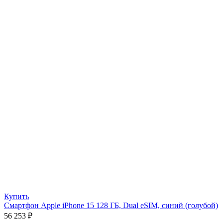
Купить
Смартфон Apple iPhone 15 128 ГБ, Dual еSIM, синий (голубой)
56 253
₽