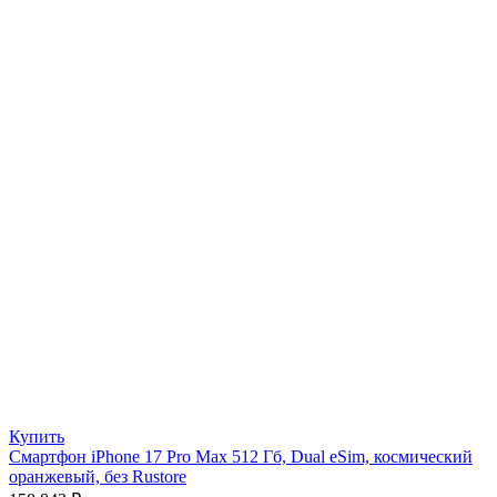
Купить
Смартфон iPhone 17 Pro Max 512 Гб, Dual eSim, космический
оранжевый, без Rustore