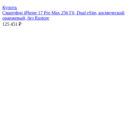
Купить
Смартфон iPhone 17 Pro Max 256 Гб, Dual eSim, космический
оранжевый, без Rustore
125 451
₽