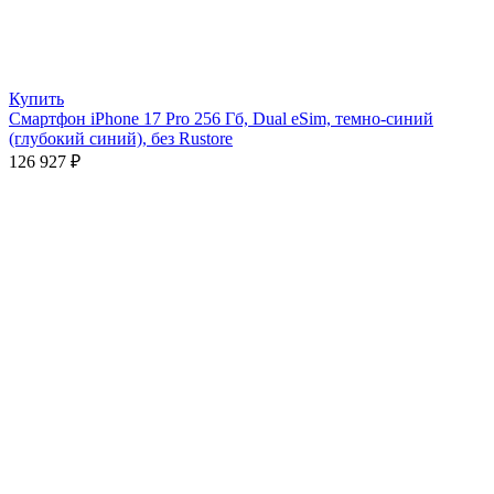
Купить
Смартфон iPhone 17 Pro 256 Гб, Dual eSim, темно-синий
(глубокий синий), без Rustore
126 927
₽