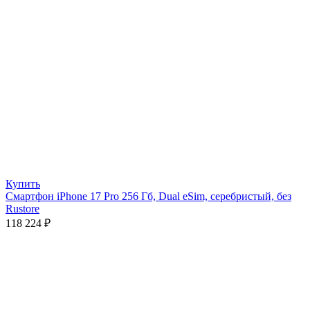
Купить
Смартфон iPhone 17 Pro 256 Гб, Dual eSim, серебристый, без
Rustore
118 224
₽