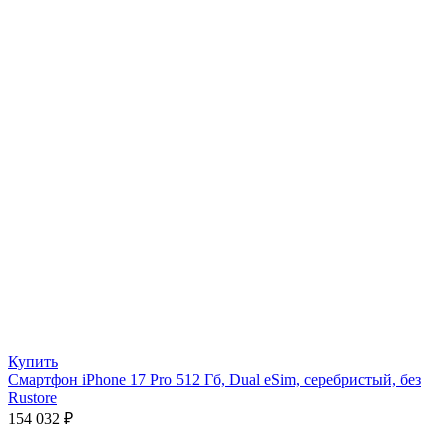
Купить
Смартфон iPhone 17 Pro 512 Гб, Dual eSim, серебристый, без
Rustore
154 032
₽