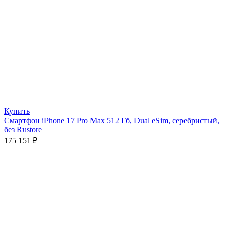
Купить
Смартфон iPhone 17 Pro Max 512 Гб, Dual eSim, серебристый,
без Rustore
175 151
₽