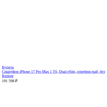
Купить
Смартфон iPhone 17 Pro Max 1 Тб, Dual eSim, серебристый, без
Rustore
191 598
₽