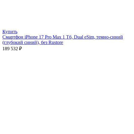
Купить
Смартфон iPhone 17 Pro Max 1 Тб, Dual eSim, темно-синий
(глубокий синий), без Rustore
189 532
₽