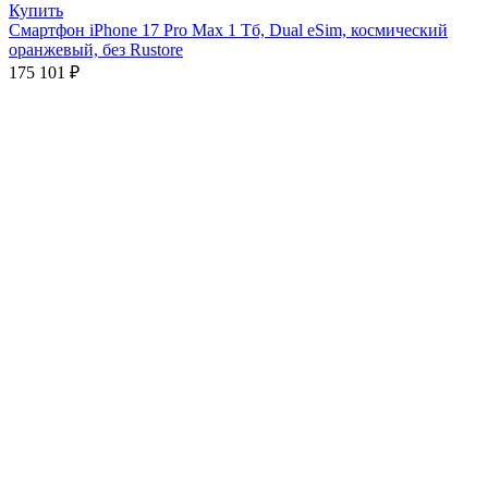
Купить
Смартфон iPhone 17 Pro Max 1 Тб, Dual eSim, космический
оранжевый, без Rustore
175 101
₽