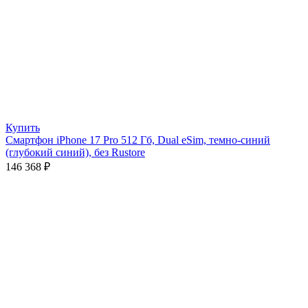
Купить
Смартфон iPhone 17 Pro 512 Гб, Dual eSim, темно-синий
(глубокий синий), без Rustore
146 368
₽