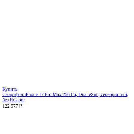
Купить
Смартфон iPhone 17 Pro Max 256 Гб, Dual eSim, серебристый,
без Rustore
122 577
₽