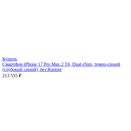
Купить
Смартфон iPhone 17 Pro Max 2 Тб, Dual eSim, темно-синий
(глубокий синий), без Rustore
213 555
₽