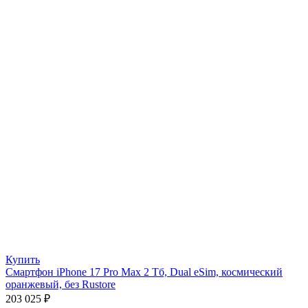
Купить
Смартфон iPhone 17 Pro Max 2 Тб, Dual eSim, космический
оранжевый, без Rustore
203 025
₽