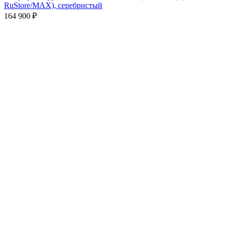
RuStore/MAX), серебристый
164 900
₽