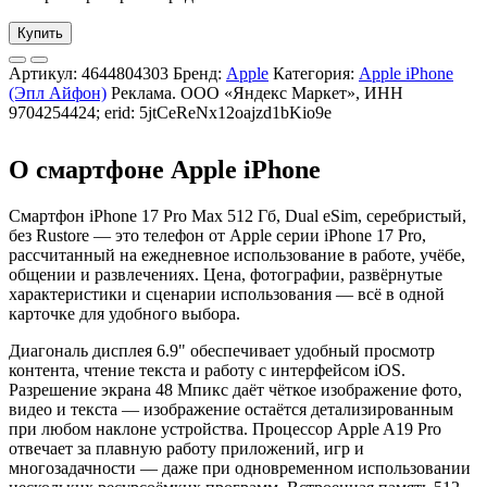
Купить
Артикул:
4644804303
Бренд:
Apple
Категория:
Apple iPhone
(Эпл Айфон)
Реклама. ООО «Яндекс Маркет», ИНН
9704254424; erid: 5jtCeReNx12oajzd1bKio9e
О смартфоне Apple iPhone
Смартфон iPhone 17 Pro Max 512 Гб, Dual eSim, серебристый,
без Rustore — это телефон от Apple серии iPhone 17 Pro,
рассчитанный на ежедневное использование в работе, учёбе,
общении и развлечениях. Цена, фотографии, развёрнутые
характеристики и сценарии использования — всё в одной
карточке для удобного выбора.
Диагональ дисплея 6.9" обеспечивает удобный просмотр
контента, чтение текста и работу с интерфейсом iOS.
Разрешение экрана 48 Мпикс даёт чёткое изображение фото,
видео и текста — изображение остаётся детализированным
при любом наклоне устройства. Процессор Apple A19 Pro
отвечает за плавную работу приложений, игр и
многозадачности — даже при одновременном использовании