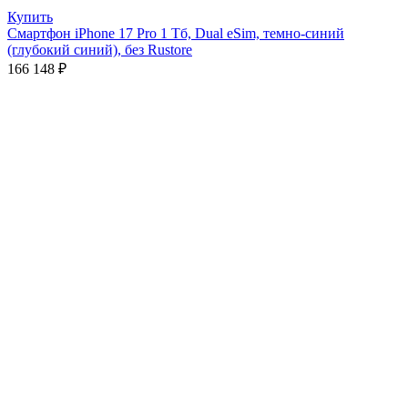
Купить
Смартфон iPhone 17 Pro 1 Тб, Dual eSim, темно-синий
(глубокий синий), без Rustore
166 148
₽