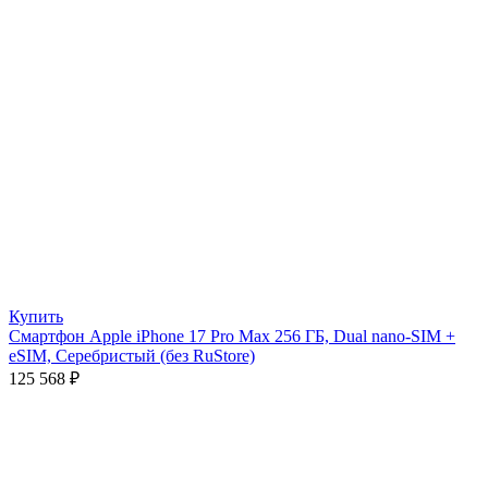
Купить
Смартфон Apple iPhone 17 Pro Max 256 ГБ, Dual nano-SIM +
eSIM, Серебристый (без RuStore)
125 568
₽