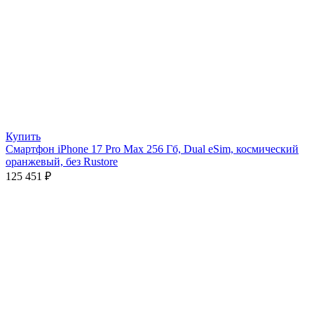
Купить
Смартфон iPhone 17 Pro Max 256 Гб, Dual eSim, космический
оранжевый, без Rustore
125 451
₽