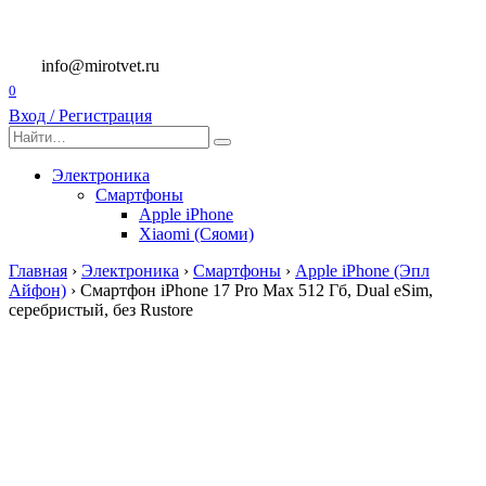
Перейти
к
содержанию
info@mirotvet.ru
0
Вход / Регистрация
Search
for:
Электроника
Смартфоны
Apple iPhone
Xiaomi (Сяоми)
Главная
›
Электроника
›
Смартфоны
›
Apple iPhone (Эпл
Айфон)
›
Смартфон iPhone 17 Pro Max 512 Гб, Dual eSim,
серебристый, без Rustore