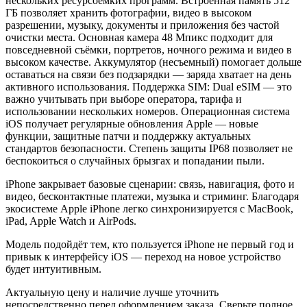
нескольких ресурсоёмких программ. Встроенная память 512
ГБ позволяет хранить фотографии, видео в высоком
разрешении, музыку, документы и приложения без частой
очистки места. Основная камера 48 Мпикс подходит для
повседневной съёмки, портретов, ночного режима и видео в
высоком качестве. Аккумулятор (несъемный) помогает дольше
оставаться на связи без подзарядки — заряда хватает на день
активного использования. Поддержка SIM: Dual eSIM — это
важно учитывать при выборе оператора, тарифа и
использовании нескольких номеров. Операционная система
iOS получает регулярные обновления Apple — новые
функции, защитные патчи и поддержку актуальных
стандартов безопасности. Степень защиты IP68 позволяет не
беспокоиться о случайных брызгах и попадании пыли.
iPhone закрывает базовые сценарии: связь, навигация, фото и
видео, бесконтактные платежи, музыка и стриминг. Благодаря
экосистеме Apple iPhone легко синхронизируется с MacBook,
iPad, Apple Watch и AirPods.
Модель подойдёт тем, кто пользуется iPhone не первый год и
привык к интерфейсу iOS — переход на новое устройство
будет интуитивным.
Актуальную цену и наличие лучше уточнить
непосредственно перед оформлением заказа. Сверьте полное