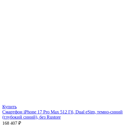
Купить
Смартфон iPhone 17 Pro Max 512 Гб, Dual eSim, темно-синий
(глубокий синий), без Rustore
168 407
₽