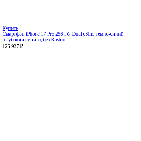
Купить
Смартфон iPhone 17 Pro 256 Гб, Dual eSim, темно-синий
(глубокий синий), без Rustore
126 927
₽