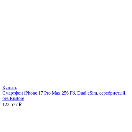
Купить
Смартфон iPhone 17 Pro Max 256 Гб, Dual eSim, серебристый,
без Rustore
122 577
₽