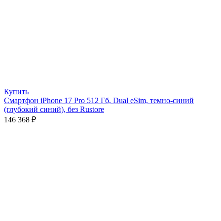
Купить
Смартфон iPhone 17 Pro 512 Гб, Dual eSim, темно-синий
(глубокий синий), без Rustore
146 368
₽