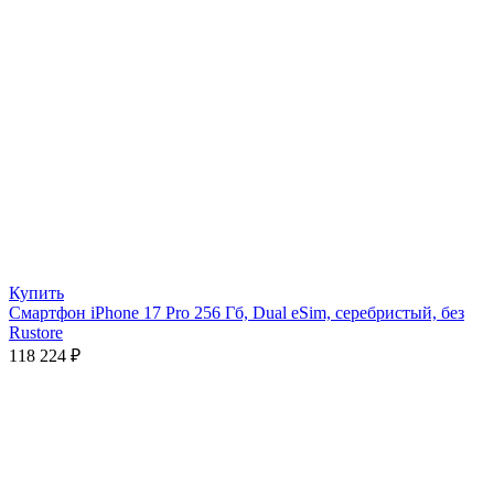
Купить
Смартфон iPhone 17 Pro 256 Гб, Dual eSim, серебристый, без
Rustore
118 224
₽