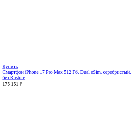
Купить
Смартфон iPhone 17 Pro Max 512 Гб, Dual eSim, серебристый,
без Rustore
175 151
₽