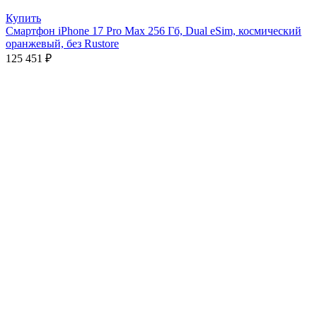
Купить
Смартфон iPhone 17 Pro Max 256 Гб, Dual eSim, космический
оранжевый, без Rustore
125 451
₽