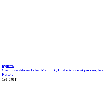
Купить
Смартфон iPhone 17 Pro Max 1 Тб, Dual eSim, серебристый, без
Rustore
191 598
₽