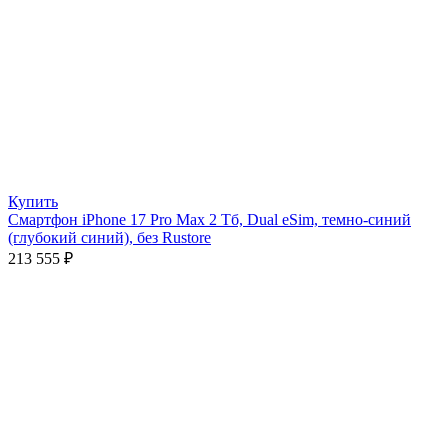
Купить
Смартфон iPhone 17 Pro Max 2 Тб, Dual eSim, темно-синий
(глубокий синий), без Rustore
213 555
₽