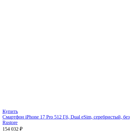
Купить
Смартфон iPhone 17 Pro 512 Гб, Dual eSim, серебристый, без
Rustore
154 032
₽