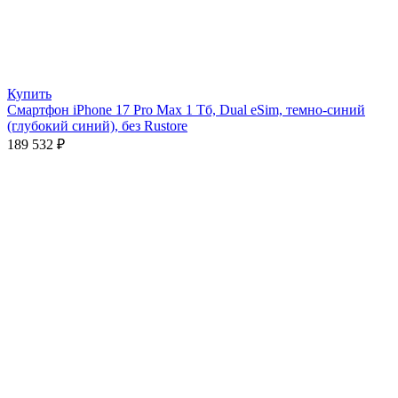
Купить
Смартфон iPhone 17 Pro Max 1 Тб, Dual eSim, темно-синий
(глубокий синий), без Rustore
189 532
₽