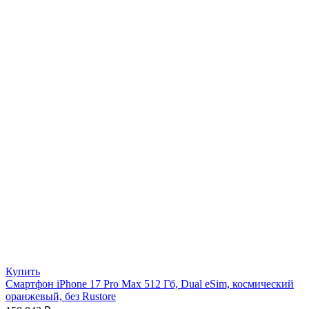
Купить
Смартфон iPhone 17 Pro Max 512 Гб, Dual eSim, космический
оранжевый, без Rustore