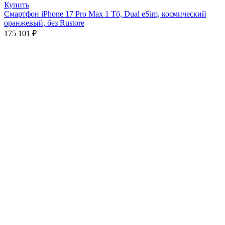
Купить
Смартфон iPhone 17 Pro Max 1 Тб, Dual eSim, космический
оранжевый, без Rustore
175 101
₽