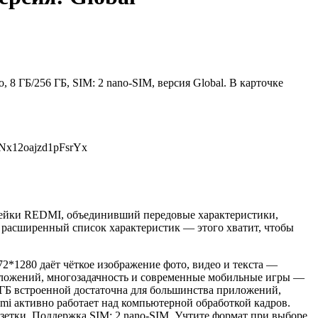
 8 ГБ/256 ГБ, SIM: 2 nano-SIM, версия Global. В карточке
eNx12oajzd1pFsrYx
линейки REDMI, объединивший передовые характеристики,
 расширенный список характеристик — этого хватит, чтобы
2*1280 даёт чёткое изображение фото, видео и текста —
риложений, многозадачность и современные мобильные игры —
6 ГБ встроенной достаточна для большинства приложений,
mi активно работает над компьютерной обработкой кадров.
озетки. Поддержка SIM: 2 nano-SIM. Учтите формат при выборе