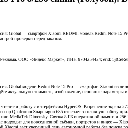
сия: Global — смартфон Xiaomi REDMI: модель Redmi Note 15 Pro,
ыстрой проверки перед заказом.
Реклама. ООО «Яндекс Маркет», ИНН 9704254424; erid: 5jtCeR
ерсия: Global модели Redmi Note 15 Pro — смартфон Xiaomi из 
ёте актуальную стоимость, изображение, основные параметры и
 чтение и работу с интерфейсом HyperOS. Разрешение экрана 277
цессор Qualcomm Snapdragon 685 отвечает за плавную работу п
 или MediaTek Dimensity. Связка 8 ГБ оперативной памяти и 25
с подходит для повседневной съёмки, портретов и видео — Xiao
ой Xiaomi даёт уверенный день автономной работы без поиска р