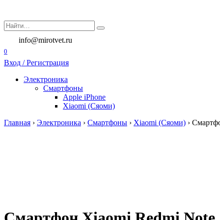
Перейти
к
Search
содержанию
for:
info@mirotvet.ru
0
Вход / Регистрация
Электроника
Смартфоны
Apple iPhone
Xiaomi (Сяоми)
Главная
›
Электроника
›
Смартфоны
›
Xiaomi (Сяоми)
›
Смартфо
Смартфон Xiaomi Redmi Note 1