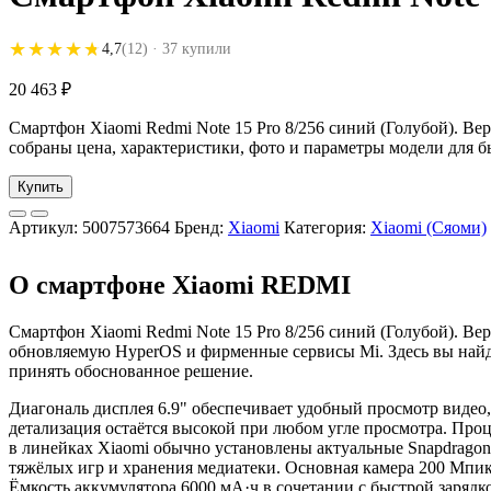
★★★★★
★★★★★
4,7
(12)
· 37 купили
20 463
₽
Смартфон Xiaomi Redmi Note 15 Pro 8/256 синий (Голубой). Вер
собраны цена, характеристики, фото и параметры модели для б
Купить
Артикул:
5007573664
Бренд:
Xiaomi
Категория:
Xiaomi (Сяоми)
О смартфоне Xiaomi REDMI
Смартфон Xiaomi Redmi Note 15 Pro 8/256 синий (Голубой). В
обновляемую HyperOS и фирменные сервисы Mi. Здесь вы найд
принять обоснованное решение.
Диагональ дисплея 6.9" обеспечивает удобный просмотр видео,
детализация остаётся высокой при любом угле просмотра. Про
в линейках Xiaomi обычно установлены актуальные Snapdragon
тяжёлых игр и хранения медиатеки. Основная камера 200 Мпик
Ёмкость аккумулятора 6000 мА·ч в сочетании с быстрой зарядк