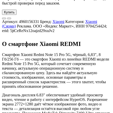
быстрой проверки перед заказом.
Купить
Артикул:
4960156331
Бренд:
Xiaomi
Категория:
Xiaomi
(Сяоми)
Реклама. ООО «Яндекс Маркет», ИНН 9704254424;
erid: 5jtCeReNx12oajzd29xuJv2
О смартфоне Xiaomi REDMI
Смартфон Xiaomi Redmi Note 15 Pro 5G, чёрный, 6,83", 8
Гб/256 Гб — это смартфон Xiaomi из линейки REDMI модели
Redmi Note 15 Pro 5G, который сочетает современную
начинку, актуальную операционную систему и
сбалансированную цену. Здесь вы найдёте актуальную
стоимость, изображение, основные параметры и
расширенный список характеристик — этого хватит, чтобы
принять обоснованное решение.
Диагональ дисплея 6.83" обеспечивает удобный просмотр
видео, чтение и работу с интерфейсом HyperOS. Разрешение
экрана 2772×1280 даёт чёткое изображение фото, видео и
текста — детализация остаётся высокой при любом угле