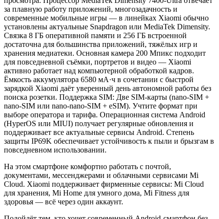
просмотра. Процессор MediaTek Dimensity 7400-Ultra отвечает
за плавную работу приложений, многозадачность и
современные мобильные игры — в линейках Xiaomi обычно
установлены актуальные Snapdragon или MediaTek Dimensity.
Связка 8 ГБ оперативной памяти и 256 ГБ встроенной
достаточна для большинства приложений, тяжёлых игр и
хранения медиатеки. Основная камера 200 Мпикс подходит
для повседневной съёмки, портретов и видео — Xiaomi
активно работает над компьютерной обработкой кадров.
Ёмкость аккумулятора 6580 мА·ч в сочетании с быстрой
зарядкой Xiaomi даёт уверенный день автономной работы без
поиска розетки. Поддержка SIM: Две SIM-карты (nano-SIM +
nano-SIM или nano-nano-SIM + eSIM). Учтите формат при
выборе оператора и тарифа. Операционная система Android
(HyperOS или MIUI) получает регулярные обновления и
поддерживает все актуальные сервисы Android. Степень
защиты IP69K обеспечивает устойчивость к пыли и брызгам в
повседневном использовании.
На этом смартфоне комфортно работать с почтой,
документами, мессенджерами и облачными сервисами Mi
Cloud. Xiaomi поддерживает фирменные сервисы: Mi Cloud
для хранения, Mi Home для умного дома, Mi Fitness для
здоровья — всё через один аккаунт.
Подойдёт тем, кто хочет современный Android-смартфон без