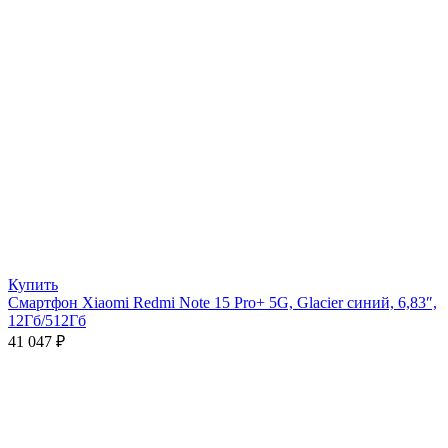
Купить
Смартфон Xiaomi Redmi Note 15 Pro+ 5G, Glacier синий, 6,83″,
12Гб/512Гб
41 047
₽