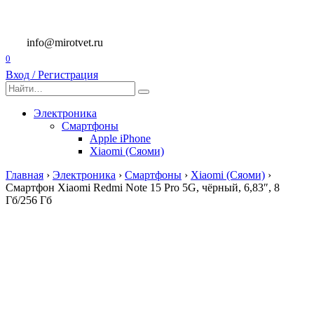
Перейти
к
содержанию
info@mirotvet.ru
0
Вход / Регистрация
Search
for:
Электроника
Смартфоны
Apple iPhone
Xiaomi (Сяоми)
Главная
›
Электроника
›
Смартфоны
›
Xiaomi (Сяоми)
›
Смартфон Xiaomi Redmi Note 15 Pro 5G, чёрный, 6,83″, 8
Гб/256 Гб