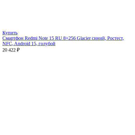
Купить
Смартфон Redmi Note 15 RU 8+256 Glacier синий, Ростест,
NFC, Android 15, голубой
20 422
₽