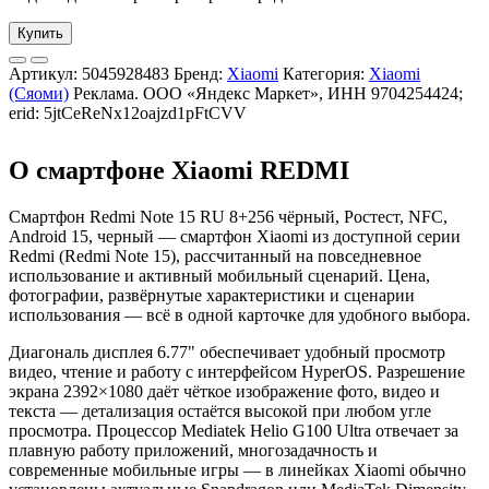
Купить
Артикул:
5045928483
Бренд:
Xiaomi
Категория:
Xiaomi
(Сяоми)
Реклама. ООО «Яндекс Маркет», ИНН 9704254424;
erid: 5jtCeReNx12oajzd1pFtCVV
О смартфоне Xiaomi REDMI
Смартфон Redmi Note 15 RU 8+256 чёрный, Ростест, NFC,
Android 15, черный — смартфон Xiaomi из доступной серии
Redmi (Redmi Note 15), рассчитанный на повседневное
использование и активный мобильный сценарий. Цена,
фотографии, развёрнутые характеристики и сценарии
использования — всё в одной карточке для удобного выбора.
Диагональ дисплея 6.77" обеспечивает удобный просмотр
видео, чтение и работу с интерфейсом HyperOS. Разрешение
экрана 2392×1080 даёт чёткое изображение фото, видео и
текста — детализация остаётся высокой при любом угле
просмотра. Процессор Mediatek Helio G100 Ultra отвечает за
плавную работу приложений, многозадачность и
современные мобильные игры — в линейках Xiaomi обычно