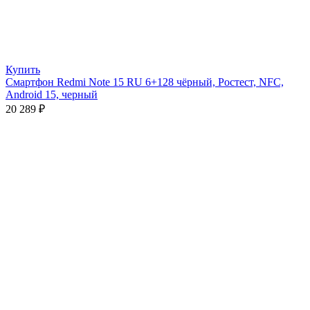
Купить
Смартфон Redmi Note 15 RU 6+128 чёрный, Ростест, NFC,
Android 15, черный
20 289
₽