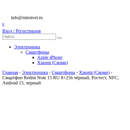
Перейти
к
содержанию
info@mirotvet.ru
0
Вход / Регистрация
Search
for:
Электроника
Смартфоны
Apple iPhone
Xiaomi (Сяоми)
Главная
›
Электроника
›
Смартфоны
›
Xiaomi (Сяоми)
›
Смартфон Redmi Note 15 RU 8+256 чёрный, Ростест, NFC,
Android 15, черный