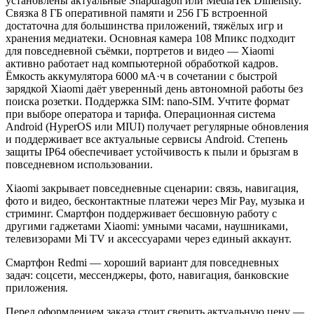
установлены актуальные Snapdragon или MediaTek Dimensity.
Связка 8 ГБ оперативной памяти и 256 ГБ встроенной
достаточна для большинства приложений, тяжёлых игр и
хранения медиатеки. Основная камера 108 Мпикс подходит
для повседневной съёмки, портретов и видео — Xiaomi
активно работает над компьютерной обработкой кадров.
Ёмкость аккумулятора 6000 мА·ч в сочетании с быстрой
зарядкой Xiaomi даёт уверенный день автономной работы без
поиска розетки. Поддержка SIM: nano-SIM. Учтите формат
при выборе оператора и тарифа. Операционная система
Android (HyperOS или MIUI) получает регулярные обновления
и поддерживает все актуальные сервисы Android. Степень
защиты IP64 обеспечивает устойчивость к пыли и брызгам в
повседневном использовании.
Xiaomi закрывает повседневные сценарии: связь, навигация,
фото и видео, бесконтактные платежи через Mir Pay, музыка и
стриминг. Смартфон поддерживает бесшовную работу с
другими гаджетами Xiaomi: умными часами, наушниками,
телевизорами Mi TV и аксессуарами через единый аккаунт.
Смартфон Redmi — хороший вариант для повседневных
задач: соцсети, мессенджеры, фото, навигация, банковские
приложения.
Перед оформлением заказа стоит сверить актуальную цену —