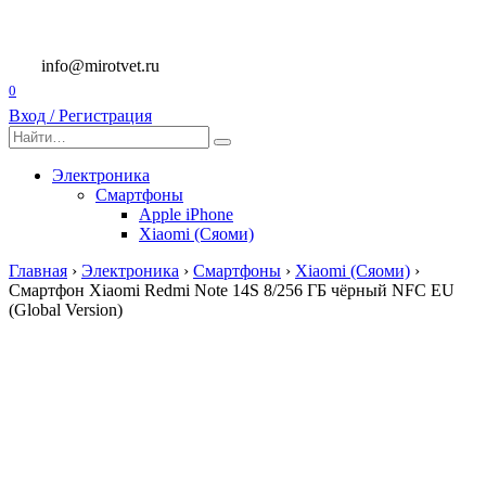
Перейти
к
содержанию
info@mirotvet.ru
0
Вход / Регистрация
Search
for:
Электроника
Смартфоны
Apple iPhone
Xiaomi (Сяоми)
Главная
›
Электроника
›
Смартфоны
›
Xiaomi (Сяоми)
›
Смартфон Xiaomi Redmi Note 14S 8/256 ГБ чёрный NFC EU
(Global Version)