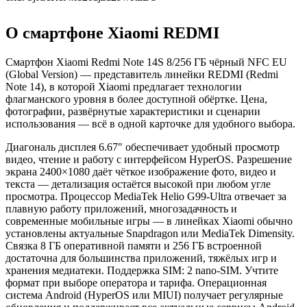
О смартфоне Xiaomi REDMI
Смартфон Xiaomi Redmi Note 14S 8/256 ГБ чёрный NFC EU
(Global Version) — представитель линейки REDMI (Redmi
Note 14), в которой Xiaomi предлагает технологии
флагманского уровня в более доступной обёртке. Цена,
фотографии, развёрнутые характеристики и сценарии
использования — всё в одной карточке для удобного выбора.
Диагональ дисплея 6.67" обеспечивает удобный просмотр
видео, чтение и работу с интерфейсом HyperOS. Разрешение
экрана 2400×1080 даёт чёткое изображение фото, видео и
текста — детализация остаётся высокой при любом угле
просмотра. Процессор MediaTek Helio G99-Ultra отвечает за
плавную работу приложений, многозадачность и
современные мобильные игры — в линейках Xiaomi обычно
установлены актуальные Snapdragon или MediaTek Dimensity.
Связка 8 ГБ оперативной памяти и 256 ГБ встроенной
достаточна для большинства приложений, тяжёлых игр и
хранения медиатеки. Поддержка SIM: 2 nano-SIM. Учтите
формат при выборе оператора и тарифа. Операционная
система Android (HyperOS или MIUI) получает регулярные