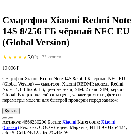
Смартфон Xiaomi Redmi Note
14S 8/256 ГБ чёрный NFC EU
(Global Version)
★★★★★
★★★★★
5,0
(9)
· 32 купили
19 096
₽
Смартфон Xiaomi Redmi Note 14S 8/256 ГБ чёрный NFC EU
(Global Version) — смартфон Xiaomi REDMI: модель Redmi
Note 14, 8 ГБ/256 ГБ, цвет чёрный, SIM: 2 nano-SIM, версия
Global. В карточке собраны цена, характеристики, фото и
параметры модели для быстрой проверки перед заказом.
Купить
Артикул:
4666230290
Бренд:
Xiaomi
Категория:
Xiaomi
(Сяоми)
Реклама. ООО «Яндекс Маркет», ИНН 9704254424;
erid: 5jtCeReNx12oajzd29wRzDS