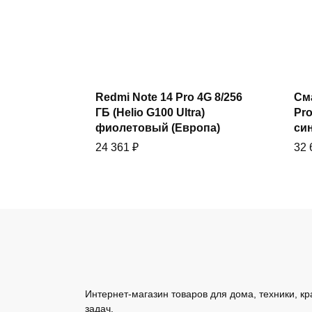
Купить
Redmi Note 14 Pro 4G 8/256
См
ГБ (Helio G100 Ultra)
Pro
фиолетовый (Европа)
син
24 361
₽
32
См
Купить
Смартфон Xiaomi Redmi
Not
Интернет-магазин товаров для дома, техники, кр
Note 14 Pro 4G 12/256 ГБ,
по
задач.