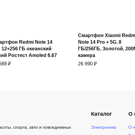
Смартфон Xiaomi Redm
Купить
Купить
артфон Redmi Note 14
Note 14 Pro + 5G, 8
 12+256 ГБ океанский
ГБ/256ГБ, Золотой, 20
ий Ростест Amoled 6,67
камера
 688
₽
26 990
₽
Каталог
О 
артфон Xiaomi Redmi
Купить
Купить
e 14 Pro 4G 8/256 ГБ
Смартфон Xiaomi Redm
Электроника
О 
асоты, спорта, авто и повседневных
луночный чёрный,
Note 14 Pro 4G 8/256 ГБ,