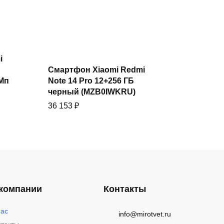
i
Купить
Смартфон Xiaomi Redmi
0Мп
Note 14 Pro 12+256 ГБ
черный (MZB0IWKRU)
36 153
₽
компании
Контакты
Смартфон Xiaomi Redmi
Купить
i
Note 14 Pro 8 ГБ+256 ГБ
нас
info@mirotvet.ru
океанский синий Ростест