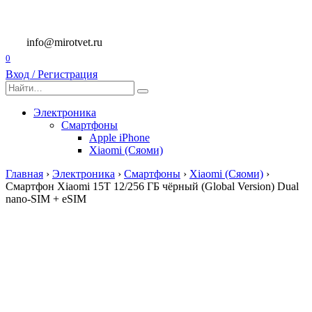
Перейти
к
содержанию
info@mirotvet.ru
0
Вход / Регистрация
Search
for:
Электроника
Смартфоны
Apple iPhone
Xiaomi (Сяоми)
Главная
›
Электроника
›
Смартфоны
›
Xiaomi (Сяоми)
›
Смартфон Xiaomi 15T 12/256 ГБ чёрный (Global Version) Dual
nano-SIM + eSIM