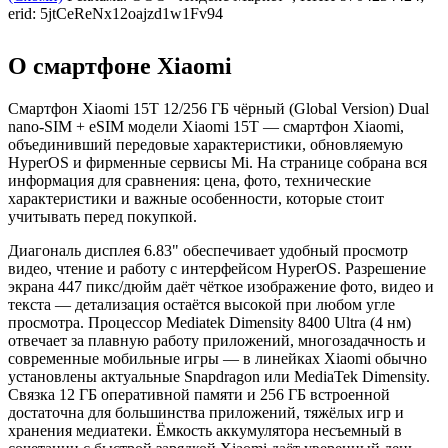
erid: 5jtCeReNx12oajzd1w1Fv94
О смартфоне Xiaomi
Смартфон Xiaomi 15T 12/256 ГБ чёрный (Global Version) Dual
nano-SIM + eSIM модели Xiaomi 15T — смартфон Xiaomi,
объединивший передовые характеристики, обновляемую
HyperOS и фирменные сервисы Mi. На странице собрана вся
информация для сравнения: цена, фото, технические
характеристики и важные особенности, которые стоит
учитывать перед покупкой.
Диагональ дисплея 6.83" обеспечивает удобный просмотр
видео, чтение и работу с интерфейсом HyperOS. Разрешение
экрана 447 пикс/дюйм даёт чёткое изображение фото, видео и
текста — детализация остаётся высокой при любом угле
просмотра. Процессор Mediatek Dimensity 8400 Ultra (4 нм)
отвечает за плавную работу приложений, многозадачность и
современные мобильные игры — в линейках Xiaomi обычно
установлены актуальные Snapdragon или MediaTek Dimensity.
Связка 12 ГБ оперативной памяти и 256 ГБ встроенной
достаточна для большинства приложений, тяжёлых игр и
хранения медиатеки. Ёмкость аккумулятора несъемный в