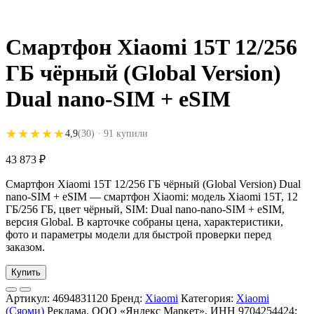
Смартфон Xiaomi 15T 12/256
ГБ чёрный (Global Version)
Dual nano-SIM + eSIM
★★★★★
★★★★★
4,9
(30)
· 91 купили
43 873
₽
Смартфон Xiaomi 15T 12/256 ГБ чёрный (Global Version) Dual
nano-SIM + eSIM — смартфон Xiaomi: модель Xiaomi 15T, 12
ГБ/256 ГБ, цвет чёрный, SIM: Dual nano-nano-SIM + eSIM,
версия Global. В карточке собраны цена, характеристики,
фото и параметры модели для быстрой проверки перед
заказом.
Купить
Артикул:
4694831120
Бренд:
Xiaomi
Категория:
Xiaomi
(Сяоми)
Реклама. ООО «Яндекс Маркет», ИНН 9704254424;