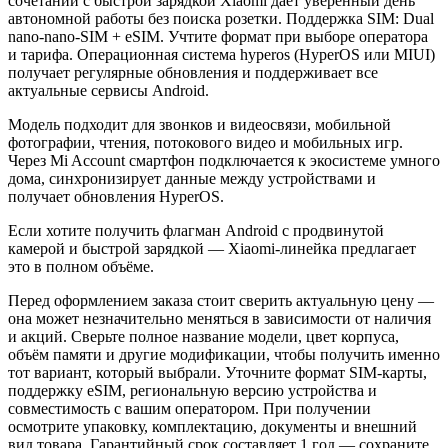
сочетании с быстрой зарядкой Xiaomi даёт уверенный день
автономной работы без поиска розетки. Поддержка SIM: Dual
nano-nano-SIM + eSIM. Учтите формат при выборе оператора
и тарифа. Операционная система hyperos (HyperOS или MIUI)
получает регулярные обновления и поддерживает все
актуальные сервисы Android.
Модель подходит для звонков и видеосвязи, мобильной
фотографии, чтения, потокового видео и мобильных игр.
Через Mi Account смартфон подключается к экосистеме умного
дома, синхронизирует данные между устройствами и
получает обновления HyperOS.
Если хотите получить флагман Android с продвинутой
камерой и быстрой зарядкой — Xiaomi-линейка предлагает
это в полном объёме.
Перед оформлением заказа стоит сверить актуальную цену —
она может незначительно меняться в зависимости от наличия
и акций. Сверьте полное название модели, цвет корпуса,
объём памяти и другие модификации, чтобы получить именно
тот вариант, который выбрали. Уточните формат SIM-карты,
поддержку eSIM, региональную версию устройства и
совместимость с вашим оператором. При получении
осмотрите упаковку, комплектацию, документы и внешний
вид товара. Гарантийный срок составляет 1 год — сохраните