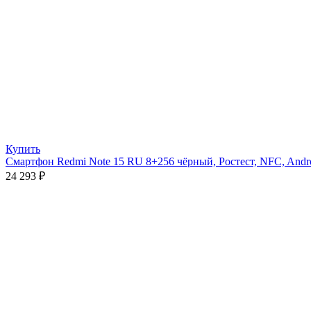
Купить
Смартфон Redmi Note 15 RU 8+256 чёрный, Ростест, NFC, Andr
24 293
₽