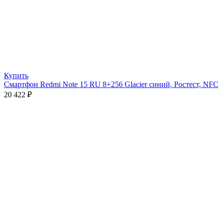
Купить
Смартфон Redmi Note 15 RU 8+256 Glacier синий, Ростест, NFC,
20 422
₽