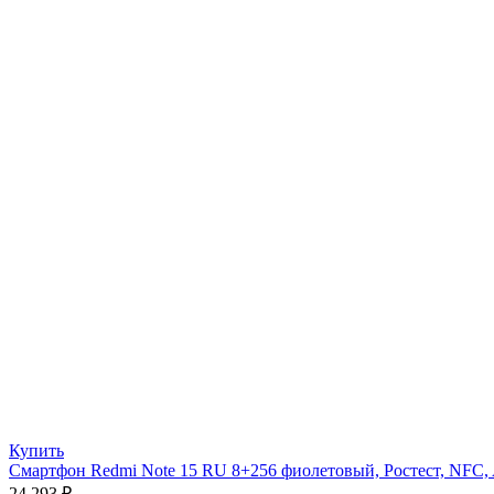
Купить
Смартфон Redmi Note 15 RU 8+256 фиолетовый, Ростест, NFC, 
24 293
₽