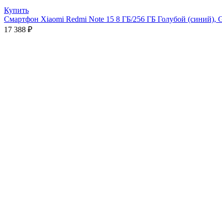
Купить
Смартфон Xiaomi Redmi Note 15 8 ГБ/256 ГБ Голубой (синий), G
17 388
₽