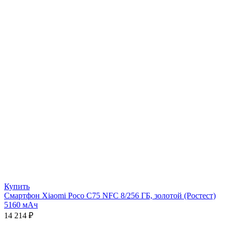
Купить
Смартфон Xiaomi Poco C75 NFC 8/256 ГБ, золотой (Ростест)
5160 мАч
14 214
₽