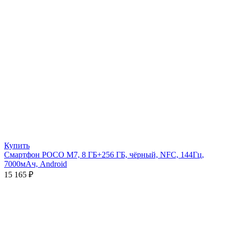
Купить
Смартфон POCO M7, 8 ГБ+256 ГБ, чёрный, NFC, 144Гц,
7000мАч, Android
15 165
₽