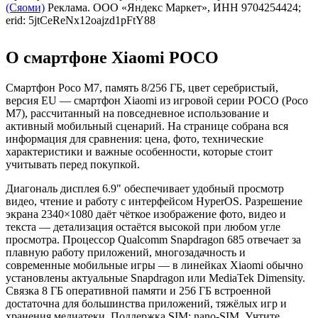
(Сяоми)
Реклама. ООО «Яндекс Маркет», ИНН 9704254424;
erid: 5jtCeReNx12oajzd1pFtY88
О смартфоне Xiaomi POCO
Смартфон Poco M7, память 8/256 ГБ, цвет серебристый,
версия EU — смартфон Xiaomi из игровой серии POCO (Poco
M7), рассчитанный на повседневное использование и
активный мобильный сценарий. На странице собрана вся
информация для сравнения: цена, фото, технические
характеристики и важные особенности, которые стоит
учитывать перед покупкой.
Диагональ дисплея 6.9" обеспечивает удобный просмотр
видео, чтение и работу с интерфейсом HyperOS. Разрешение
экрана 2340×1080 даёт чёткое изображение фото, видео и
текста — детализация остаётся высокой при любом угле
просмотра. Процессор Qualcomm Snapdragon 685 отвечает за
плавную работу приложений, многозадачность и
современные мобильные игры — в линейках Xiaomi обычно
установлены актуальные Snapdragon или MediaTek Dimensity.
Связка 8 ГБ оперативной памяти и 256 ГБ встроенной
достаточна для большинства приложений, тяжёлых игр и
хранения медиатеки. Поддержка SIM: nano-SIM. Учтите