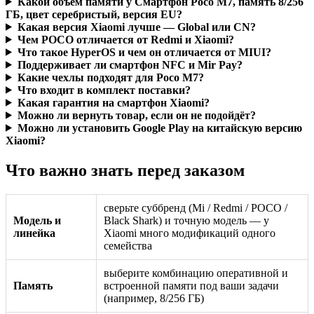
Какой объём памяти у Смартфон Poco M7, память 8/256
ГБ, цвет серебристый, версия EU?
Какая версия Xiaomi лучше — Global или CN?
Чем POCO отличается от Redmi и Xiaomi?
Что такое HyperOS и чем он отличается от MIUI?
Поддерживает ли смартфон NFC и Mir Pay?
Какие чехлы подходят для Poco M7?
Что входит в комплект поставки?
Какая гарантия на смартфон Xiaomi?
Можно ли вернуть товар, если он не подойдёт?
Можно ли установить Google Play на китайскую версию
Xiaomi?
Что важно знать перед заказом
сверьте суббренд (Mi / Redmi / POCO /
Модель и
Black Shark) и точную модель — у
линейка
Xiaomi много модификаций одного
семейства
выберите комбинацию оперативной и
Память
встроенной памяти под ваши задачи
(например, 8/256 ГБ)