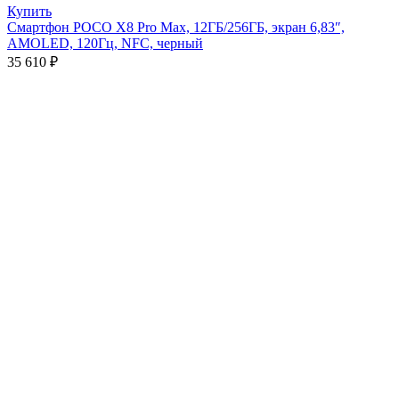
Купить
Смартфон POCO X8 Pro Max, 12ГБ/256ГБ, экран 6,83″,
AMOLED, 120Гц, NFC, черный
35 610
₽