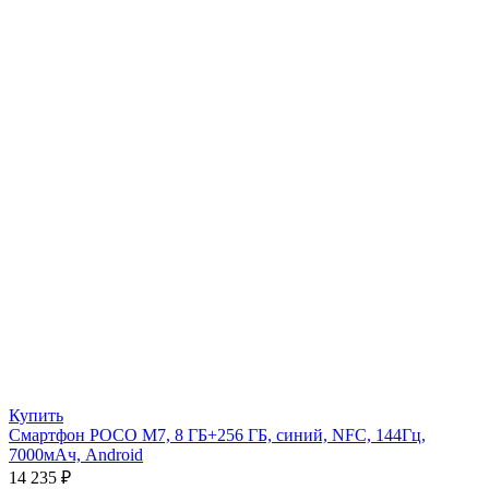
Купить
Смартфон POCO M7, 8 ГБ+256 ГБ, синий, NFC, 144Гц,
7000мАч, Android
14 235
₽