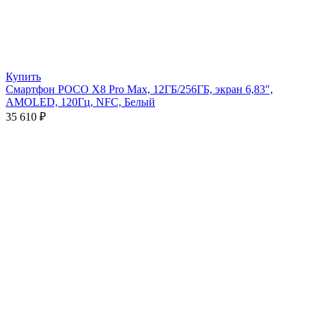
Купить
Смартфон POCO X8 Pro Max, 12ГБ/256ГБ, экран 6,83″,
AMOLED, 120Гц, NFC, Белый
35 610
₽