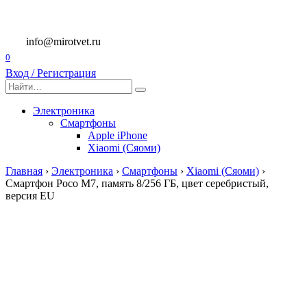
Перейти
к
содержанию
info@mirotvet.ru
0
Вход / Регистрация
Search
for:
Электроника
Смартфоны
Apple iPhone
Xiaomi (Сяоми)
Главная
›
Электроника
›
Смартфоны
›
Xiaomi (Сяоми)
›
Смартфон Poco M7, память 8/256 ГБ, цвет серебристый,
версия EU