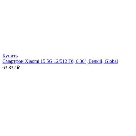
Купить
Смартфон Xiaomi 15 5G 12/512 Гб, 6.36″, Белый, Global
63 832
₽