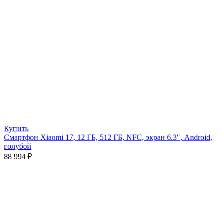
Купить
Смартфон Xiaomi 17, 12 ГБ, 512 ГБ, NFC, экран 6.3″, Android,
голубой
88 994
₽