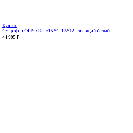
Купить
Смартфон OPPO Reno15 5G 12/512, сияющий белый
44 985
₽