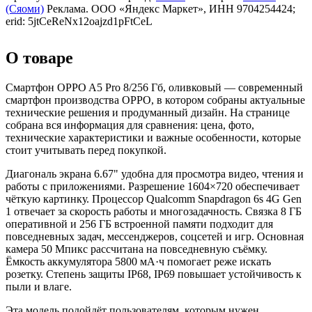
(Сяоми)
Реклама. ООО «Яндекс Маркет», ИНН 9704254424;
erid: 5jtCeReNx12oajzd1pFtCeL
О товаре
Смартфон OPPO A5 Pro 8/256 Гб, оливковый — современный
смартфон производства OPPO, в котором собраны актуальные
технические решения и продуманный дизайн. На странице
собрана вся информация для сравнения: цена, фото,
технические характеристики и важные особенности, которые
стоит учитывать перед покупкой.
Диагональ экрана 6.67" удобна для просмотра видео, чтения и
работы с приложениями. Разрешение 1604×720 обеспечивает
чёткую картинку. Процессор Qualcomm Snapdragon 6s 4G Gen
1 отвечает за скорость работы и многозадачность. Связка 8 ГБ
оперативной и 256 ГБ встроенной памяти подходит для
повседневных задач, мессенджеров, соцсетей и игр. Основная
камера 50 Мпикс рассчитана на повседневную съёмку.
Ёмкость аккумулятора 5800 мА·ч помогает реже искать
розетку. Степень защиты IP68, IP69 повышает устойчивость к
пыли и влаге.
Эта модель подойдёт пользователям, которым нужен