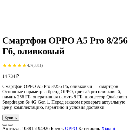
Смартфон OPPO A5 Pro 8/256
Гб, оливковый
★★★★★
★★★★★
4,7
(3311)
14 734
₽
Смартфон OPPO A5 Pro 8/256 Гб, оливковый — смартфон.
Основные параметры: бренд OPPO, цвет a5 pro оливковый,
память 256 ГБ, оперативная память 8 ГБ, процессор Qualcomm
Snapdragon 6s 4G Gen 1. Перед заказом проверьте актуальную
цену, комплектацию, гарантию и условия доставки.
Купить
Артикул:
103815194926
Бренд:
OPPO
Категория:
Xiaomi