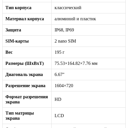
Тип корпуса
классический
Материал корпуса
алюминий и пластик
Защита
IP68, IP69
SIM-карты
2 nano SIM
Вес
195 г
Размеры (ШxВxТ)
75.53×164.82×7.76 мм
Диагональ экрана
6.67"
Разрешение экрана
1604×720
Формат разрешения
HD
экрана
Тип матрицы
LCD
экрана