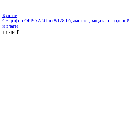
Купить
Смартфон OPPO A5i Pro 8/128 Гб, аметист, защита от падений
и влаги
13 784
₽