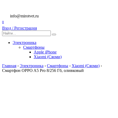
Перейти
к
содержанию
info@mirotvet.ru
0
Вход / Регистрация
Search
for:
Электроника
Смартфоны
Apple iPhone
Xiaomi (Сяоми)
Главная
›
Электроника
›
Смартфоны
›
Xiaomi (Сяоми)
›
Смартфон OPPO A5 Pro 8/256 Гб, оливковый