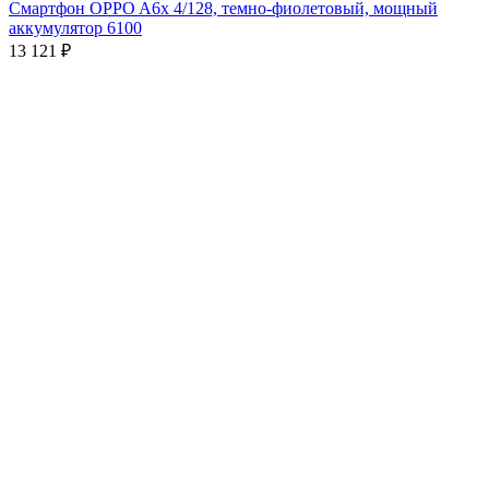
Смартфон OPPO A6x 4/128, темно-фиолетовый, мощный
аккумулятор 6100
13 121
₽