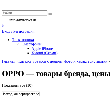
Перейти
к
Search
содержанию
for:
info@mirotvet.ru
0
Вход / Регистрация
Электроника
Смартфоны
Apple iPhone
Xiaomi (Сяоми)
Главная
›
Каталог товаров с ценами, фото и характеристиками
OPPO — товары бренда, цены
Показаны все (10)