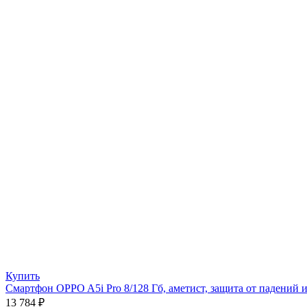
Купить
Смартфон OPPO A5i Pro 8/128 Гб, аметист, защита от падений и
13 784
₽