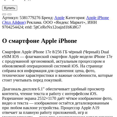
Купить
Артикул:
5381779276
Бренд:
Apple
Категория:
Apple iPhone
(Эпл Айфон)
Реклама. ООО «Яндекс Маркет», ИНН
9704254424; erid: 5jtCeReNx12oajzd1bKi8G7
О смартфоне Apple iPhone
Смартфон Apple iPhone 17e 8/256 ГБ чёрный (Черный) Dual
eSIM IOS — флагманский смартфон Apple модели iPhone 17e
с продуманной эргономикой, актуальным процессором и
обновляемой операционной системой iOS. На странице
собрана вся информация для сравнения: цена, фото,
технические характеристики и важные особенности, которые
стоит учитывать перед покупкой.
Диагональ дисплея 6.1" обеспечивает удобный просмотр
контента, чтение текста и работу с интерфейсом iOS.
Разрешение экрана 2532×1170 даёт чёткое изображение фото,
видео и текста — изображение остаётся детализированным
при любом наклоне устройства. Процессор Apple A19
отвечает за плавную работу приложений, игр и