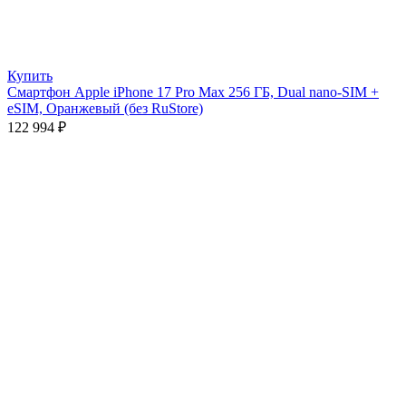
Купить
Смартфон Apple iPhone 17 Pro Max 256 ГБ, Dual nano-SIM +
eSIM, Оранжевый (без RuStore)
122 994
₽