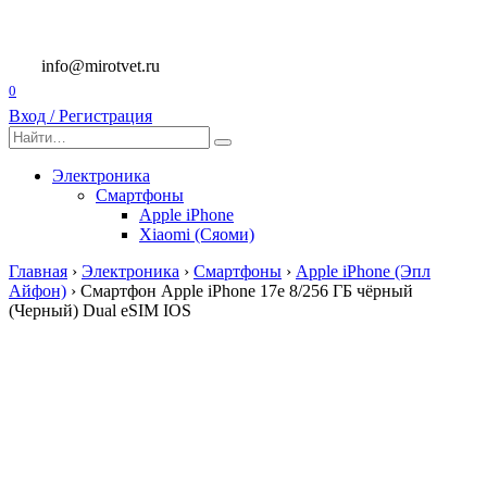
Перейти
к
содержанию
info@mirotvet.ru
0
Вход / Регистрация
Search
for:
Электроника
Смартфоны
Apple iPhone
Xiaomi (Сяоми)
Главная
›
Электроника
›
Смартфоны
›
Apple iPhone (Эпл
Айфон)
›
Смартфон Apple iPhone 17e 8/256 ГБ чёрный
(Черный) Dual eSIM IOS