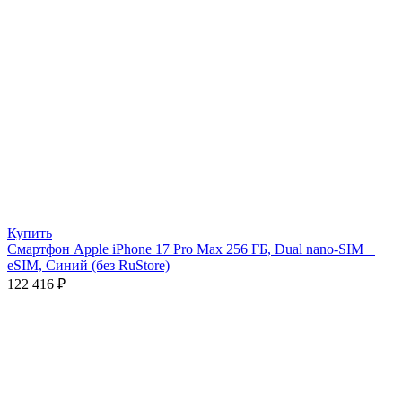
Купить
Смартфон Apple iPhone 17 Pro Max 256 ГБ, Dual nano-SIM +
eSIM, Синий (без RuStore)
122 416
₽