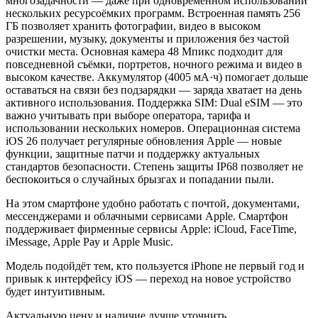
многозадачности — даже при одновременном использовании
нескольких ресурсоёмких программ. Встроенная память 256
ГБ позволяет хранить фотографии, видео в высоком
разрешении, музыку, документы и приложения без частой
очистки места. Основная камера 48 Мпикс подходит для
повседневной съёмки, портретов, ночного режима и видео в
высоком качестве. Аккумулятор (4005 мА·ч) помогает дольше
оставаться на связи без подзарядки — заряда хватает на день
активного использования. Поддержка SIM: Dual eSIM — это
важно учитывать при выборе оператора, тарифа и
использовании нескольких номеров. Операционная система
iOS 26 получает регулярные обновления Apple — новые
функции, защитные патчи и поддержку актуальных
стандартов безопасности. Степень защиты IP68 позволяет не
беспокоиться о случайных брызгах и попадании пыли.
На этом смартфоне удобно работать с почтой, документами,
мессенджерами и облачными сервисами Apple. Смартфон
поддерживает фирменные сервисы Apple: iCloud, FaceTime,
iMessage, Apple Pay и Apple Music.
Модель подойдёт тем, кто пользуется iPhone не первый год и
привык к интерфейсу iOS — переход на новое устройство
будет интуитивным.
Актуальную цену и наличие лучше уточнить