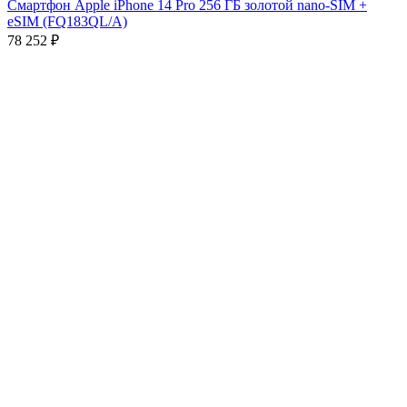
Смартфон Apple iPhone 14 Pro 256 ГБ золотой nano-SIM +
eSIM (FQ183QL/A)
78 252
₽